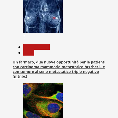
3
Com. Stampa
News
Un farmaco, due nuove opportunità per le pazienti
con carcinoma mammario metastatico hr+/her2- e
con tumore al seno metastatico triplo negativo
(mtnbc)