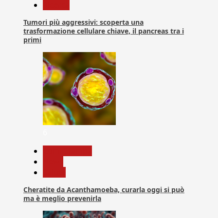
Ricerca
Tumori più aggressivi: scoperta una
trasformazione cellulare chiave, il pancreas tra i
primi
6
Com. Stampa
News
Salute
Cheratite da Acanthamoeba, curarla oggi si può
ma è meglio prevenirla