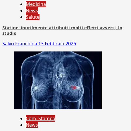
Medicina
News
Salute
Statine: inutilmente attribuiti molti effetti avversi, lo
studio
Salvo Franchina
13 Febbraio 2026
Com. Stampa
News