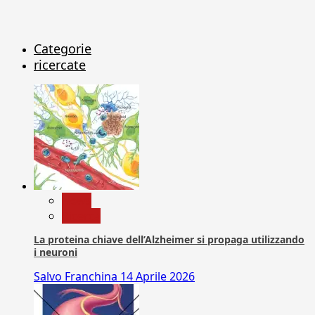
Categorie
ricercate
News
Ricerca
La proteina chiave dell’Alzheimer si propaga utilizzando
i neuroni
Salvo Franchina
14 Aprile 2026