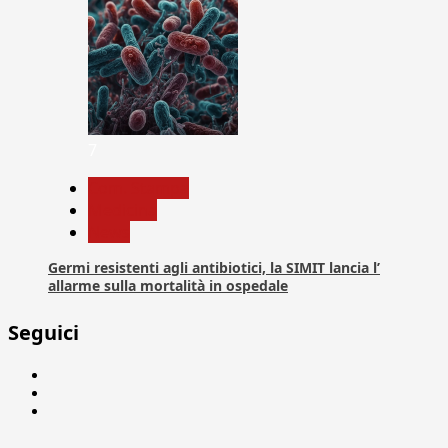
7
Com. Stampa
Medicina
News
Germi resistenti agli antibiotici, la SIMIT lancia l’
allarme sulla mortalità in ospedale
Seguici
Facebook
Linkedin
X