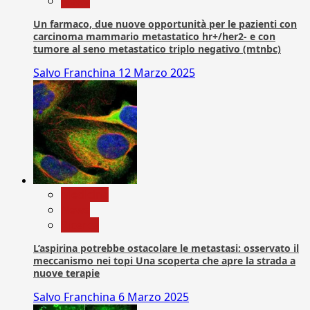
News
Un farmaco, due nuove opportunità per le pazienti con
carcinoma mammario metastatico hr+/her2- e con
tumore al seno metastatico triplo negativo (mtnbc)
Salvo Franchina
12 Marzo 2025
Medicina
News
Ricerca
L’aspirina potrebbe ostacolare le metastasi: osservato il
meccanismo nei topi Una scoperta che apre la strada a
nuove terapie
Salvo Franchina
6 Marzo 2025