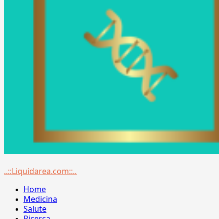
Menu
..::Liquidarea.com::..
principale
Home
Medicina
Salute
Ricerca