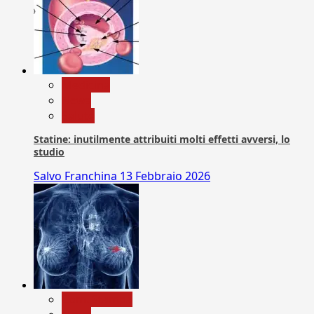
Medicina
News
Salute
Statine: inutilmente attribuiti molti effetti avversi, lo
studio
Salvo Franchina
13 Febbraio 2026
Com. Stampa