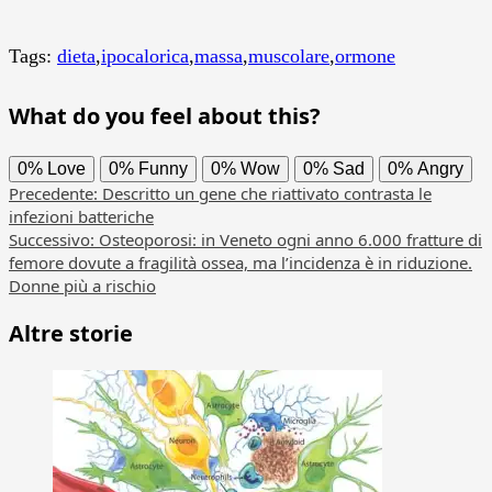
Tags:
dieta
,
ipocalorica
,
massa
,
muscolare
,
ormone
What do you feel about this?
0%
Love
0%
Funny
0%
Wow
0%
Sad
0%
Angry
Navigazione
Precedente:
Descritto un gene che riattivato contrasta le
infezioni batteriche
articolo
Successivo:
Osteoporosi: in Veneto ogni anno 6.000 fratture di
femore dovute a fragilità ossea, ma l’incidenza è in riduzione.
Donne più a rischio
Altre storie