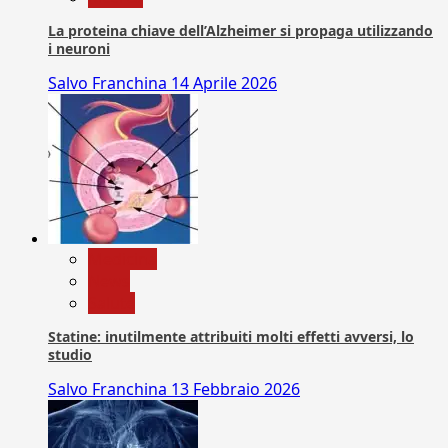
La proteina chiave dell’Alzheimer si propaga utilizzando
i neuroni
Salvo Franchina
14 Aprile 2026
Medicina
News
Salute
Statine: inutilmente attribuiti molti effetti avversi, lo
studio
Salvo Franchina
13 Febbraio 2026