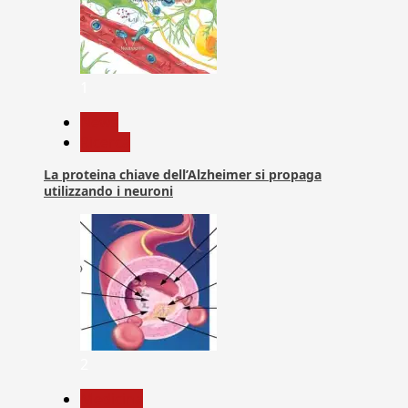
1
News
Ricerca
La proteina chiave dell’Alzheimer si propaga
utilizzando i neuroni
2
Medicina