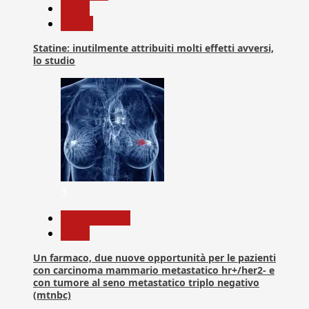
News
Salute
Statine: inutilmente attribuiti molti effetti avversi,
lo studio
3
Com. Stampa
News
Un farmaco, due nuove opportunità per le pazienti
con carcinoma mammario metastatico hr+/her2- e
con tumore al seno metastatico triplo negativo
(mtnbc)