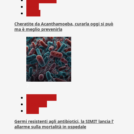
Com. Stampa
News
Salute
Cheratite da Acanthamoeba, curarla oggi si può
ma è meglio prevenirla
7
Com. Stampa
Medicina
News
Germi resistenti agli antibiotici, la SIMIT lancia l’
allarme sulla mortalità in ospedale