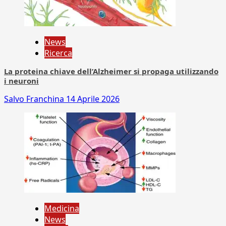
News
Ricerca
La proteina chiave dell’Alzheimer si propaga utilizzando
i neuroni
Salvo Franchina
14 Aprile 2026
Medicina
News