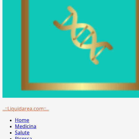
Menu
..::Liquidarea.com::..
principale
Home
Medicina
Salute
Ricerca