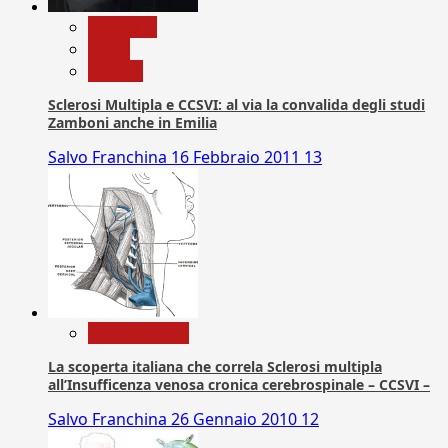
Medicina
News
Ricerca
Sclerosi Multipla e CCSVI: al via la convalida degli studi
Zamboni anche in Emilia
Salvo Franchina
16 Febbraio 2011
13
Com. Stampa
La scoperta italiana che correla Sclerosi multipla
all’Insufficenza venosa cronica cerebrospinale – CCSVI –
Salvo Franchina
26 Gennaio 2010
12