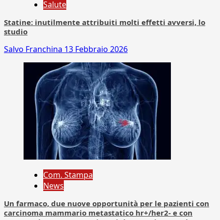
Salute
Statine: inutilmente attribuiti molti effetti avversi, lo
studio
Salvo Franchina
13 Febbraio 2026
Com. Stampa
News
Un farmaco, due nuove opportunità per le pazienti con
carcinoma mammario metastatico hr+/her2- e con