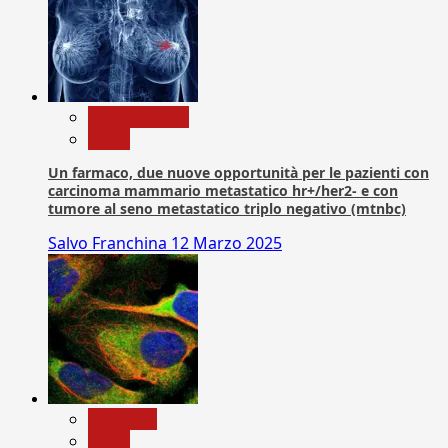
Com. Stampa
News
Un farmaco, due nuove opportunità per le pazienti con
carcinoma mammario metastatico hr+/her2- e con
tumore al seno metastatico triplo negativo (mtnbc)
Salvo Franchina
12 Marzo 2025
Medicina
News