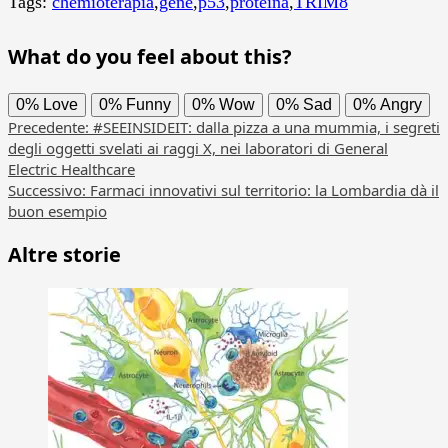
Tags:
chemioterapia
,
gene
,
p53
,
proteina
,
TRIM8
What do you feel about this?
0%
Love
0%
Funny
0%
Wow
0%
Sad
0%
Angry
Navigazione
Precedente:
#SEEINSIDEIT: dalla pizza a una mummia, i segreti
degli oggetti svelati ai raggi X, nei laboratori di General
articolo
Electric Healthcare
Successivo:
Farmaci innovativi sul territorio: la Lombardia dà il
buon esempio
Altre storie