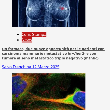
Com. Stampa
News
Un farmaco, due nuove opportunità per le pazienti con
carcinoma mammario metastatico hr+/her2- e con
tumore al seno metastatico triplo negativo (mtnbc)
Salvo Franchina
12 Marzo 2025