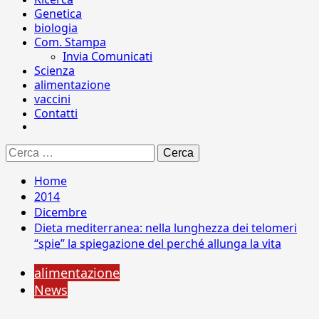
Genetica
biologia
Com. Stampa
Invia Comunicati
Scienza
alimentazione
vaccini
Contatti
Ricerca
per:
Home
2014
Dicembre
Dieta mediterranea: nella lunghezza dei telomeri
“spie” la spiegazione del perché allunga la vita
alimentazione
News