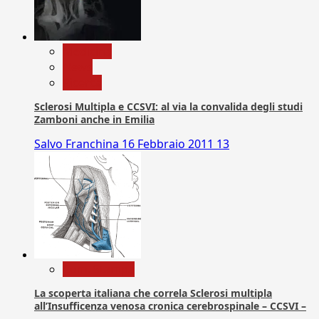
Medicina
News
Ricerca
Sclerosi Multipla e CCSVI: al via la convalida degli studi
Zamboni anche in Emilia
Salvo Franchina
16 Febbraio 2011
13
Com. Stampa
La scoperta italiana che correla Sclerosi multipla
all’Insufficenza venosa cronica cerebrospinale – CCSVI –