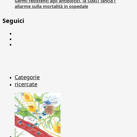
Germi resistenti agli antibiotici, la SIMIT lancia l’
allarme sulla mortalità in ospedale
Seguici
Facebook
Linkedin
X
Categorie
ricercate