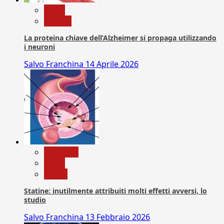
News
Ricerca
La proteina chiave dell’Alzheimer si propaga utilizzando
i neuroni
Salvo Franchina
14 Aprile 2026
Medicina
News
Salute
Statine: inutilmente attribuiti molti effetti avversi, lo
studio
Salvo Franchina
13 Febbraio 2026