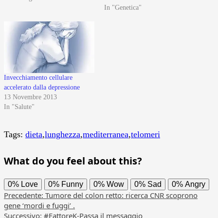
In "Genetica"
Invecchiamento cellulare
accelerato dalla depressione
13 Novembre 2013
In "Salute"
Tags:
dieta
,
lunghezza
,
mediterranea
,
telomeri
What do you feel about this?
0%
Love
0%
Funny
0%
Wow
0%
Sad
0%
Angry
Navigazione
Precedente:
Tumore del colon retto: ricerca CNR scoprono
gene ‘mordi e fuggi’ .
articolo
Successivo:
#FattoreK-Passa il messaggio