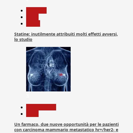
Medicina
News
Salute
Statine: inutilmente attribuiti molti effetti avversi,
lo studio
3
Com. Stampa
News
Un farmaco, due nuove opportunità per le pazienti
con carcinoma mammario metastatico hr+/her2- e