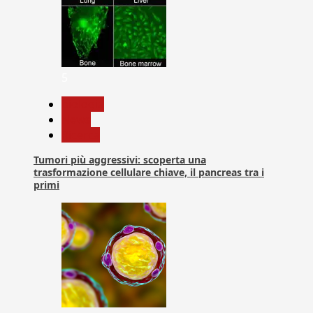
5
biologia
News
Ricerca
Tumori più aggressivi: scoperta una
trasformazione cellulare chiave, il pancreas tra i
primi