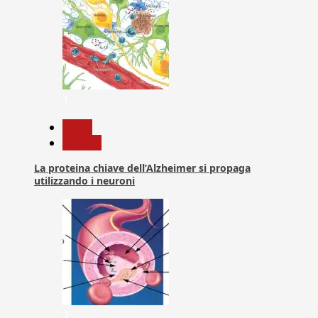
1
News
Ricerca
La proteina chiave dell’Alzheimer si propaga
utilizzando i neuroni
2