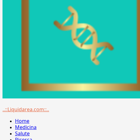
Menu
..::Liquidarea.com::..
principale
Home
Medicina
Salute
Ricerca