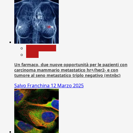
Com. Stampa
News
Un farmaco, due nuove opportunità per le pazienti con
carcinoma mammario metastatico hr+/her2- e con
tumore al seno metastatico triplo negativo (mtnbc)
Salvo Franchina
12 Marzo 2025