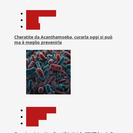
6
Com. Stampa
News
Salute
Cheratite da Acanthamoeba, curarla oggi si può
ma è meglio prevenirla
7
Com. Stampa
Medicina
News