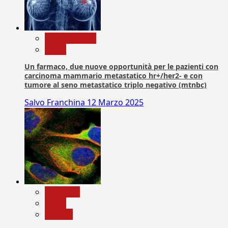
Com. Stampa
News
Un farmaco, due nuove opportunità per le pazienti con
carcinoma mammario metastatico hr+/her2- e con
tumore al seno metastatico triplo negativo (mtnbc)
Salvo Franchina
12 Marzo 2025
Medicina
News
Ricerca