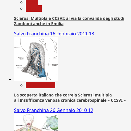
News
Ricerca
Sclerosi Multipla e CCSVI: al via la convalida degli studi
Zamboni anche in Emilia
Salvo Franchina
16 Febbraio 2011
13
Com. Stampa
La scoperta italiana che correla Sclerosi multipla
all’Insufficenza venosa cronica cerebrospinale – CCSVI –
Salvo Franchina
26 Gennaio 2010
12