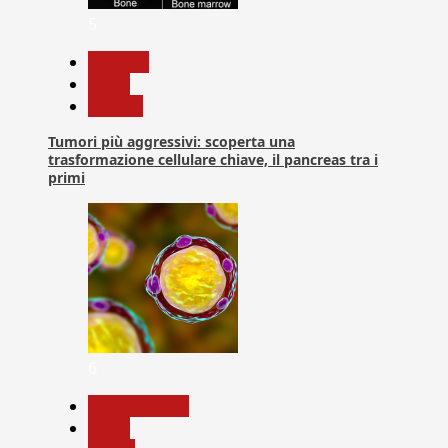
5
biologia
News
Ricerca
Tumori più aggressivi: scoperta una
trasformazione cellulare chiave, il pancreas tra i
primi
6
Com. Stampa
News