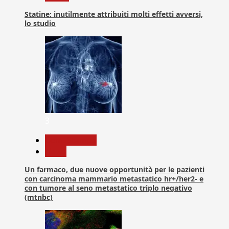
Statine: inutilmente attribuiti molti effetti avversi,
lo studio
3
Com. Stampa
News
Un farmaco, due nuove opportunità per le pazienti
con carcinoma mammario metastatico hr+/her2- e
con tumore al seno metastatico triplo negativo
(mtnbc)