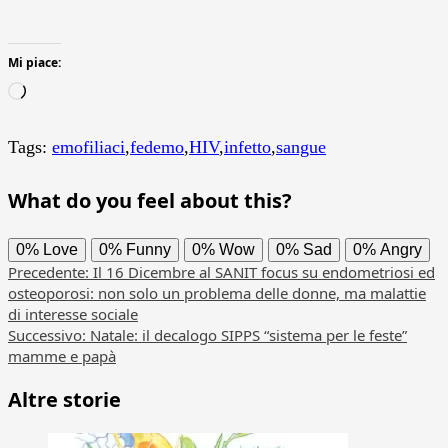
Mi piace:
Caricamento
in
corso…
Tags:
emofiliaci
,
fedemo
,
HIV
,
infetto
,
sangue
What do you feel about this?
0%
Love
0%
Funny
0%
Wow
0%
Sad
0%
Angry
Navigazione
Precedente:
Il 16 Dicembre al SANIT focus su endometriosi ed
osteoporosi: non solo un problema delle donne, ma malattie
articolo
di interesse sociale
Successivo:
Natale: il decalogo SIPPS “sistema per le feste”
mamme e papà
Altre storie