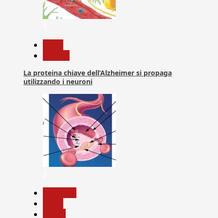
1
News
Ricerca
La proteina chiave dell’Alzheimer si propaga
utilizzando i neuroni
2
Medicina
News
Salute