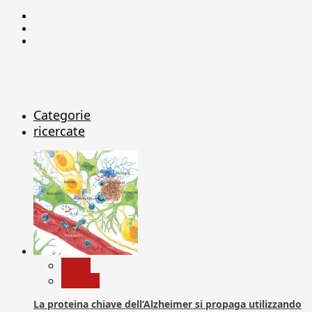
Facebook
Linkedin
X
Categorie
ricercate
News
Ricerca
La proteina chiave dell’Alzheimer si propaga utilizzando