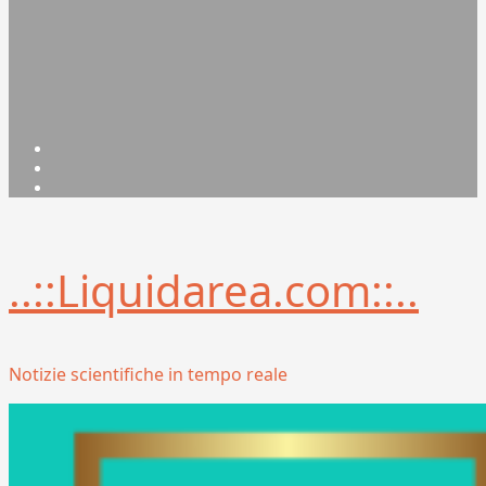
Facebook
Linkedin
X
..::Liquidarea.com::..
Notizie scientifiche in tempo reale