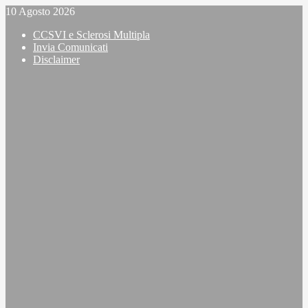
Vai
10 Agosto 2026
al
CCSVI e Sclerosi Multipla
contenuto
Invia Comunicati
Disclaimer