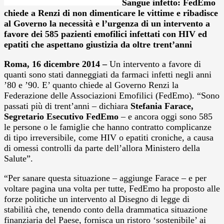
Sangue infetto: FedEmo
chiede a Renzi di non dimenticare le vittime e ribadisce
al Governo la necessità e l’urgenza di un intervento a
favore dei 585 pazienti emofilici infettati con HIV ed
epatiti che aspettano giustizia da oltre trent’anni
Roma, 16 dicembre 2014 –
Un intervento a favore di
quanti sono stati danneggiati da farmaci infetti negli anni
’80 e ’90. E’ quanto chiede al Governo Renzi la
Federazione delle Associazioni Emofilici (FedEmo). “Sono
passati più di trent’anni – dichiara
Stefania Farace,
Segretario Esecutivo FedEmo
– e ancora oggi sono 585
le persone o le famiglie che hanno contratto complicanze
di tipo irreversibile, come HIV o epatiti croniche, a causa
di omessi controlli da parte dell’allora Ministero della
Salute”.
“Per sanare questa situazione – aggiunge Farace – e per
voltare pagina una volta per tutte, FedEmo ha proposto alle
forze politiche un intervento al Disegno di legge di
stabilità che, tenendo conto della drammatica situazione
finanziaria del Paese, fornisca un ristoro ‘sostenibile’ ai