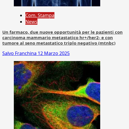
Com. Stampa
News
Un farmaco, due nuove opportunità per le pazienti con
carcinoma mammario metastatico hr+/her2- e con
tumore al seno metastatico triplo negativo (mtnbc)
Salvo Franchina
12 Marzo 2025