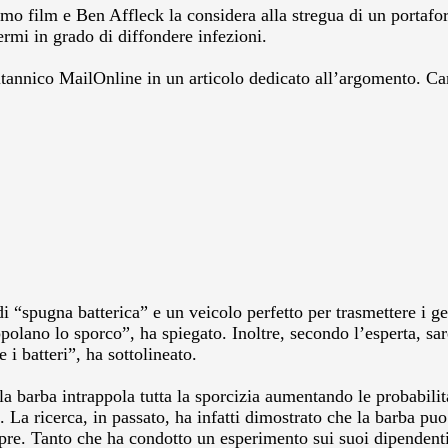
imo film e Ben Affleck la considera alla stregua di un portafo
germi in grado di diffondere infezioni.
ritannico MailOnline in un articolo dedicato all’argomento. 
 “spugna batterica” e un veicolo perfetto per trasmettere i ger
polano lo sporco”, ha spiegato. Inoltre, secondo l’esperta, sar
 i batteri”, ha sottolineato.
la barba intrappola tutta la sporcizia aumentando le probabilit
a. La ricerca, in passato, ha infatti dimostrato che la barba p
mpre. Tanto che ha condotto un esperimento sui suoi dipendenti;