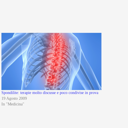
Spondilite: terapie molto discusse e poco condivise in prova
19 Agosto 2009
In "Medicina"