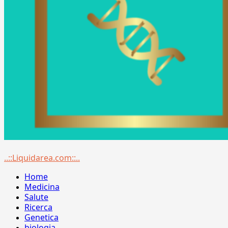
Menu
..::Liquidarea.com::..
principale
Home
Medicina
Salute
Ricerca
Genetica
biologia