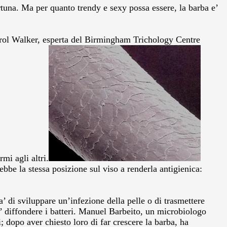
rtuna. Ma per quanto trendy e sexy possa essere, la barba e’
Carol Walker, esperta del Birmingham Trichology Centre
mi agli altri.
ebbe la stessa posizione sul viso a renderla antigienica:
a’ di sviluppare un’infezione della pelle o di trasmettere
uo’ diffondere i batteri. Manuel Barbeito, un microbiologo
 dopo aver chiesto loro di far crescere la barba, ha