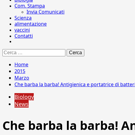
Com. Stampa
Invia Comunicati
Scienza
alimentazione
vaccini
Contatti
Ricerca
per:
Home
2015
Marzo
Che barba la barba! Antigienica e portatrice di batter
Biology
News
Che barba la barba! An