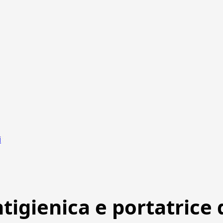
i
tigienica e portatrice d