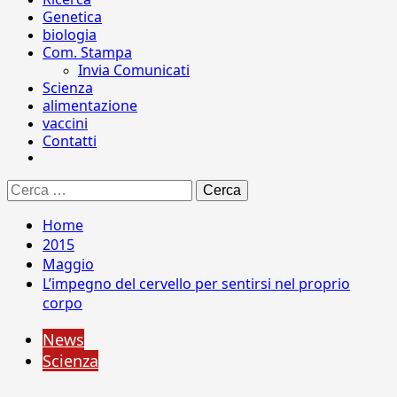
Genetica
biologia
Com. Stampa
Invia Comunicati
Scienza
alimentazione
vaccini
Contatti
Ricerca
per:
Home
2015
Maggio
L’impegno del cervello per sentirsi nel proprio
corpo
News
Scienza