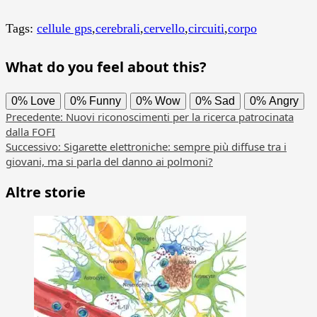
Tags:
cellule gps
,
cerebrali
,
cervello
,
circuiti
,
corpo
What do you feel about this?
0%
Love
0%
Funny
0%
Wow
0%
Sad
0%
Angry
Navigazione
Precedente:
Nuovi riconoscimenti per la ricerca patrocinata
dalla FOFI
articolo
Successivo:
Sigarette elettroniche: sempre più diffuse tra i
giovani, ma si parla del danno ai polmoni?
Altre storie