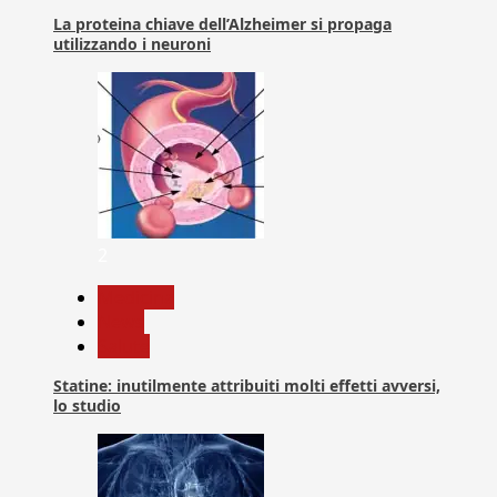
La proteina chiave dell’Alzheimer si propaga
utilizzando i neuroni
2
Medicina
News
Salute
Statine: inutilmente attribuiti molti effetti avversi,
lo studio