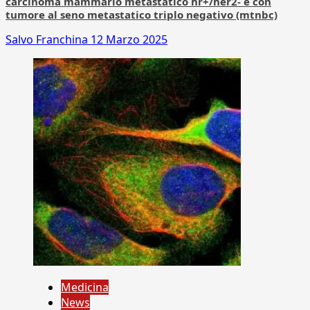
carcinoma mammario metastatico hr+/her2- e con
tumore al seno metastatico triplo negativo (mtnbc)
Salvo Franchina
12 Marzo 2025
Medicina
News