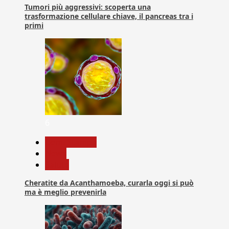
Tumori più aggressivi: scoperta una
trasformazione cellulare chiave, il pancreas tra i
primi
6
Com. Stampa
News
Salute
Cheratite da Acanthamoeba, curarla oggi si può
ma è meglio prevenirla