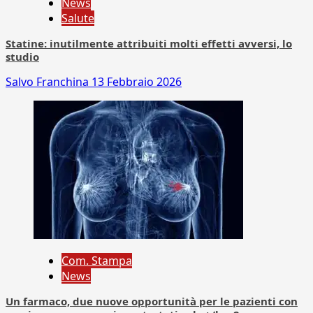
News
Salute
Statine: inutilmente attribuiti molti effetti avversi, lo
studio
Salvo Franchina
13 Febbraio 2026
Com. Stampa
News
Un farmaco, due nuove opportunità per le pazienti con