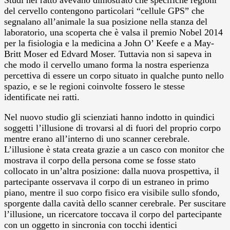
del cervello contengono particolari “cellule GPS” che
segnalano all’animale la sua posizione nella stanza del
laboratorio, una scoperta che è valsa il premio Nobel 2014
per la fisiologia e la medicina a John O’ Keefe e a May-
Britt Moser ed Edvard Moser. Tuttavia non si sapeva in
che modo il cervello umano forma la nostra esperienza
percettiva di essere un corpo situato in qualche punto nello
spazio, e se le regioni coinvolte fossero le stesse
identificate nei ratti.
Nel nuovo studio gli scienziati hanno indotto in quindici
soggetti l’illusione di trovarsi al di fuori del proprio corpo
mentre erano all’interno di uno scanner cerebrale.
L’illusione è stata creata grazie a un casco con monitor che
mostrava il corpo della persona come se fosse stato
collocato in un’altra posizione: dalla nuova prospettiva, il
partecipante osservava il corpo di un estraneo in primo
piano, mentre il suo corpo fisico era visibile sullo sfondo,
sporgente dalla cavità dello scanner cerebrale. Per suscitare
l’illusione, un ricercatore toccava il corpo del partecipante
con un oggetto in sincronia con tocchi identici