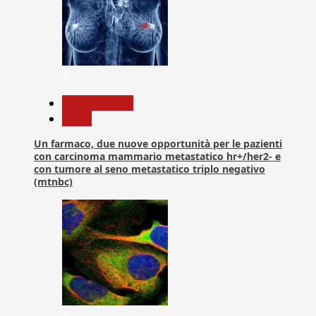
3
Com. Stampa
News
Un farmaco, due nuove opportunità per le pazienti
con carcinoma mammario metastatico hr+/her2- e
con tumore al seno metastatico triplo negativo
(mtnbc)