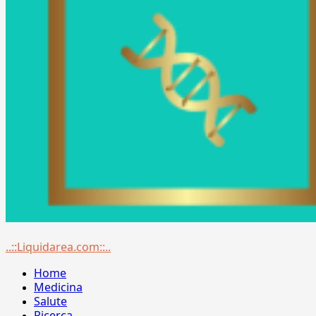
Menu
..::Liquidarea.com::..
principale
Home
Medicina
Salute
Ricerca