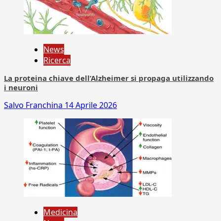
News
Ricerca
La proteina chiave dell’Alzheimer si propaga utilizzando
i neuroni
Salvo Franchina
14 Aprile 2026
Medicina