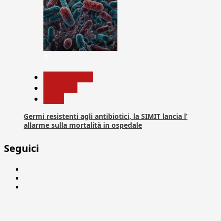
7
Com. Stampa
Medicina
News
Germi resistenti agli antibiotici, la SIMIT lancia l’
allarme sulla mortalità in ospedale
Seguici
Facebook
Linkedin
X