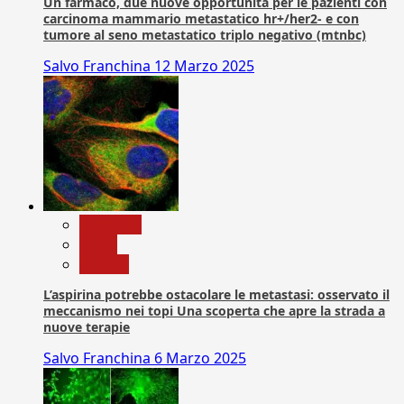
Un farmaco, due nuove opportunità per le pazienti con
carcinoma mammario metastatico hr+/her2- e con
tumore al seno metastatico triplo negativo (mtnbc)
Salvo Franchina
12 Marzo 2025
Medicina
News
Ricerca
L’aspirina potrebbe ostacolare le metastasi: osservato il
meccanismo nei topi Una scoperta che apre la strada a
nuove terapie
Salvo Franchina
6 Marzo 2025