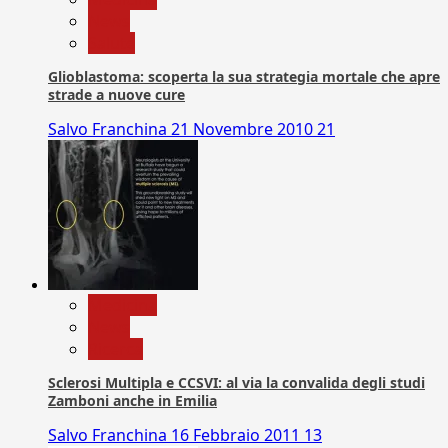
News
Salute
Glioblastoma: scoperta la sua strategia mortale che apre
strade a nuove cure
Salvo Franchina
21 Novembre 2010
21
Medicina
News
Ricerca
Sclerosi Multipla e CCSVI: al via la convalida degli studi
Zamboni anche in Emilia
Salvo Franchina
16 Febbraio 2011
13