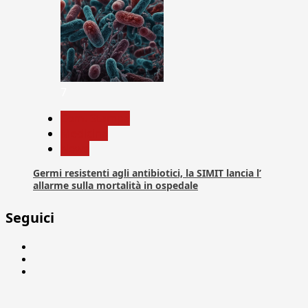
7
Com. Stampa
Medicina
News
Germi resistenti agli antibiotici, la SIMIT lancia l’
allarme sulla mortalità in ospedale
Seguici
Facebook
Linkedin
X