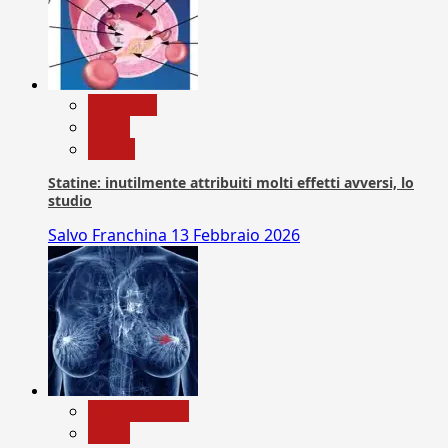
Medicina
News
Salute
Statine: inutilmente attribuiti molti effetti avversi, lo
studio
Salvo Franchina
13 Febbraio 2026
Com. Stampa
News