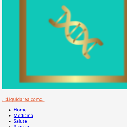
Menu
..::Liquidarea.com::..
principale
Home
Medicina
Salute
Ricerca