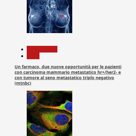
3
Com. Stampa
News
Un farmaco, due nuove opportunità per le pazienti
con carcinoma mammario metastatico hr+/her2- e
con tumore al seno metastatico triplo negativo
(mtnbc)