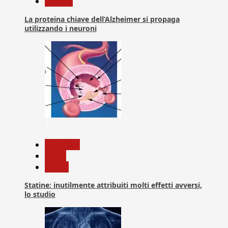
Ricerca
La proteina chiave dell’Alzheimer si propaga
utilizzando i neuroni
2
Medicina
News
Salute
Statine: inutilmente attribuiti molti effetti avversi,
lo studio