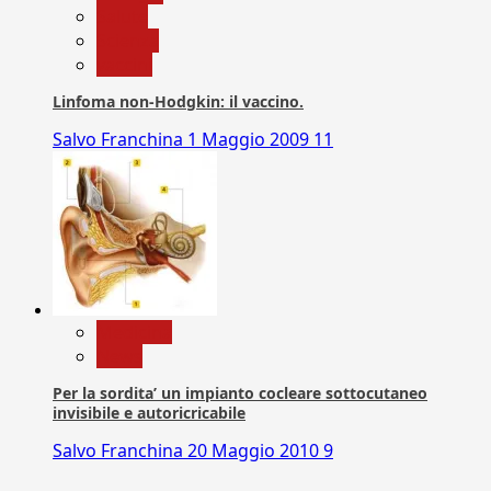
Salute
Scienza
vaccini
Linfoma non-Hodgkin: il vaccino.
Salvo Franchina
1 Maggio 2009
11
Medicina
News
Per la sordita’ un impianto cocleare sottocutaneo
invisibile e autoricricabile
Salvo Franchina
20 Maggio 2010
9