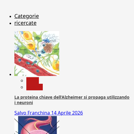
Categorie
ricercate
News
Ricerca
La proteina chiave dell’Alzheimer si propaga utilizzando
i neuroni
Salvo Franchina
14 Aprile 2026