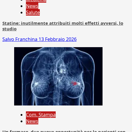
News
Salute
Statine: inutilmente attribuiti molti effetti avversi, lo
studio
Salvo Franchina
13 Febbraio 2026
Com. Stampa
News
Un farmaco, due nuove opportunità per le pazienti con