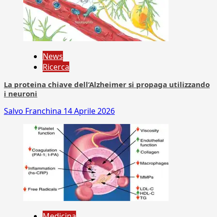
News
Ricerca
La proteina chiave dell’Alzheimer si propaga utilizzando
i neuroni
Salvo Franchina
14 Aprile 2026
Medicina