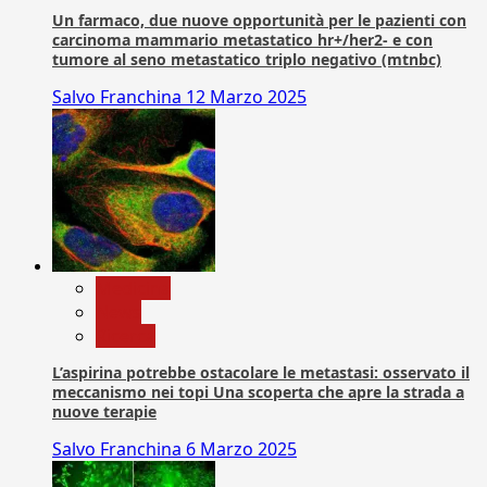
Un farmaco, due nuove opportunità per le pazienti con
carcinoma mammario metastatico hr+/her2- e con
tumore al seno metastatico triplo negativo (mtnbc)
Salvo Franchina
12 Marzo 2025
Medicina
News
Ricerca
L’aspirina potrebbe ostacolare le metastasi: osservato il
meccanismo nei topi Una scoperta che apre la strada a
nuove terapie
Salvo Franchina
6 Marzo 2025