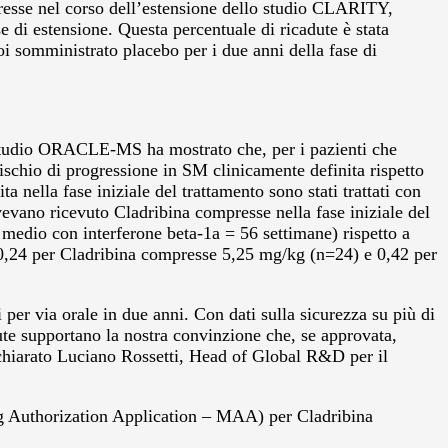
presse nel corso dell’estensione dello studio CLARITY,
e di estensione. Questa percentuale di ricadute è stata
i somministrato placebo per i due anni della fase di
udio ORACLE-MS ha mostrato che, per i pazienti che
ischio di progressione in SM clinicamente definita rispetto
 nella fase iniziale del trattamento sono stati trattati con
evano ricevuto Cladribina compresse nella fase iniziale del
medio con interferone beta-1a = 56 settimane) rispetto a
, 0,24 per Cladribina compresse 5,25 mg/kg (n=24) e 0,42 per
er via orale in due anni. Con dati sulla sicurezza su più di
adute supportano la nostra convinzione che, se approvata,
ichiarato Luciano Rossetti, Head of Global R&D per il
 Authorization Application – MAA) per Cladribina