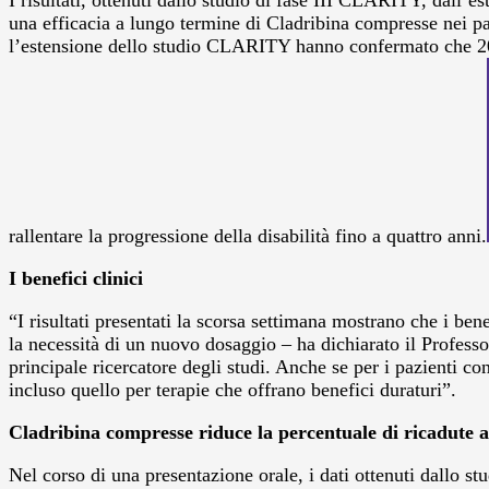
I risultati, ottenuti dallo studio di fase III CLARITY, dall
una efficacia a lungo termine di Cladribina compresse nei p
l’estensione dello studio CLARITY hanno confermato che 20 gi
rallentare la progressione della disabilità fino a quattro anni.
I benefici clinici
“I risultati presentati la scorsa settimana mostrano che i be
la necessità di un nuovo dosaggio – ha dichiarato il Profe
principale ricercatore degli studi. Anche se per i pazienti co
incluso quello per terapie che offrano benefici duraturi”.
Cladribina compresse riduce la percentuale di ricadute 
Nel corso di una presentazione orale, i dati ottenuti dallo