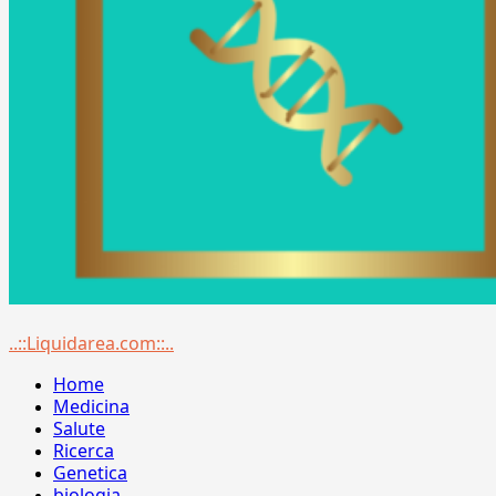
Menu
..::Liquidarea.com::..
principale
Home
Medicina
Salute
Ricerca
Genetica
biologia