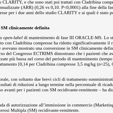
io CLARITY, e che sono stati poi trattati con Cladribina com
nnualizzate (ARR) (0,26 vs 0,10. P<0,0001) alla fine della fas
sse per i due anni dello studio CLARITY e ai quali è stato po
n SM clinicamente definita
io
open-label
di mantenimento di fase III ORACLE-MS. Lo st
o con Cladribina compresse ha ridotto significativamente il r
e avevano mostrato una conversione in SM clinicamente definita
 corso del Congresso ECTRIMS dimostrano che i pazienti che av
zzate più bassa nel corso del periodo di mantenimento (tempo 
 trattamento [0,14 per Cladribina compresse 3,5 mg/kg (n=25)
e, con soltanto due brevi cicli di trattamento somministrati p
 risultati di riduzioni a lungo termine nella percentuale di ric
o avanti per i pazienti con SM recidivante-remittente – ha d
a di autorizzazione all’immissione in commercio (Marketing
lerosi Multipla (SM) recidivante-remittente.