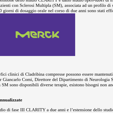
’estensione dello studio CLARITY e dallo studio
open-label
di m
azienti con Sclerosi Multipla (SM), associata ad un profilo d
orni di dosaggio orale nel corso di due anni sono stati effica
nefici clinici di Cladribina compresse possono essere mantenuti
ssor Giancarlo Comi, Direttore del Dipartimento di Neurologi
n SM sono disponibili diverse terapie, esistono bisogni non anc
annualizzate
 studio di fase III CLARITY a due anni e l’estensione dello 