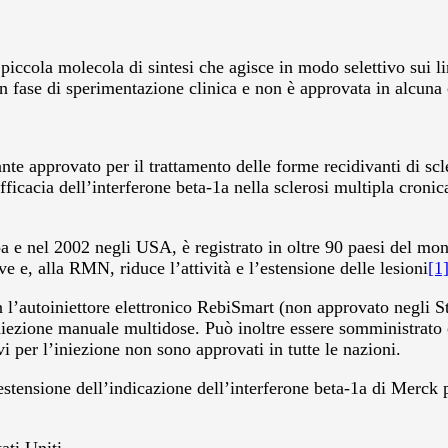
ccola molecola di sintesi che agisce in modo selettivo sui linf
in fase di sperimentazione clinica e non è approvata in alcuna
approvato per il trattamento delle forme recidivanti di scler
ficacia dell’interferone beta-1a nella sclerosi multipla cronica
 e nel 2002 negli USA, è registrato in oltre 90 paesi del mond
ve e, alla RMN, riduce l’attività e l’estensione delle lesioni
[1]
 l’autoiniettore elettronico RebiSmart (non approvato negli 
iniezione manuale multidose. Può inoltre essere somministrato 
vi per l’iniezione non sono approvati in tutte le nazioni.
ensione dell’indicazione dell’interferone beta-1a di Merck p