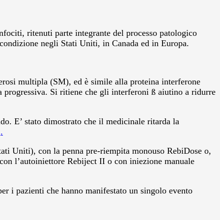
ociti, ritenuti parte integrante del processo patologico
 condizione negli Stati Uniti, in Canada ed in Europa.
osi multipla (SM), ed è simile alla proteina interferone
 progressiva. Si ritiene che gli interferoni ß aiutino a ridurre
o. E’ stato dimostrato che il medicinale ritarda la
.
Stati Uniti), con la penna pre-riempita monouso RebiDose o,
con l’autoiniettore Rebiject II o con iniezione manuale
er i pazienti che hanno manifestato un singolo evento