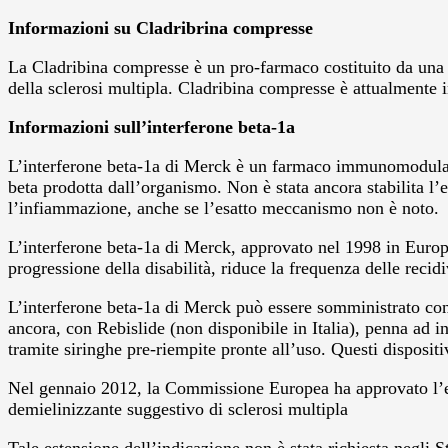
Informazioni su Cladribrina compresse
La Cladribina compresse è un pro-farmaco costituito da una pi
della sclerosi multipla. Cladribina compresse è attualmente 
Informazioni sull’interferone beta-1a
L’interferone beta-1a di Merck è un farmaco immunomodulante 
beta prodotta dall’organismo. Non è stata ancora stabilita l’ef
l’infiammazione, anche se l’esatto meccanismo non è noto.
L’interferone beta-1a di Merck, approvato nel 1998 in Europa
progressione della disabilità, riduce la frequenza delle recidi
L’interferone beta-1a di Merck può essere somministrato con
ancora, con Rebislide (non disponibile in Italia), penna ad 
tramite siringhe pre-riempite pronte all’uso. Questi dispositi
Nel gennaio 2012, la Commissione Europea ha approvato l’est
demielinizzante suggestivo di sclerosi multipla