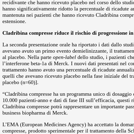
recidivante che hanno ricevuto placebo nel corso dello stud
hanno significativamente ridotto la percentuale di ricadute a
mantenuta nei pazienti che hanno ricevuto Cladribina compre
estensione.
Cladribina compresse riduce il rischio di progressione i
La seconda presentazione orale ha riportato i dati dallo stud
avevano avuto un primo evento demielinizzante, il trattament
al placebo. Nella parte
open-label
dello studio, i pazienti ch
l’interferone beta-1a di Merck. I nuovi dati presentati nel
trattamento hanno avuto una percentuale di ricadute annuali
quelli che avevano ricevuto placebo nella fase iniziale del
placebo (n=60)].
“Cladribina compresse ha un programma unico di dosaggio oral
10.000 pazienti-anno e dati di fase III sull’efficacia, questi
Cladribina compresse potrà rappresentare un importante pass
business biopharma di Merck.
L’EMA (European Medicines Agency) ha accettato la domand
compresse, prodotto sperimentale per il trattamento della Sc