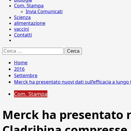
Com. Stampa
Invia Comunicati
Scienza
alimentazione
vaccini
Contatti
Ricerca
per:
Home
2016
Settembre
Merck ha presentato nuovi dati sull’efficacia a lungo
Com. Stampa
Merck ha presentato nu
Cladribina compresse,