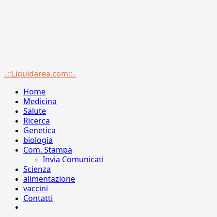
Menu
..::Liquidarea.com::..
principale
Home
Medicina
Salute
Ricerca
Genetica
biologia
Com. Stampa
Invia Comunicati
Scienza
alimentazione
vaccini
Contatti