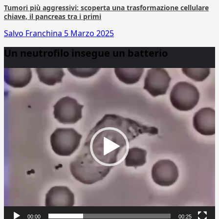
Tumori più aggressivi: scoperta una trasformazione cellulare
chiave, il pancreas tra i primi
Salvo Franchina
5 Marzo 2025
Un neutrofilo insegue un batterio
Video
Player
00:00
00:25