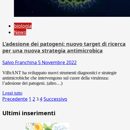
biologia
News
L’adesione dei patogeni: nuovo target di ricerca
per una nuova strategia antimicrobica
Salvo Franchina
5 Novembre 2022
ViBrANT ha sviluppato nuovi strumenti diagnostici e strategie
antimicrobiche che intervengono sul cuore della virulenza:
l’adesione dei patogeni. (altro…)
Leggi tutto
Paginazione
Precedente
1
2
4
Successivo
3
degli
Ultimi inserimenti
articoli