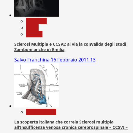
Medicina
News
Ricerca
Sclerosi Multipla e CCSVI: al via la convalida degli studi
Zamboni anche in Emilia
Salvo Franchina
16 Febbraio 2011
13
Com. Stampa
La scoperta italiana che correla Sclerosi multipla
all’Insufficenza venosa cronica cerebrospinale – CCSVI –