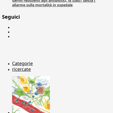
Germi resistenti agli antibiotici, la SIMIT lancia l’
allarme sulla mortalità in ospedale
Seguici
Facebook
Linkedin
X
Categorie
ricercate