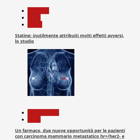
Medicina
News
Salute
Statine: inutilmente attribuiti molti effetti avversi,
lo studio
3
Com. Stampa
News
Un farmaco, due nuove opportunità per le pazienti
con carcinoma mammario metastatico hr+/her2- e