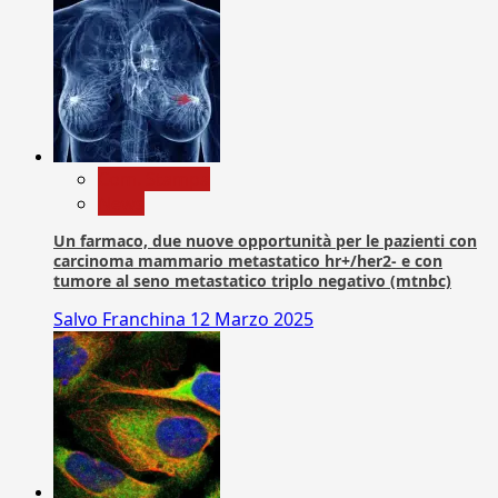
Com. Stampa
News
Un farmaco, due nuove opportunità per le pazienti con
carcinoma mammario metastatico hr+/her2- e con
tumore al seno metastatico triplo negativo (mtnbc)
Salvo Franchina
12 Marzo 2025