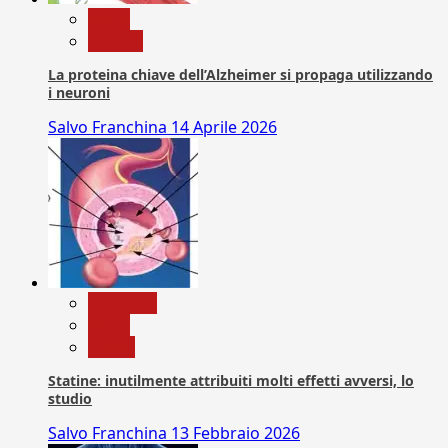
News
Ricerca
La proteina chiave dell’Alzheimer si propaga utilizzando
i neuroni
Salvo Franchina
14 Aprile 2026
Medicina
News
Salute
Statine: inutilmente attribuiti molti effetti avversi, lo
studio
Salvo Franchina
13 Febbraio 2026