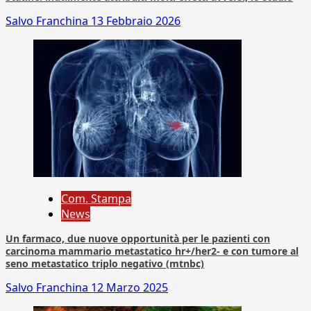
Salvo Franchina
13 Febbraio 2026
Com. Stampa
News
Un farmaco, due nuove opportunità per le pazienti con
carcinoma mammario metastatico hr+/her2- e con tumore al
seno metastatico triplo negativo (mtnbc)
Salvo Franchina
12 Marzo 2025