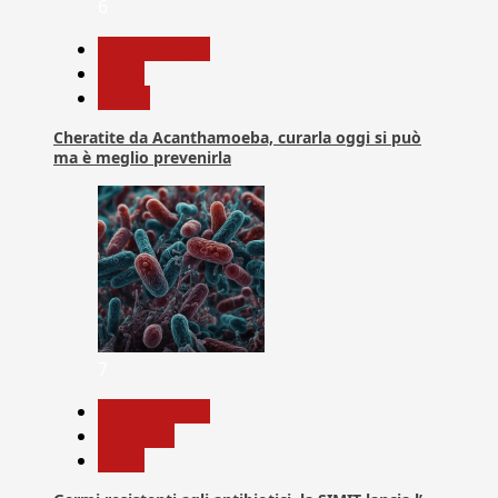
6
Com. Stampa
News
Salute
Cheratite da Acanthamoeba, curarla oggi si può
ma è meglio prevenirla
7
Com. Stampa
Medicina
News