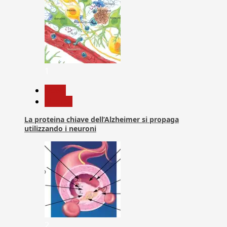
1
News
Ricerca
La proteina chiave dell’Alzheimer si propaga
utilizzando i neuroni
2