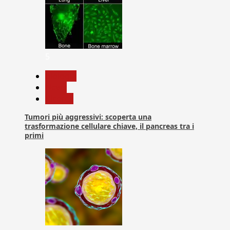
5
biologia
News
Ricerca
Tumori più aggressivi: scoperta una
trasformazione cellulare chiave, il pancreas tra i
primi