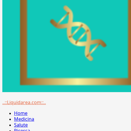
Menu
..::Liquidarea.com::..
principale
Home
Medicina
Salute
Ricerca