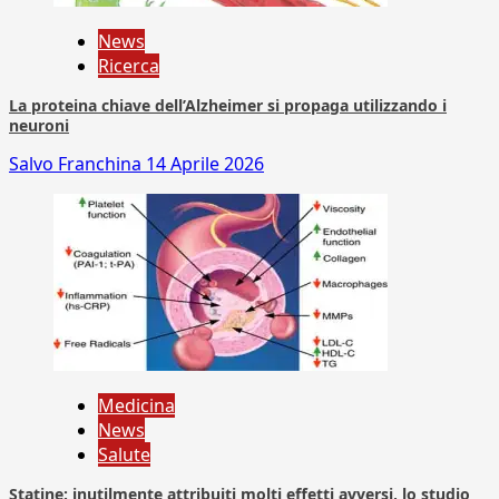
News
Ricerca
La proteina chiave dell’Alzheimer si propaga utilizzando i
neuroni
Salvo Franchina
14 Aprile 2026
Medicina
News
Salute
Statine: inutilmente attribuiti molti effetti avversi, lo studio