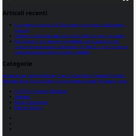
Articoli recenti
La proteina chiave dell’Alzheimer si propaga utilizzando i
neuroni
Statine: inutilmente attribuiti molti effetti avversi, lo studio
Un farmaco, due nuove opportunità per le pazienti con
carcinoma mammario metastatico hr+/her2- e con tumore al
seno metastatico triplo negativo (mtnbc)
Categorie
alimentazione
biologia
Biology
Com. Stampa
Epatiti
featured
Genetica
Medicina
News
Ricerca
Salute
Science
Scienza
vaccini
Veterinaria
video
CCSVI e Sclerosi Multipla
Sitemap
Invia Comunicati
Privacy Policy
Facebook
Linkedin
X