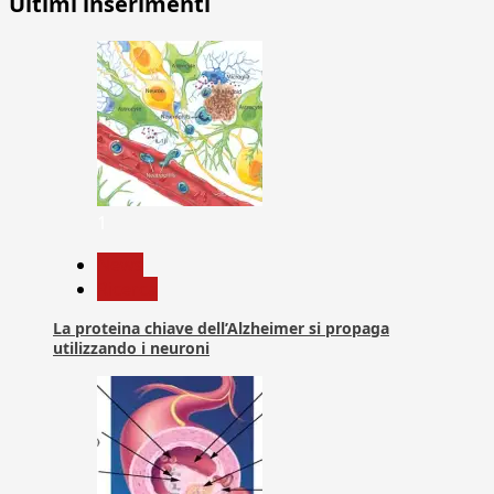
Ultimi inserimenti
1
News
Ricerca
La proteina chiave dell’Alzheimer si propaga
utilizzando i neuroni