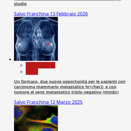
studio
Salvo Franchina
13 Febbraio 2026
Com. Stampa
News
Un farmaco, due nuove opportunità per le pazienti con
carcinoma mammario metastatico hr+/her2- e con
tumore al seno metastatico triplo negativo (mtnbc)
Salvo Franchina
12 Marzo 2025