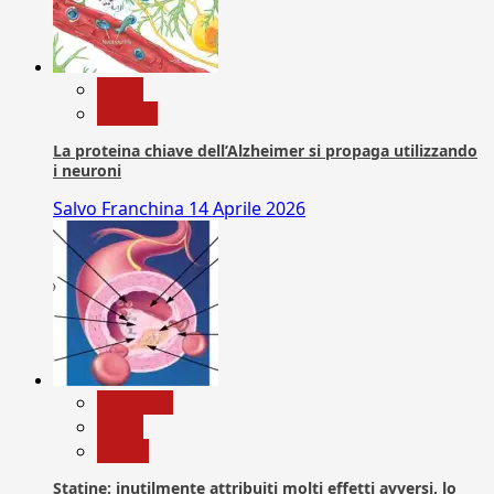
News
Ricerca
La proteina chiave dell’Alzheimer si propaga utilizzando
i neuroni
Salvo Franchina
14 Aprile 2026
Medicina
News
Salute
Statine: inutilmente attribuiti molti effetti avversi, lo