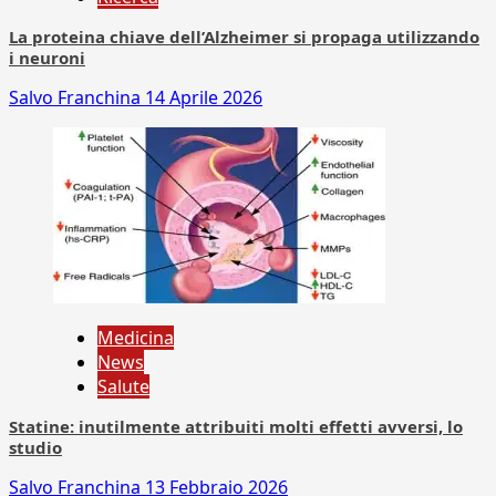
La proteina chiave dell’Alzheimer si propaga utilizzando
i neuroni
Salvo Franchina
14 Aprile 2026
Medicina
News
Salute
Statine: inutilmente attribuiti molti effetti avversi, lo
studio
Salvo Franchina
13 Febbraio 2026