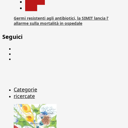
Medicina
News
Germi resistenti agli antibiotici, la SIMIT lancia l’
allarme sulla mortalità in ospedale
Seguici
Facebook
Linkedin
X
Categorie
ricercate