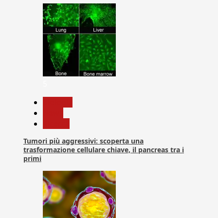
5
biologia
News
Ricerca
Tumori più aggressivi: scoperta una
trasformazione cellulare chiave, il pancreas tra i
primi