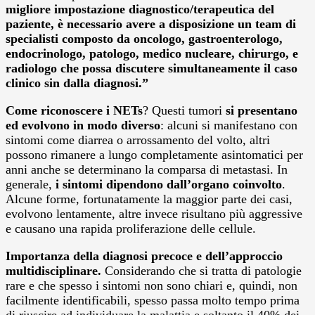
migliore impostazione diagnostico/terapeutica del
paziente, è necessario avere a disposizione un team di
specialisti composto da oncologo, gastroenterologo,
endocrinologo, patologo, medico nucleare, chirurgo, e
radiologo che possa discutere simultaneamente il caso
clinico sin dalla diagnosi.”
Come riconoscere i NETs
? Questi tumori
si presentano
ed evolvono in modo diverso
: alcuni si manifestano con
sintomi come diarrea o arrossamento del volto, altri
possono rimanere a lungo completamente asintomatici per
anni anche se determinano la comparsa di metastasi. In
generale,
i sintomi dipendono dall’organo coinvolto
.
Alcune forme, fortunatamente la maggior parte dei casi,
evolvono lentamente, altre invece risultano più aggressive
e causano una rapida proliferazione delle cellule.
Importanza della diagnosi precoce e dell’approccio
multidisciplinare.
Considerando che si tratta di patologie
rare e che spesso i sintomi non sono chiari e, quindi, non
facilmente identificabili, spesso passa molto tempo prima
di riuscire ad individuare la malattia e soltanto il 40% dei