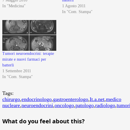
7 Maggio 2010
batterli
In "Medicina"
1 Agosto 2011
In "Com. Stampa"
Tumori neuroendocrini: terapie
mirate e nuovi farmaci per
batterli
1 Settembre 2011
In "Com. Stampa"
Tags:
chirurgo
,
endocrinologo
,
gastroenterologo
,
It.a.net
,
medico
nucleare
,
neuroendocrini
,
oncologo
,
patologo
,
radiologo
,
tumor
What do you feel about this?