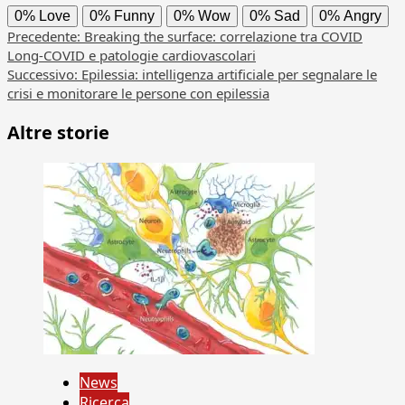
0%
Love
0%
Funny
0%
Wow
0%
Sad
0%
Angry
Navigazione
Precedente:
Breaking the surface: correlazione tra COVID
Long-COVID e patologie cardiovascolari
articolo
Successivo:
Epilessia: intelligenza artificiale per segnalare le
crisi e monitorare le persone con epilessia
Altre storie
News
Ricerca