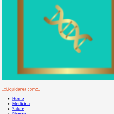
Menu
..::Liquidarea.com::..
principale
Home
Medicina
Salute
Ricerca