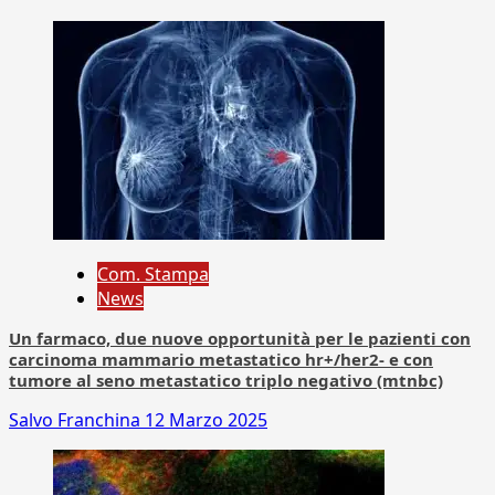
Com. Stampa
News
Un farmaco, due nuove opportunità per le pazienti con
carcinoma mammario metastatico hr+/her2- e con
tumore al seno metastatico triplo negativo (mtnbc)
Salvo Franchina
12 Marzo 2025