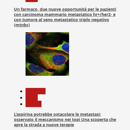
Un farmaco, due nuove opportunità per le pazienti
con carcinoma mammario metastatico hr+/her2- e
con tumore al seno metastatico triplo negativo
(mtnbc)
4
Medicina
News
Ricerca
L’aspirina potrebbe ostacolare le metastasi:
osservato il meccanismo nei topi Una scoperta che
apre la strada a nuove terapie