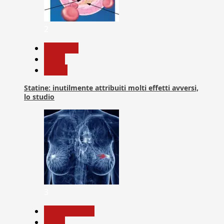
2
Medicina
News
Salute
Statine: inutilmente attribuiti molti effetti avversi,
lo studio
3
Com. Stampa
News