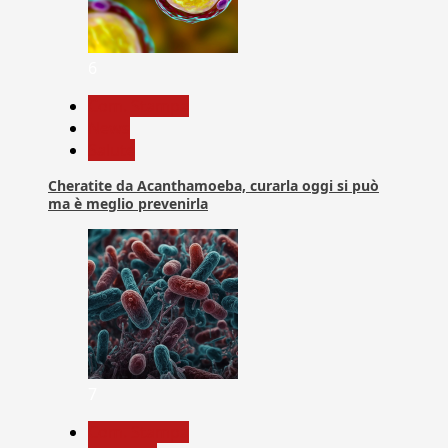
6
Com. Stampa
News
Salute
Cheratite da Acanthamoeba, curarla oggi si può
ma è meglio prevenirla
7
Com. Stampa