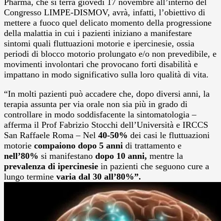
Pharma, che si terrà giovedì 17 novembre all’interno del
Congresso LIMPE-DISMOV, avrà, infatti, l’obiettivo di
mettere a fuoco quel delicato momento della progressione
della malattia in cui i pazienti iniziano a manifestare
sintomi quali fluttuazioni motorie e ipercinesie, ossia
periodi di blocco motorio prolungato e/o non prevedibile, e
movimenti involontari che provocano forti disabilità e
impattano in modo significativo sulla loro qualità di vita.
“In molti pazienti può accadere che, dopo diversi anni, la
terapia assunta per via orale non sia più in grado di
controllare in modo soddisfacente la sintomatologia –
afferma il Prof Fabrizio Stocchi dell’Università e IRCCS
San Raffaele Roma – Nel
40-50%
dei casi le fluttuazioni
motorie
compaiono dopo 5 anni
di trattamento e
nell’80%
si manifestano
dopo 10 anni,
mentre la
prevalenza di ipercinesie
in pazienti che seguono cure a
lungo termine
varia dal 30 all’80%”.