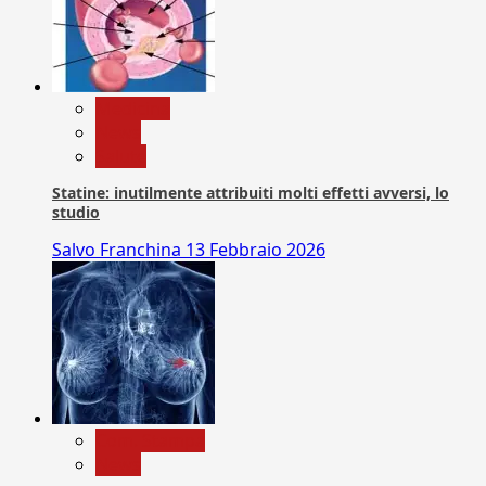
Medicina
News
Salute
Statine: inutilmente attribuiti molti effetti avversi, lo
studio
Salvo Franchina
13 Febbraio 2026
Com. Stampa
News