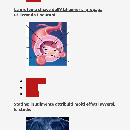
La proteina chiave dell’Alzheimer si propaga
utilizzando i neuroni
2
Medicina
News
Salute
Statine: inutilmente attribuiti molti effetti avversi,
lo studio