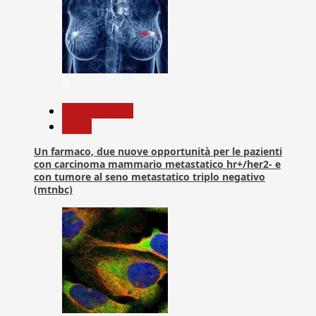
3
Com. Stampa
News
Un farmaco, due nuove opportunità per le pazienti
con carcinoma mammario metastatico hr+/her2- e
con tumore al seno metastatico triplo negativo
(mtnbc)