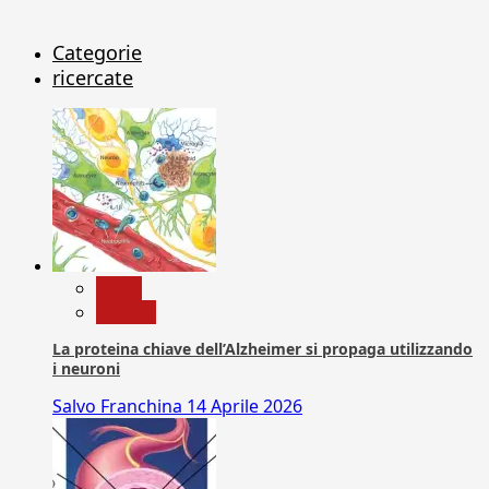
Categorie
ricercate
News
Ricerca
La proteina chiave dell’Alzheimer si propaga utilizzando
i neuroni
Salvo Franchina
14 Aprile 2026