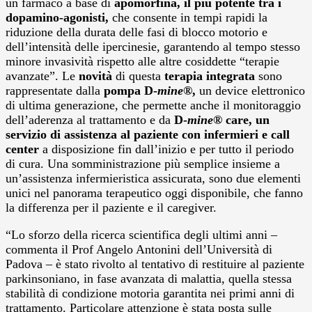
un farmaco a base di
apomorfina, il più potente tra i
dopamino-agonisti,
che consente in tempi rapidi la
riduzione della durata delle fasi di blocco motorio e
dell’intensità delle ipercinesie, garantendo al tempo stesso
minore invasività rispetto alle altre cosiddette “terapie
avanzate”. Le
novità
di questa
terapia integrata
sono
rappresentate dalla
pompa D-
mine
®,
un device elettronico
di ultima generazione, che permette anche il monitoraggio
dell’aderenza al trattamento e da
D-
mine
® care, un
servizio di assistenza al paziente
con infermieri e call
center
a disposizione fin dall’inizio e per tutto il periodo
di cura. Una somministrazione più semplice insieme a
un’assistenza infermieristica assicurata, sono due elementi
unici nel panorama terapeutico oggi disponibile, che fanno
la differenza per il paziente e il caregiver.
“Lo sforzo della ricerca scientifica degli ultimi anni –
commenta il Prof Angelo Antonini dell’Università di
Padova – è stato rivolto al tentativo di restituire al paziente
parkinsoniano, in fase avanzata di malattia, quella stessa
stabilità di condizione motoria garantita nei primi anni di
trattamento. Particolare attenzione è stata posta sulle