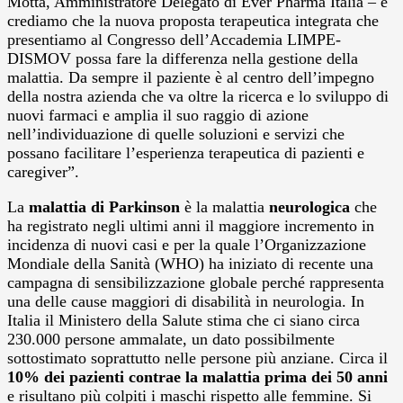
Motta, Amministratore Delegato di Ever Pharma Italia – e
crediamo che la nuova proposta terapeutica integrata che
presentiamo al Congresso dell’Accademia LIMPE-
DISMOV possa fare la differenza nella gestione della
malattia. Da sempre il paziente è al centro dell’impegno
della nostra azienda che va oltre la ricerca e lo sviluppo di
nuovi farmaci e amplia il suo raggio di azione
nell’individuazione di quelle soluzioni e servizi che
possano facilitare l’esperienza terapeutica di pazienti e
caregiver”.
La
malattia di Parkinson
è la malattia
neurologica
che
ha registrato negli ultimi anni il maggiore incremento in
incidenza di nuovi casi e per la quale l’Organizzazione
Mondiale della Sanità (WHO) ha iniziato di recente una
campagna di sensibilizzazione globale perché rappresenta
una delle cause maggiori di disabilità in neurologia. In
Italia il Ministero della Salute stima che ci siano circa
230.000 persone ammalate, un dato possibilmente
sottostimato soprattutto nelle persone più anziane. Circa il
10% dei pazienti contrae la malattia prima dei 50 anni
e risultano più colpiti i maschi rispetto alle femmine. Si