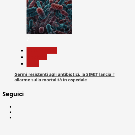
7
Com. Stampa
Medicina
News
Germi resistenti agli antibiotici, la SIMIT lancia l’
allarme sulla mortalità in ospedale
Seguici
Facebook
Linkedin
X