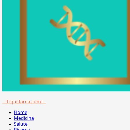
Menu
..::Liquidarea.com::..
principale
Home
Medicina
Salute
Ricerca