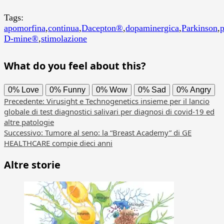
Tags:
apomorfina
,
continua
,
Dacepton®
,
dopaminergica
,
Parkinson
,
D-mine®
,
stimolazione
What do you feel about this?
0%
Love
0%
Funny
0%
Wow
0%
Sad
0%
Angry
Navigazione
Precedente:
Virusight e Technogenetics insieme per il lancio
globale di test diagnostici salivari per diagnosi di covid-19 ed
articolo
altre patologie
Successivo:
Tumore al seno: la “Breast Academy” di GE
HEALTHCARE compie dieci anni
Altre storie