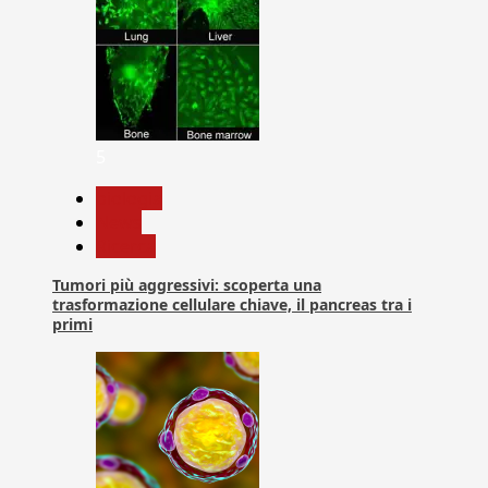
5
biologia
News
Ricerca
Tumori più aggressivi: scoperta una
trasformazione cellulare chiave, il pancreas tra i
primi