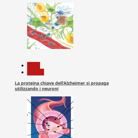
1
News
Ricerca
La proteina chiave dell’Alzheimer si propaga
utilizzando i neuroni