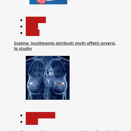
2
Medicina
News
Salute
Statine: inutilmente attribuiti molti effetti avversi,
lo studio
3
Com. Stampa
News