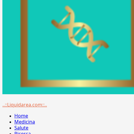
Menu
..::Liquidarea.com::..
principale
Home
Medicina
Salute
Ricerca