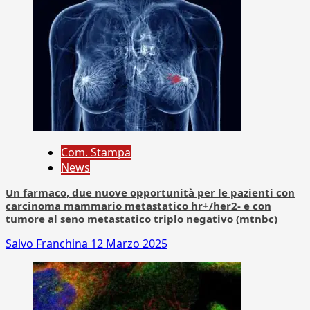
Com. Stampa
News
Un farmaco, due nuove opportunità per le pazienti con
carcinoma mammario metastatico hr+/her2- e con
tumore al seno metastatico triplo negativo (mtnbc)
Salvo Franchina
12 Marzo 2025