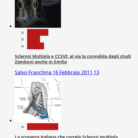
Medicina
News
Ricerca
Sclerosi Multipla e CCSVI: al via la convalida degli studi
Zamboni anche in Emilia
Salvo Franchina
16 Febbraio 2011
13
Com. Stampa
La scoperta italiana che correla Sclerosi multipla