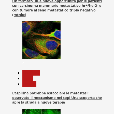
Un farmaco, due nuove opportunità per le pazienti
con carcinoma mammario metastatico hr+/her2- e
con tumore al seno metastatico triplo negativo
(mtnbc)
4
Medicina
News
Ricerca
L’aspirina potrebbe ostacolare le metastasi:
osservato il meccanismo nei topi Una scoperta che
apre la strada a nuove terapie