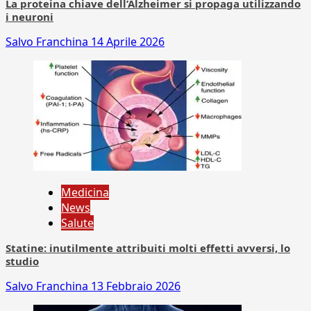
La proteina chiave dell’Alzheimer si propaga utilizzando
i neuroni
Salvo Franchina
14 Aprile 2026
Medicina
News
Salute
Statine: inutilmente attribuiti molti effetti avversi, lo
studio
Salvo Franchina
13 Febbraio 2026