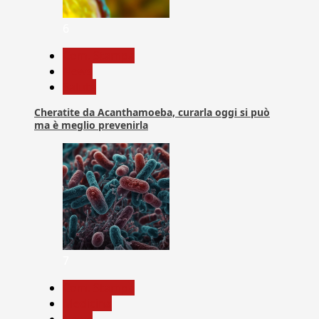
6
Com. Stampa
News
Salute
Cheratite da Acanthamoeba, curarla oggi si può
ma è meglio prevenirla
7
Com. Stampa
Medicina