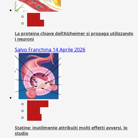
News
Ricerca
La proteina chiave dell’Alzheimer si propaga utilizzando
i neuroni
Salvo Franchina
14 Aprile 2026
Medicina
News
Salute
Statine: inutilmente attribuiti molti effetti avversi, lo
studio