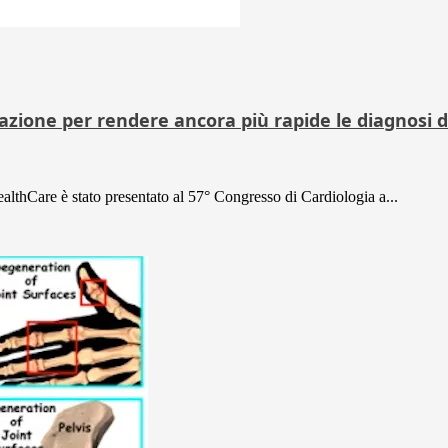
ione per rendere ancora più rapide le diagnosi di 
althCare è stato presentato al 57° Congresso di Cardiologia a...