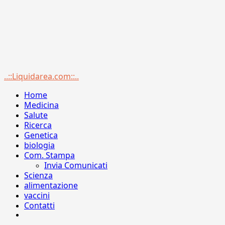
Menu
..::Liquidarea.com::..
principale
Home
Medicina
Salute
Ricerca
Genetica
biologia
Com. Stampa
Invia Comunicati
Scienza
alimentazione
vaccini
Contatti