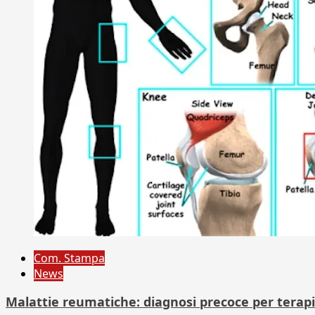
Com. Stampa
News
Malattie reumatiche: diagnosi precoce per terapie