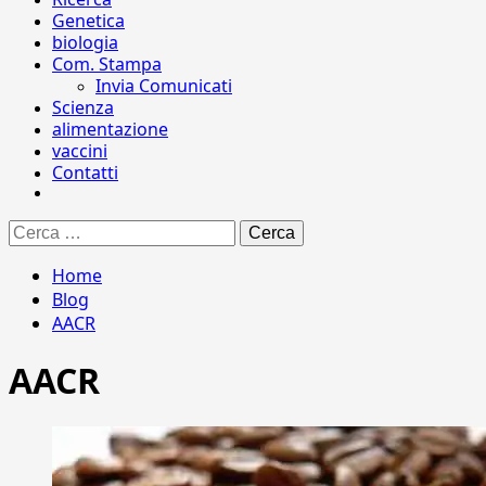
Genetica
biologia
Com. Stampa
Invia Comunicati
Scienza
alimentazione
vaccini
Contatti
Ricerca
per:
Home
Blog
AACR
AACR