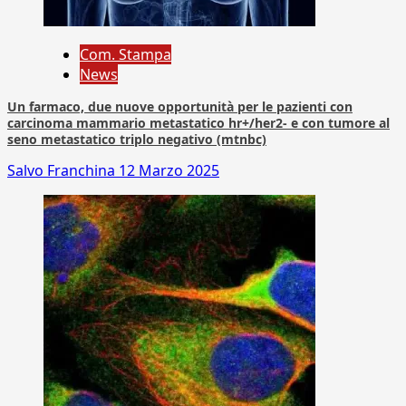
Com. Stampa
News
Un farmaco, due nuove opportunità per le pazienti con
carcinoma mammario metastatico hr+/her2- e con tumore al
seno metastatico triplo negativo (mtnbc)
Salvo Franchina
12 Marzo 2025