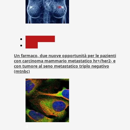
3
Com. Stampa
News
Un farmaco, due nuove opportunità per le pazienti
con carcinoma mammario metastatico hr+/her2- e
con tumore al seno metastatico triplo negativo
(mtnbc)
4