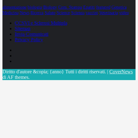
alimentazione
biologia
Biology
Com. Stampa
Epatiti
featured
Genetica
Medicina
News
Ricerca
Salute
Science
Scienza
vaccini
Veterinaria
video
CCSVI e Sclerosi Multipla
Sitemap
Invia Comunicati
Privacy Policy
Facebook
Linkedin
X
Diritto d'autore &copia; {anno} Tutti i diritti riservati.
|
CoverNews
di AF themes.