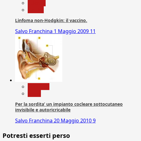
Scienza
vaccini
Linfoma non-Hodgkin: il vaccino.
Salvo Franchina
1 Maggio 2009
11
Medicina
News
Per la sordita’ un impianto cocleare sottocutaneo
invisibile e autoricricabile
Salvo Franchina
20 Maggio 2010
9
Potresti esserti perso