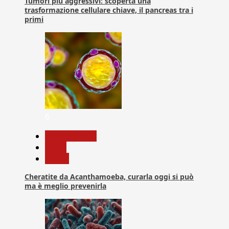
Tumori più aggressivi: scoperta una
trasformazione cellulare chiave, il pancreas tra i
primi
6
Com. Stampa
News
Salute
Cheratite da Acanthamoeba, curarla oggi si può
ma è meglio prevenirla