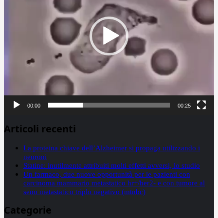
00:00
00:25
Articoli recenti
La proteina chiave dell’Alzheimer si propaga utilizzando i
neuroni
Statine: inutilmente attribuiti molti effetti avversi, lo studio
Un farmaco, due nuove opportunità per le pazienti con
carcinoma mammario metastatico hr+/her2- e con tumore al
seno metastatico triplo negativo (mtnbc)
Categorie