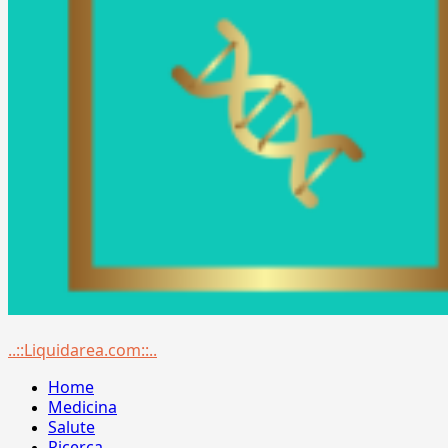
Menu
..::Liquidarea.com::..
principale
Home
Medicina
Salute
Ricerca