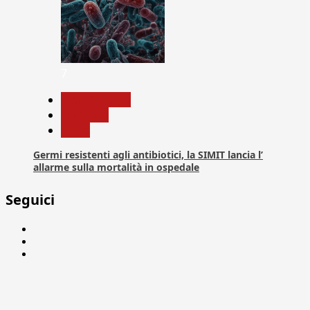
7
Com. Stampa
Medicina
News
Germi resistenti agli antibiotici, la SIMIT lancia l’
allarme sulla mortalità in ospedale
Seguici
Facebook
Linkedin
X