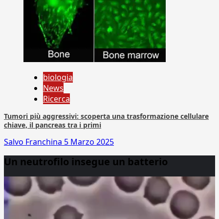
biologia
News
Ricerca
Tumori più aggressivi: scoperta una trasformazione cellulare
chiave, il pancreas tra i primi
Salvo Franchina
5 Marzo 2025
Un neutrofilo insegue un batterio
Video
Player