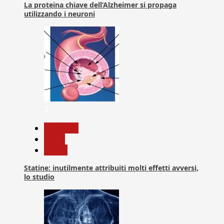
La proteina chiave dell’Alzheimer si propaga
utilizzando i neuroni
2
Medicina
News
Salute
Statine: inutilmente attribuiti molti effetti avversi,
lo studio