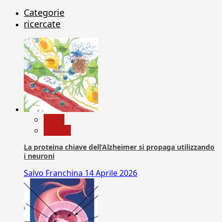
Categorie
ricercate
News
Ricerca
La proteina chiave dell’Alzheimer si propaga utilizzando
i neuroni
Salvo Franchina
14 Aprile 2026