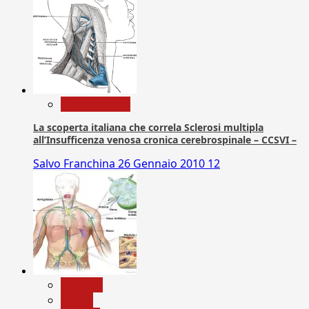
Com. Stampa
La scoperta italiana che correla Sclerosi multipla
all’Insufficenza venosa cronica cerebrospinale – CCSVI –
Salvo Franchina
26 Gennaio 2010
12
biologia
Salute