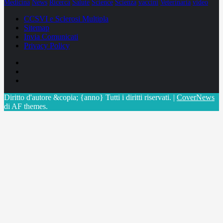
Medicina
News
Ricerca
Salute
Science
Scienza
vaccini
Veterinaria
video
CCSVI e Sclerosi Multipla
Sitemap
Invia Comunicati
Privacy Policy
Facebook
Linkedin
X
Diritto d'autore &copia; {anno} Tutti i diritti riservati.
|
CoverNews
di AF themes.