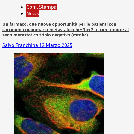
Com. Stampa
News
Un farmaco, due nuove opportunità per le pazienti con
carcinoma mammario metastatico hr+/her2- e con tumore al
seno metastatico triplo negativo (mtnbc)
Salvo Franchina
12 Marzo 2025