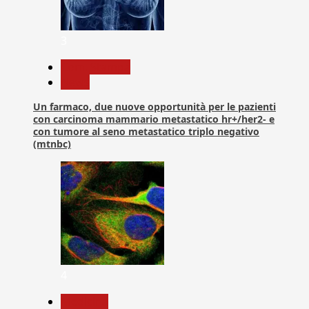
3
Com. Stampa
News
Un farmaco, due nuove opportunità per le pazienti
con carcinoma mammario metastatico hr+/her2- e
con tumore al seno metastatico triplo negativo
(mtnbc)
4
Medicina