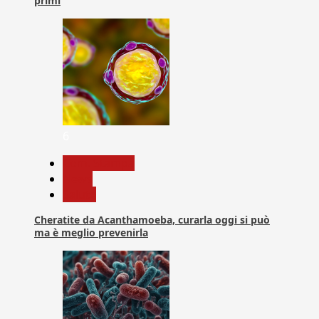
primi
6
Com. Stampa
News
Salute
Cheratite da Acanthamoeba, curarla oggi si può
ma è meglio prevenirla