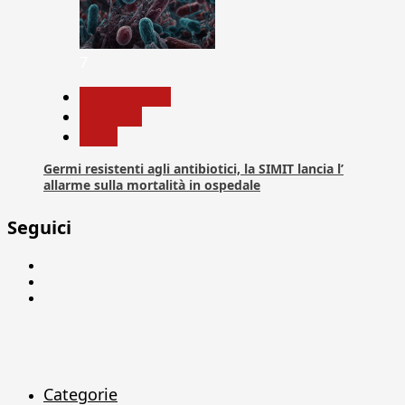
7
Com. Stampa
Medicina
News
Germi resistenti agli antibiotici, la SIMIT lancia l’
allarme sulla mortalità in ospedale
Seguici
Facebook
Linkedin
X
Categorie