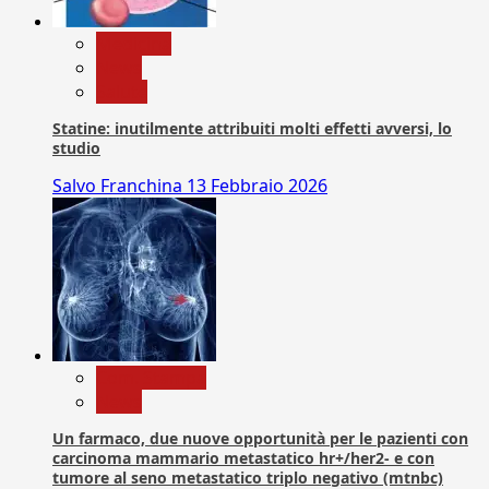
Medicina
News
Salute
Statine: inutilmente attribuiti molti effetti avversi, lo
studio
Salvo Franchina
13 Febbraio 2026
Com. Stampa
News
Un farmaco, due nuove opportunità per le pazienti con
carcinoma mammario metastatico hr+/her2- e con
tumore al seno metastatico triplo negativo (mtnbc)