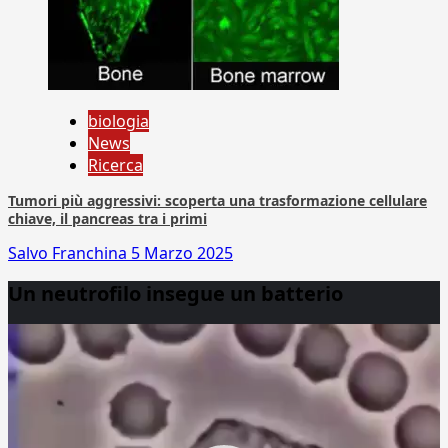
biologia
News
Ricerca
Tumori più aggressivi: scoperta una trasformazione cellulare
chiave, il pancreas tra i primi
Salvo Franchina
5 Marzo 2025
Un neutrofilo insegue un batterio
Video
Player