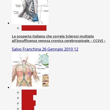
Com. Stampa
La scoperta italiana che correla Sclerosi multipla
all’Insufficenza venosa cronica cerebrospinale – CCSVI –
Salvo Franchina
26 Gennaio 2010
12
biologia
Salute
Scienza
vaccini