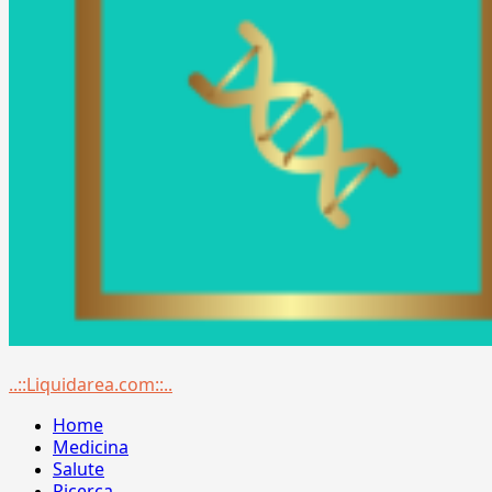
Menu
..::Liquidarea.com::..
principale
Home
Medicina
Salute
Ricerca