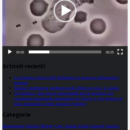
00:00
00:25
Articoli recenti
La proteina chiave dell’Alzheimer si propaga utilizzando i
neuroni
Statine: inutilmente attribuiti molti effetti avversi, lo studio
Un farmaco, due nuove opportunità per le pazienti con
carcinoma mammario metastatico hr+/her2- e con tumore al
seno metastatico triplo negativo (mtnbc)
Categorie
alimentazione
biologia
Biology
Com. Stampa
Epatiti
featured
Genetica