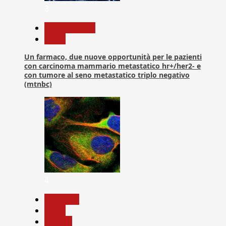
3
Com. Stampa
News
Un farmaco, due nuove opportunità per le pazienti
con carcinoma mammario metastatico hr+/her2- e
con tumore al seno metastatico triplo negativo
(mtnbc)
4
Medicina
News
Ricerca