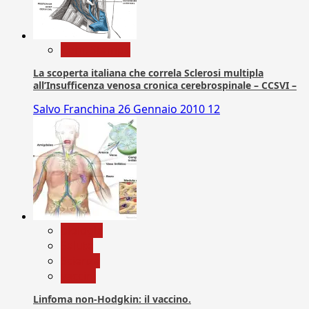
Com. Stampa
La scoperta italiana che correla Sclerosi multipla
all’Insufficenza venosa cronica cerebrospinale – CCSVI –
Salvo Franchina
26 Gennaio 2010
12
biologia
Salute
Scienza
vaccini
Linfoma non-Hodgkin: il vaccino.