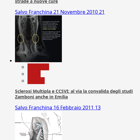
strade a nuove cure
Salvo Franchina
21 Novembre 2010
21
Medicina
News
Ricerca
Sclerosi Multipla e CCSVI: al via la convalida degli studi
Zamboni anche in Emilia
Salvo Franchina
16 Febbraio 2011
13