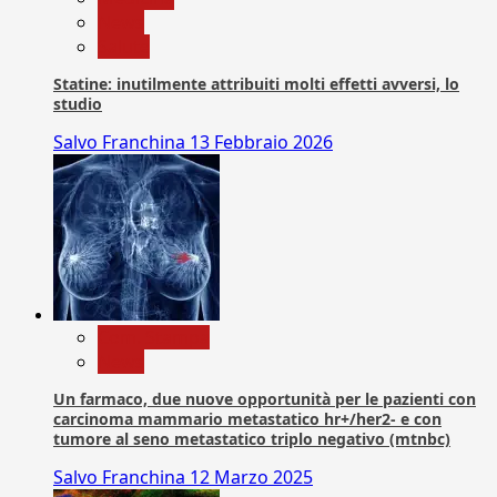
News
Salute
Statine: inutilmente attribuiti molti effetti avversi, lo
studio
Salvo Franchina
13 Febbraio 2026
Com. Stampa
News
Un farmaco, due nuove opportunità per le pazienti con
carcinoma mammario metastatico hr+/her2- e con
tumore al seno metastatico triplo negativo (mtnbc)
Salvo Franchina
12 Marzo 2025