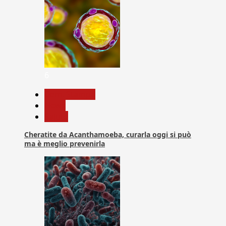
6
Com. Stampa
News
Salute
Cheratite da Acanthamoeba, curarla oggi si può
ma è meglio prevenirla