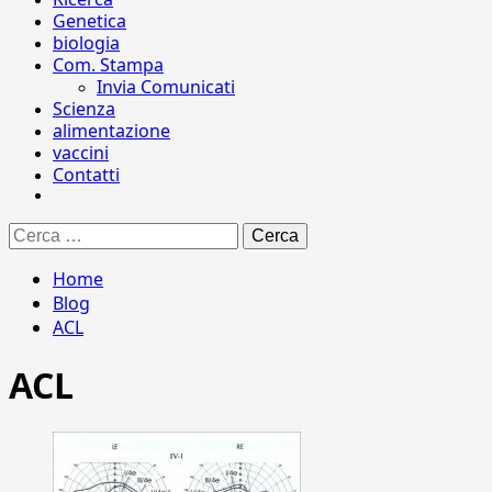
Genetica
biologia
Com. Stampa
Invia Comunicati
Scienza
alimentazione
vaccini
Contatti
Ricerca
per:
Home
Blog
ACL
ACL