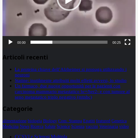
00:00
00:25
Articoli recenti
La proteina chiave dell’Alzheimer si propaga utilizzando i
neuroni
Statine: inutilmente attribuiti molti effetti avversi, lo studio
Un farmaco, due nuove opportunità per le pazienti con
carcinoma mammario metastatico hr+/her2- e con tumore al
seno metastatico triplo negativo (mtnbc)
Categorie
alimentazione
biologia
Biology
Com. Stampa
Epatiti
featured
Genetica
Medicina
News
Ricerca
Salute
Science
Scienza
vaccini
Veterinaria
video
CCSVI e Sclerosi Multipla