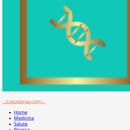
Menu
..::Liquidarea.com::..
principale
Home
Medicina
Salute
Ricerca