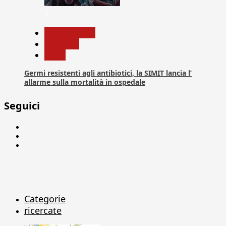
7
Com. Stampa
Medicina
News
Germi resistenti agli antibiotici, la SIMIT lancia l’
allarme sulla mortalità in ospedale
Seguici
Facebook
Linkedin
X
Categorie
ricercate