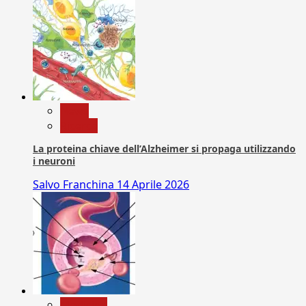
News
Ricerca
La proteina chiave dell’Alzheimer si propaga utilizzando
i neuroni
Salvo Franchina
14 Aprile 2026
Medicina