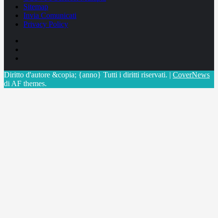
Sitemap
Invia Comunicati
Privacy Policy
Facebook
Linkedin
X
Diritto d'autore &copia; {anno} Tutti i diritti riservati.
|
CoverNews
di AF themes.