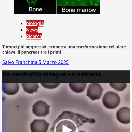
biologia
News
Ricerca
Tumori più aggressivi: scoperta una trasformazione cellulare
chiave, il pancreas tra i primi
Salvo Franchina
5 Marzo 2025
Un neutrofilo insegue un batterio
Video
Player