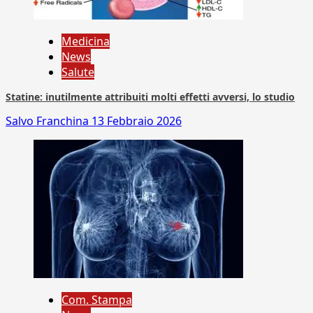
Medicina
News
Salute
Statine: inutilmente attribuiti molti effetti avversi, lo studio
Salvo Franchina
13 Febbraio 2026
Com. Stampa