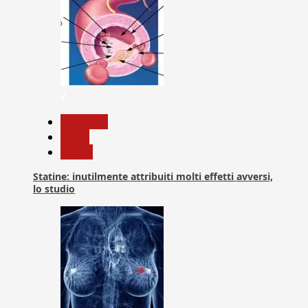
2
Medicina
News
Salute
Statine: inutilmente attribuiti molti effetti avversi,
lo studio