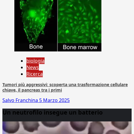
biologia
News
Ricerca
Tumori più aggressivi: scoperta una trasformazione cellulare
chiave, il pancreas tra i primi
Salvo Franchina
5 Marzo 2025
Un neutrofilo insegue un batterio
Video
Player