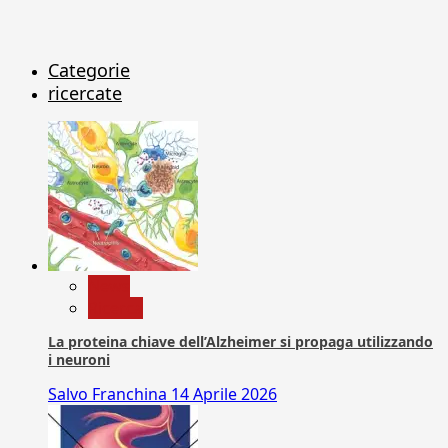
Categorie
ricercate
News
Ricerca
La proteina chiave dell’Alzheimer si propaga utilizzando
i neuroni
Salvo Franchina
14 Aprile 2026