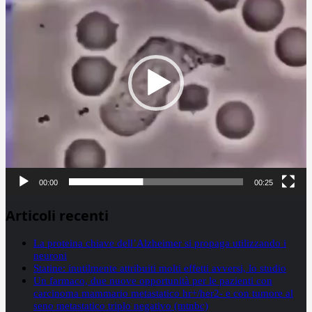
00:00
00:25
Articoli recenti
La proteina chiave dell’Alzheimer si propaga utilizzando i
neuroni
Statine: inutilmente attribuiti molti effetti avversi, lo studio
Un farmaco, due nuove opportunità per le pazienti con
carcinoma mammario metastatico hr+/her2- e con tumore al
seno metastatico triplo negativo (mtnbc)