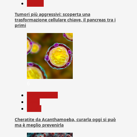
Ricerca
Tumori più aggressivi: scoperta una
trasformazione cellulare chiave, il pancreas tra i
primi
6
Com. Stampa
News
Salute
Cheratite da Acanthamoeba, curarla oggi si può
ma è meglio prevenirla