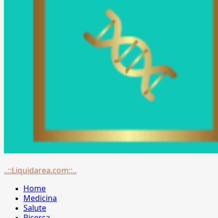
Menu
..::Liquidarea.com::..
principale
Home
Medicina
Salute
Ricerca