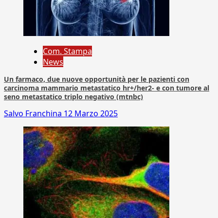
Com. Stampa
News
Un farmaco, due nuove opportunità per le pazienti con
carcinoma mammario metastatico hr+/her2- e con tumore al
seno metastatico triplo negativo (mtnbc)
Salvo Franchina
12 Marzo 2025