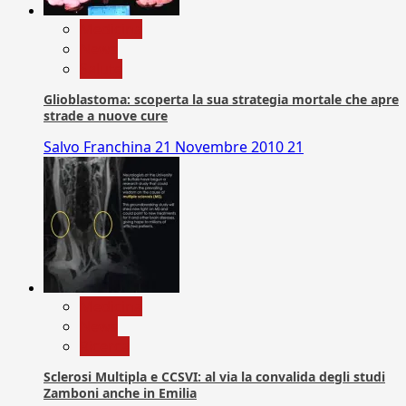
Medicina
News
Salute
Glioblastoma: scoperta la sua strategia mortale che apre
strade a nuove cure
Salvo Franchina
21 Novembre 2010
21
Medicina
News
Ricerca
Sclerosi Multipla e CCSVI: al via la convalida degli studi
Zamboni anche in Emilia