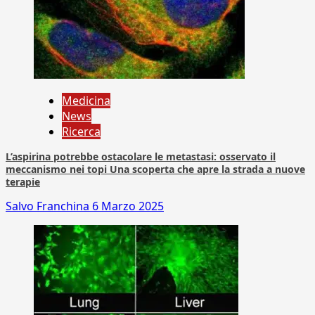
Medicina
News
Ricerca
L’aspirina potrebbe ostacolare le metastasi: osservato il
meccanismo nei topi Una scoperta che apre la strada a nuove
terapie
Salvo Franchina
6 Marzo 2025