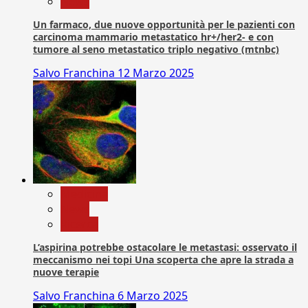
News
Un farmaco, due nuove opportunità per le pazienti con
carcinoma mammario metastatico hr+/her2- e con
tumore al seno metastatico triplo negativo (mtnbc)
Salvo Franchina
12 Marzo 2025
Medicina
News
Ricerca
L’aspirina potrebbe ostacolare le metastasi: osservato il
meccanismo nei topi Una scoperta che apre la strada a
nuove terapie
Salvo Franchina
6 Marzo 2025