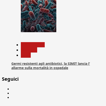
7
Com. Stampa
Medicina
News
Germi resistenti agli antibiotici, la SIMIT lancia l’
allarme sulla mortalità in ospedale
Seguici
Facebook
Linkedin
X