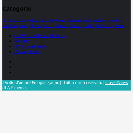
Categorie
alimentazione
biologia
Biology
Com. Stampa
Epatiti
featured
Genetica
Medicina
News
Ricerca
Salute
Science
Scienza
vaccini
Veterinaria
video
CCSVI e Sclerosi Multipla
Sitemap
Invia Comunicati
Privacy Policy
Facebook
Linkedin
X
Diritto d'autore &copia; {anno} Tutti i diritti riservati.
|
CoverNews
di AF themes.