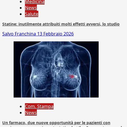
Medicina
News
Salute
Statine: inutilmente attribuiti molti effetti avversi, lo studio
Salvo Franchina
13 Febbraio 2026
Com. Stampa
News
Un farmaco, due nuove opportunità per le pazienti con