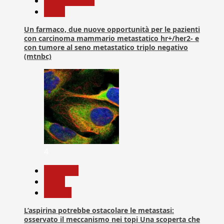
Com. Stampa
News
Un farmaco, due nuove opportunità per le pazienti
con carcinoma mammario metastatico hr+/her2- e
con tumore al seno metastatico triplo negativo
(mtnbc)
4
Medicina
News
Ricerca
L’aspirina potrebbe ostacolare le metastasi:
osservato il meccanismo nei topi Una scoperta che