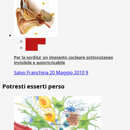
Medicina
News
Per la sordita’ un impianto cocleare sottocutaneo
invisibile e autoricricabile
Salvo Franchina
20 Maggio 2010
9
Potresti esserti perso