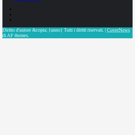
Facebook
Linkedin
X
Diritto d'autore &copia; {anno} Tutti i diritti riservati.
|
CoverNews
di AF themes.