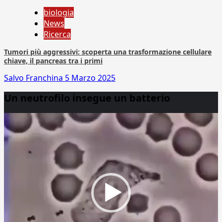
biologia
News
Ricerca
Tumori più aggressivi: scoperta una trasformazione cellulare
chiave, il pancreas tra i primi
Salvo Franchina
5 Marzo 2025
Un neutrofilo insegue un batterio
Video
Player