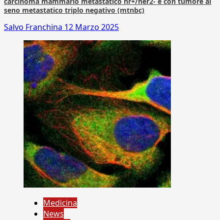
carcinoma mammario metastatico hr+/her2- e con tumore al
seno metastatico triplo negativo (mtnbc)
Salvo Franchina
12 Marzo 2025
Medicina
News