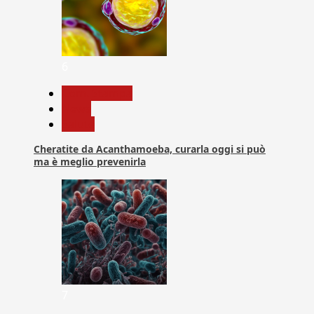
6
Com. Stampa
News
Salute
Cheratite da Acanthamoeba, curarla oggi si può
ma è meglio prevenirla
7