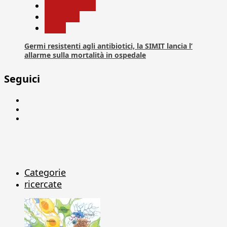
Com. Stampa
Medicina
News
Germi resistenti agli antibiotici, la SIMIT lancia l’
allarme sulla mortalità in ospedale
Seguici
Facebook
Linkedin
X
Categorie
ricercate