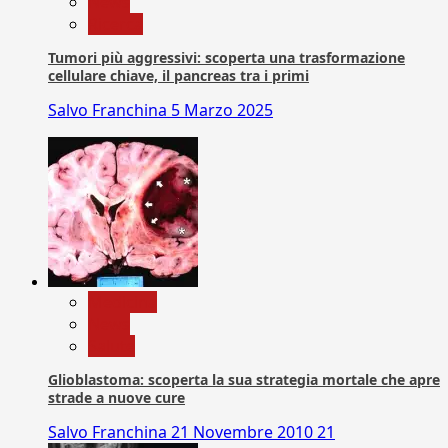
News
Ricerca
Tumori più aggressivi: scoperta una trasformazione
cellulare chiave, il pancreas tra i primi
Salvo Franchina
5 Marzo 2025
Medicina
News
Salute
Glioblastoma: scoperta la sua strategia mortale che apre
strade a nuove cure
Salvo Franchina
21 Novembre 2010
21