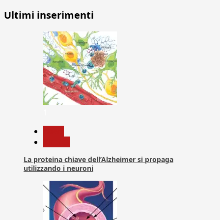
Ultimi inserimenti
1
News
Ricerca
La proteina chiave dell’Alzheimer si propaga
utilizzando i neuroni