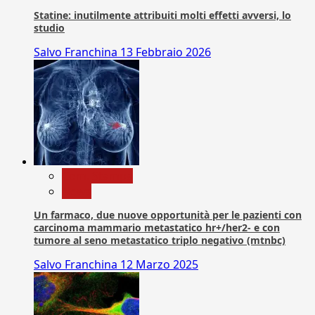
Statine: inutilmente attribuiti molti effetti avversi, lo
studio
Salvo Franchina
13 Febbraio 2026
Com. Stampa
News
Un farmaco, due nuove opportunità per le pazienti con
carcinoma mammario metastatico hr+/her2- e con
tumore al seno metastatico triplo negativo (mtnbc)
Salvo Franchina
12 Marzo 2025