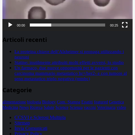
00:00
00:25
Articoli recenti
La proteina chiave dell’Alzheimer si propaga utilizzando i
neuroni
Statine: inutilmente attribuiti molti effetti avversi, lo studio
Un farmaco, due nuove opportunità per le pazienti con
carcinoma mammario metastatico hr+/her2- e con tumore al
seno metastatico triplo negativo (mtnbc)
Categorie
alimentazione
biologia
Biology
Com. Stampa
Epatiti
featured
Genetica
Medicina
News
Ricerca
Salute
Science
Scienza
vaccini
Veterinaria
video
CCSVI e Sclerosi Multipla
Sitemap
Invia Comunicati
Privacy Policy