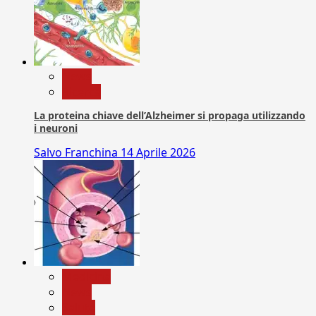
News
Ricerca
La proteina chiave dell’Alzheimer si propaga utilizzando
i neuroni
Salvo Franchina
14 Aprile 2026
Medicina
News
Salute