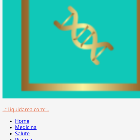
Menu
..::Liquidarea.com::..
principale
Home
Medicina
Salute
Ricerca