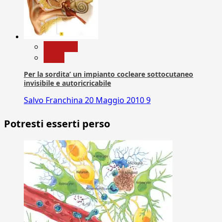
Medicina
News
Per la sordita’ un impianto cocleare sottocutaneo
invisibile e autoricricabile
Salvo Franchina
20 Maggio 2010
9
Potresti esserti perso