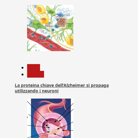
1
News
Ricerca
La proteina chiave dell’Alzheimer si propaga
utilizzando i neuroni