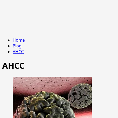
Home
Blog
AHCC
AHCC