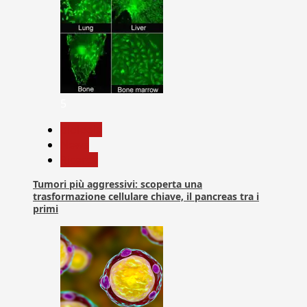
5
biologia
News
Ricerca
Tumori più aggressivi: scoperta una
trasformazione cellulare chiave, il pancreas tra i
primi