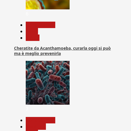
6
Com. Stampa
News
Salute
Cheratite da Acanthamoeba, curarla oggi si può
ma è meglio prevenirla
7
Com. Stampa
Medicina