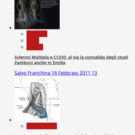
Medicina
News
Ricerca
Sclerosi Multipla e CCSVI: al via la convalida degli studi
Zamboni anche in Emilia
Salvo Franchina
16 Febbraio 2011
13
Com. Stampa