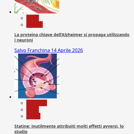
News
Ricerca
La proteina chiave dell’Alzheimer si propaga utilizzando
i neuroni
Salvo Franchina
14 Aprile 2026
Medicina
News
Salute
Statine: inutilmente attribuiti molti effetti avversi, lo
studio