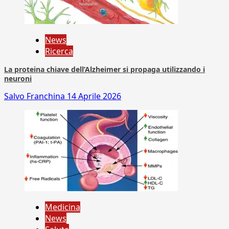
News
Ricerca
La proteina chiave dell’Alzheimer si propaga utilizzando i
neuroni
Salvo Franchina
14 Aprile 2026
Medicina
News