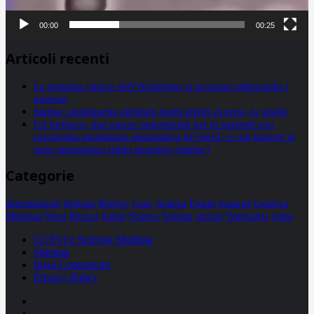
00:00
00:25
Articoli recenti
La proteina chiave dell’Alzheimer si propaga utilizzando i
neuroni
Statine: inutilmente attribuiti molti effetti avversi, lo studio
Un farmaco, due nuove opportunità per le pazienti con
carcinoma mammario metastatico hr+/her2- e con tumore al
seno metastatico triplo negativo (mtnbc)
Categorie
alimentazione
biologia
Biology
Com. Stampa
Epatiti
featured
Genetica
Medicina
News
Ricerca
Salute
Science
Scienza
vaccini
Veterinaria
video
CCSVI e Sclerosi Multipla
Sitemap
Invia Comunicati
Privacy Policy
Facebook
Linkedin