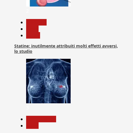
2
Medicina
News
Salute
Statine: inutilmente attribuiti molti effetti avversi,
lo studio
3
Com. Stampa
News