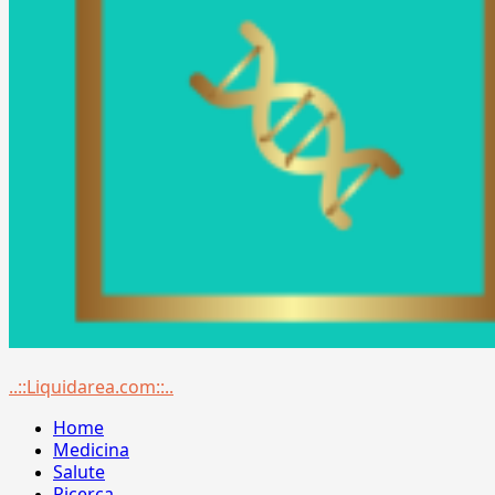
Menu
..::Liquidarea.com::..
principale
Home
Medicina
Salute
Ricerca