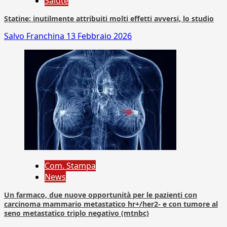
Salute
Statine: inutilmente attribuiti molti effetti avversi, lo studio
Salvo Franchina
13 Febbraio 2026
Com. Stampa
News
Un farmaco, due nuove opportunità per le pazienti con
carcinoma mammario metastatico hr+/her2- e con tumore al
seno metastatico triplo negativo (mtnbc)