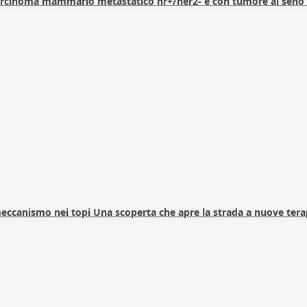
arcinoma mammario metastatico hr+/her2- e con tumore al seno 
 meccanismo nei topi Una scoperta che apre la strada a nuove tera