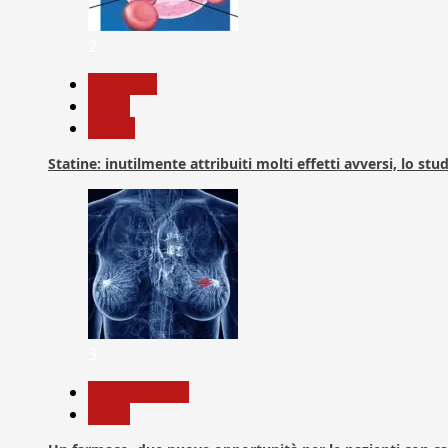
2
Medicina
News
Salute
Statine: inutilmente attribuiti molti effetti avversi, lo stu
3
Com. Stampa
News