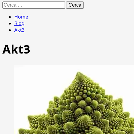
Ricerca
per:
Home
Blog
Akt3
Akt3