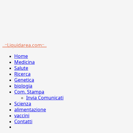
Menu
..::Liquidarea.com::..
principale
Home
Medicina
Salute
Ricerca
Genetica
biologia
Com. Stampa
Invia Comunicati
Scienza
alimentazione
vaccini
Contatti