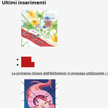
Ultimi inserimenti
1
News
Ricerca
La proteina chiave dell’Alzheimer si propaga utilizzando i