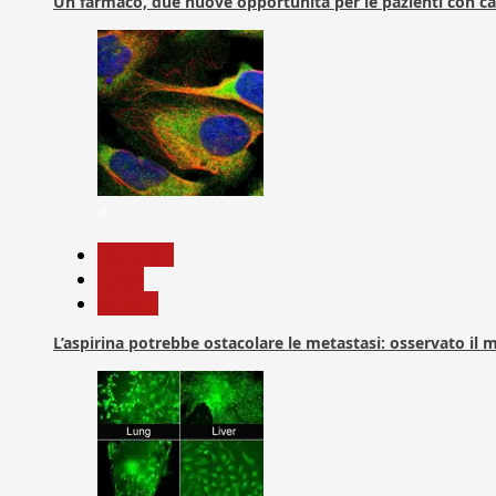
Un farmaco, due nuove opportunità per le pazienti con c
4
Medicina
News
Ricerca
L’aspirina potrebbe ostacolare le metastasi: osservato il