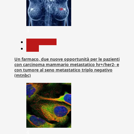
3
Com. Stampa
News
Un farmaco, due nuove opportunità per le pazienti
con carcinoma mammario metastatico hr+/her2- e
con tumore al seno metastatico triplo negativo
(mtnbc)
4