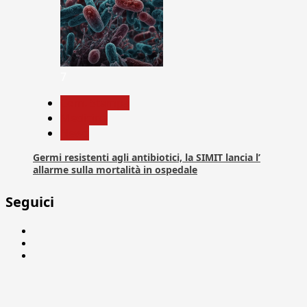
7
Com. Stampa
Medicina
News
Germi resistenti agli antibiotici, la SIMIT lancia l’
allarme sulla mortalità in ospedale
Seguici
Facebook
Linkedin
X