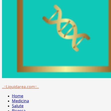
Menu
..::Liquidarea.com::..
principale
Home
Medicina
Salute
Ricerca