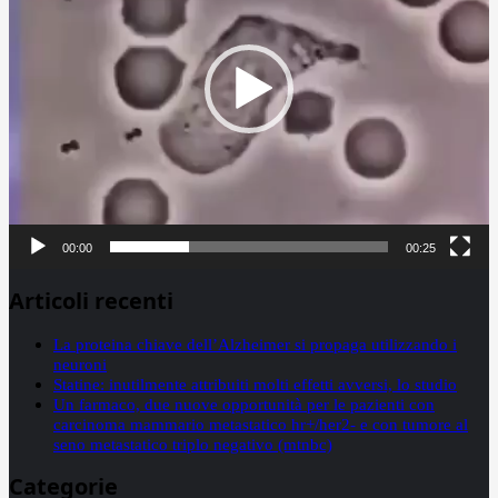
00:00
00:25
Articoli recenti
La proteina chiave dell’Alzheimer si propaga utilizzando i
neuroni
Statine: inutilmente attribuiti molti effetti avversi, lo studio
Un farmaco, due nuove opportunità per le pazienti con
carcinoma mammario metastatico hr+/her2- e con tumore al
seno metastatico triplo negativo (mtnbc)
Categorie