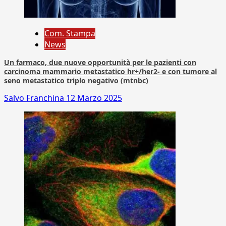
Com. Stampa
News
Un farmaco, due nuove opportunità per le pazienti con
carcinoma mammario metastatico hr+/her2- e con tumore al
seno metastatico triplo negativo (mtnbc)
Salvo Franchina
12 Marzo 2025