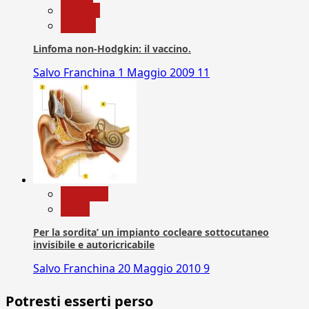
Scienza
vaccini
Linfoma non-Hodgkin: il vaccino.
Salvo Franchina
1 Maggio 2009
11
Medicina
News
Per la sordita’ un impianto cocleare sottocutaneo
invisibile e autoricricabile
Salvo Franchina
20 Maggio 2010
9
Potresti esserti perso