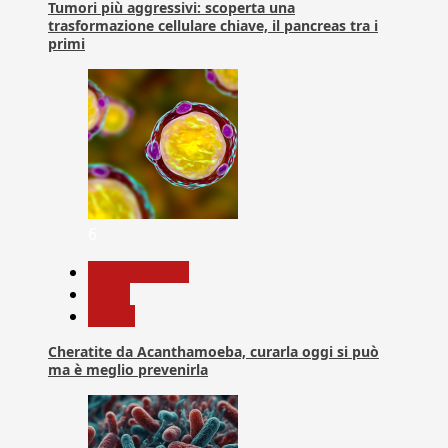
Tumori più aggressivi: scoperta una
trasformazione cellulare chiave, il pancreas tra i
primi
6
Com. Stampa
News
Salute
Cheratite da Acanthamoeba, curarla oggi si può
ma è meglio prevenirla