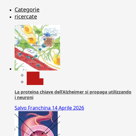
Categorie
ricercate
News
Ricerca
La proteina chiave dell’Alzheimer si propaga utilizzando
i neuroni
Salvo Franchina
14 Aprile 2026