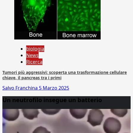
biologia
News
Ricerca
Tumori più aggressivi: scoperta una trasformazione cellulare
chiave, il pancreas tra i primi
Salvo Franchina
5 Marzo 2025
Un neutrofilo insegue un batterio
Video
Player