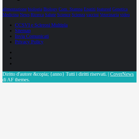
alimentazione
biologia
Biology
Com. Stampa
Epatiti
featured
Genetica
Medicina
News
Ricerca
Salute
Science
Scienza
vaccini
Veterinaria
video
CCSVI e Sclerosi Multipla
Sitemap
Invia Comunicati
Privacy Policy
Facebook
Linkedin
X
Diritto d'autore &copia; {anno} Tutti i diritti riservati.
|
CoverNews
di AF themes.