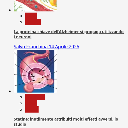
News
Ricerca
La proteina chiave dell’Alzheimer si propaga utilizzando
i neuroni
Salvo Franchina
14 Aprile 2026
Medicina
News
Salute
Statine: inutilmente attribuiti molti effetti avversi, lo
studio