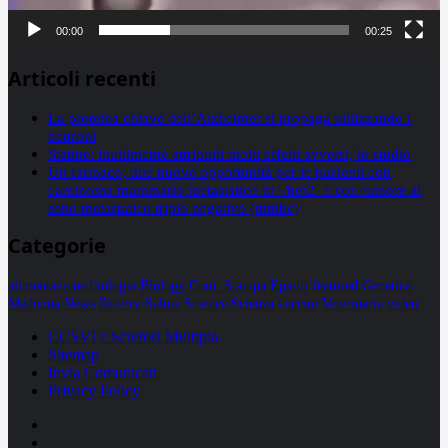
00:00
00:25
Articoli recenti
La proteina chiave dell’Alzheimer si propaga utilizzando i
neuroni
Statine: inutilmente attribuiti molti effetti avversi, lo studio
Un farmaco, due nuove opportunità per le pazienti con
carcinoma mammario metastatico hr+/her2- e con tumore al
seno metastatico triplo negativo (mtnbc)
Categorie
alimentazione
biologia
Biology
Com. Stampa
Epatiti
featured
Genetica
Medicina
News
Ricerca
Salute
Science
Scienza
vaccini
Veterinaria
video
CCSVI e Sclerosi Multipla
Sitemap
Invia Comunicati
Privacy Policy
Facebook
Linkedin