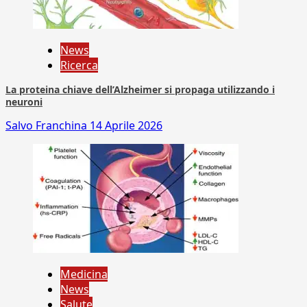
News
Ricerca
La proteina chiave dell’Alzheimer si propaga utilizzando i
neuroni
Salvo Franchina
14 Aprile 2026
Medicina
News
Salute