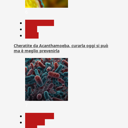
6
Com. Stampa
News
Salute
Cheratite da Acanthamoeba, curarla oggi si può
ma è meglio prevenirla
7
Com. Stampa
Medicina