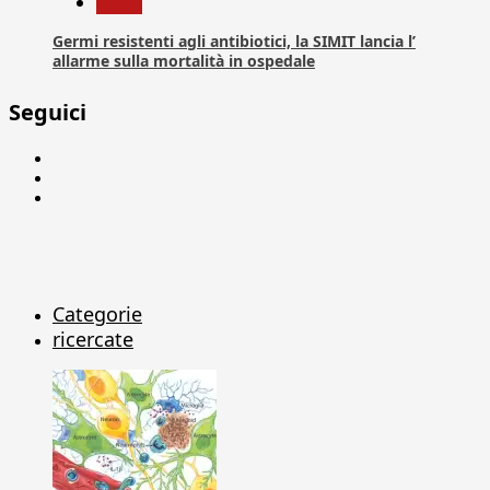
News
Germi resistenti agli antibiotici, la SIMIT lancia l’
allarme sulla mortalità in ospedale
Seguici
Facebook
Linkedin
X
Categorie
ricercate