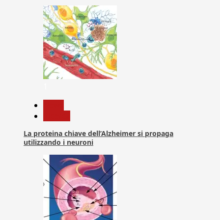
1
News
Ricerca
La proteina chiave dell’Alzheimer si propaga
utilizzando i neuroni