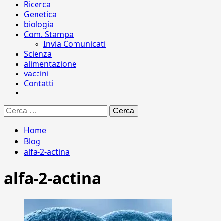
Ricerca
Genetica
biologia
Com. Stampa
Invia Comunicati
Scienza
alimentazione
vaccini
Contatti
Ricerca
per:
Home
Blog
alfa-2-actina
alfa-2-actina