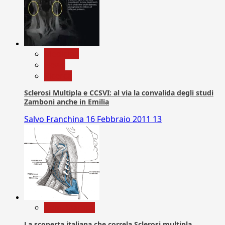
Medicina
News
Ricerca
Sclerosi Multipla e CCSVI: al via la convalida degli studi
Zamboni anche in Emilia
Salvo Franchina
16 Febbraio 2011
13
Com. Stampa
La scoperta italiana che correla Sclerosi multipla