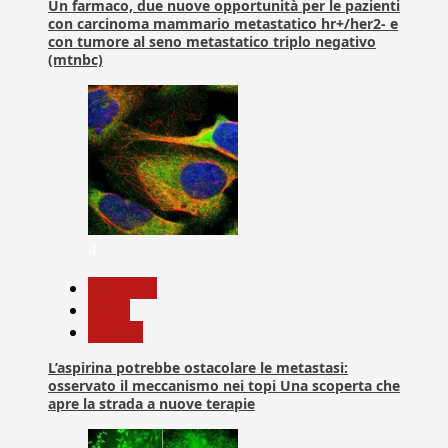
Un farmaco, due nuove opportunità per le pazienti
con carcinoma mammario metastatico hr+/her2- e
con tumore al seno metastatico triplo negativo
(mtnbc)
4
Medicina
News
Ricerca
L’aspirina potrebbe ostacolare le metastasi:
osservato il meccanismo nei topi Una scoperta che
apre la strada a nuove terapie