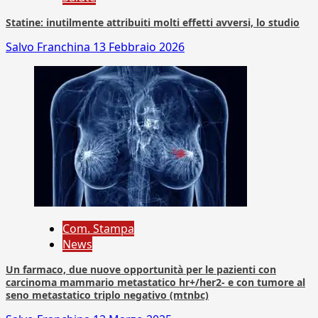
Statine: inutilmente attribuiti molti effetti avversi, lo studio
Salvo Franchina
13 Febbraio 2026
Com. Stampa
News
Un farmaco, due nuove opportunità per le pazienti con
carcinoma mammario metastatico hr+/her2- e con tumore al
seno metastatico triplo negativo (mtnbc)