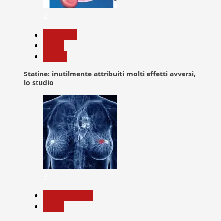
2
Medicina
News
Salute
Statine: inutilmente attribuiti molti effetti avversi,
lo studio
3
Com. Stampa
News