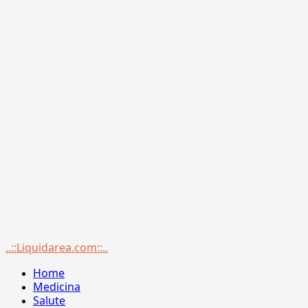
Menu
..::Liquidarea.com::..
principale
Home
Medicina
Salute