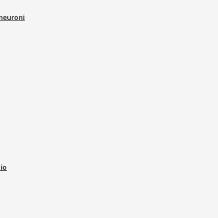
 neuroni
dio