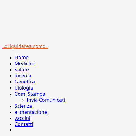
Menu
..::Liquidarea.com::..
principale
Home
Medicina
Salute
Ricerca
Genetica
biologia
Com. Stampa
Invia Comunicati
Scienza
alimentazione
vaccini
Contatti