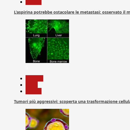
Ricerca
L’aspirina potrebbe ostacolare le metastasi: osservato il
5
biologia
News
Ricerca
Tumori più aggressivi: scoperta una trasformazione cellular