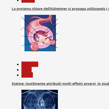
Ricerca
La proteina chiave dell’Alzheimer si propaga utilizzando i
2
Medicina
News
Salute
Statine: inutilmente attribuiti molti effetti avversi, lo stu