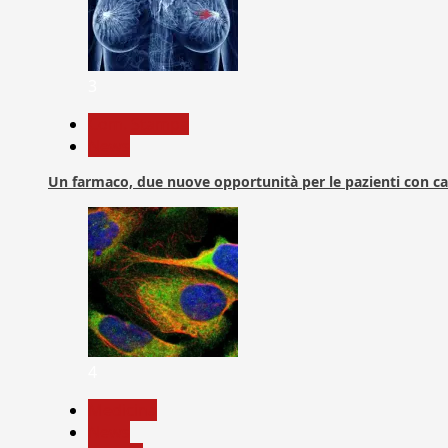
3
Com. Stampa
News
Un farmaco, due nuove opportunità per le pazienti con c
4
Medicina
News