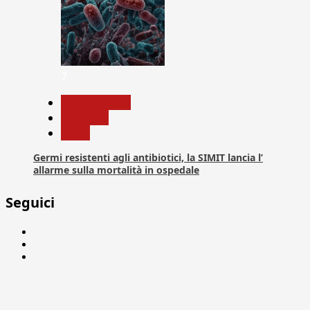
7
Com. Stampa
Medicina
News
Germi resistenti agli antibiotici, la SIMIT lancia l’
allarme sulla mortalità in ospedale
Seguici
Facebook
Linkedin
X