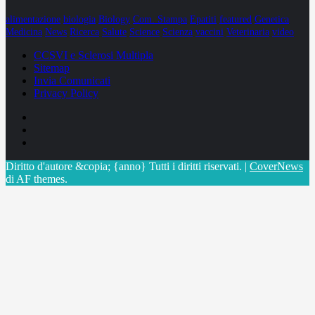
alimentazione
biologia
Biology
Com. Stampa
Epatiti
featured
Genetica
Medicina
News
Ricerca
Salute
Science
Scienza
vaccini
Veterinaria
video
CCSVI e Sclerosi Multipla
Sitemap
Invia Comunicati
Privacy Policy
Facebook
Linkedin
X
Diritto d'autore &copia; {anno} Tutti i diritti riservati.
|
CoverNews
di AF themes.