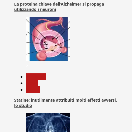
La proteina chiave dell’Alzheimer si propaga
utilizzando i neuroni
2
Medicina
News
Salute
Statine: inutilmente attribuiti molti effetti avversi,
lo studio