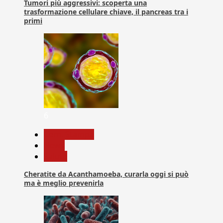
Tumori più aggressivi: scoperta una
trasformazione cellulare chiave, il pancreas tra i
primi
6
Com. Stampa
News
Salute
Cheratite da Acanthamoeba, curarla oggi si può
ma è meglio prevenirla