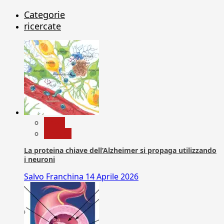
Categorie
ricercate
News
Ricerca
La proteina chiave dell’Alzheimer si propaga utilizzando
i neuroni
Salvo Franchina
14 Aprile 2026