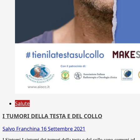
Salute
I TUMORI DELLA TESTA E DEL COLLO
Salvo Franchina
16 Settembre 2021
I Sintomi I sintomi dei tumori della testa e del collo sono comuni ad