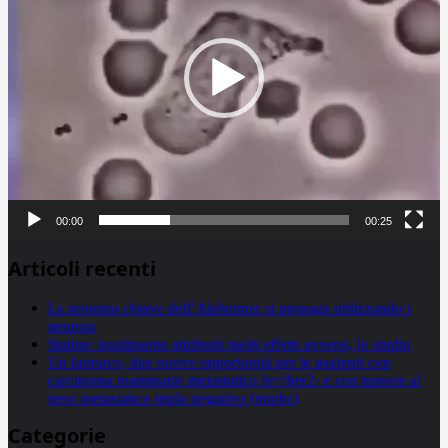
00:00
00:25
Articoli recenti
La proteina chiave dell’Alzheimer si propaga utilizzando i
neuroni
Statine: inutilmente attribuiti molti effetti avversi, lo studio
Un farmaco, due nuove opportunità per le pazienti con
carcinoma mammario metastatico hr+/her2- e con tumore al
seno metastatico triplo negativo (mtnbc)
Categorie