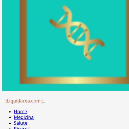
Menu
..::Liquidarea.com::..
principale
Home
Medicina
Salute
Ricerca