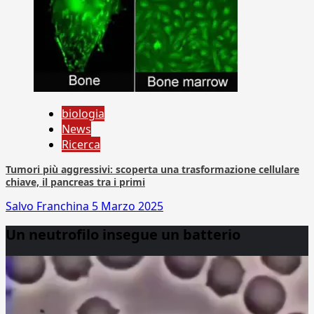
biologia
News
Ricerca
Tumori più aggressivi: scoperta una trasformazione cellulare
chiave, il pancreas tra i primi
Salvo Franchina
5 Marzo 2025
Un neutrofilo insegue un batterio
Video
Player