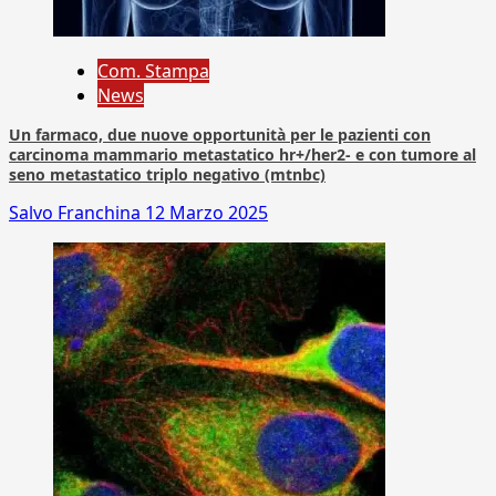
Com. Stampa
News
Un farmaco, due nuove opportunità per le pazienti con
carcinoma mammario metastatico hr+/her2- e con tumore al
seno metastatico triplo negativo (mtnbc)
Salvo Franchina
12 Marzo 2025