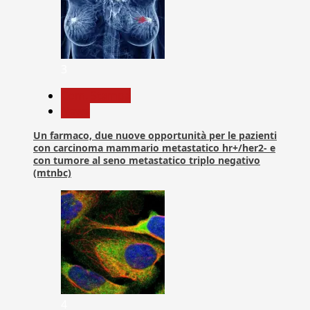
3
Com. Stampa
News
Un farmaco, due nuove opportunità per le pazienti
con carcinoma mammario metastatico hr+/her2- e
con tumore al seno metastatico triplo negativo
(mtnbc)
4