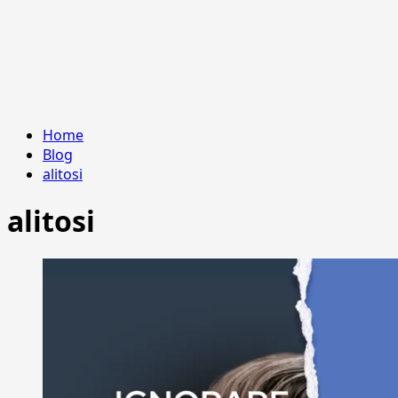
Home
Blog
alitosi
alitosi