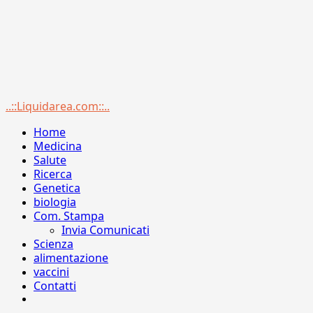
Menu
..::Liquidarea.com::..
principale
Home
Medicina
Salute
Ricerca
Genetica
biologia
Com. Stampa
Invia Comunicati
Scienza
alimentazione
vaccini
Contatti