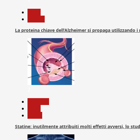
1
News
Ricerca
La proteina chiave dell’Alzheimer si propaga utilizzando i
2
Medicina
News
Salute
Statine: inutilmente attribuiti molti effetti avversi, lo stu