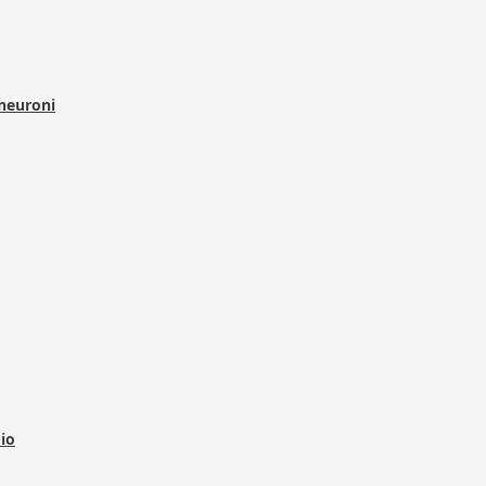
 neuroni
dio