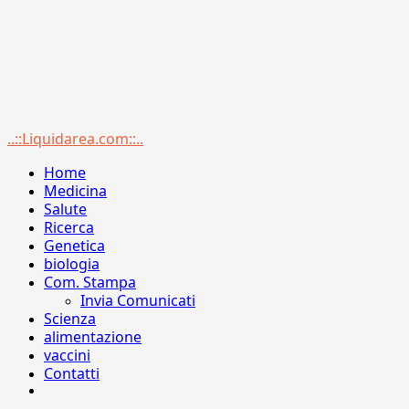
Menu
..::Liquidarea.com::..
principale
Home
Medicina
Salute
Ricerca
Genetica
biologia
Com. Stampa
Invia Comunicati
Scienza
alimentazione
vaccini
Contatti