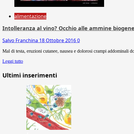
alimentazione
Intolleranza al vino? Occhio alle ammine biogen
Salvo Franchina
18 Ottobre 2016
0
Mal di testa, eruzioni cutanee, nausea e dolorosi crampi addominali do
Leggi tutto
Ultimi inserimenti