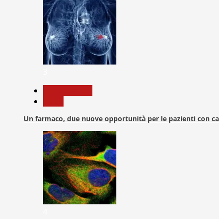
3
Com. Stampa
News
Un farmaco, due nuove opportunità per le pazienti con c
4