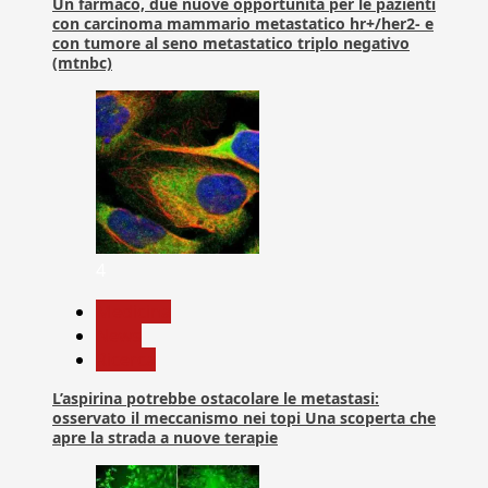
Un farmaco, due nuove opportunità per le pazienti
con carcinoma mammario metastatico hr+/her2- e
con tumore al seno metastatico triplo negativo
(mtnbc)
4
Medicina
News
Ricerca
L’aspirina potrebbe ostacolare le metastasi:
osservato il meccanismo nei topi Una scoperta che
apre la strada a nuove terapie