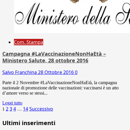
Com. Stampa
Campagna #LaVaccinazioneNonHaEtà –
Ministero Salute, 28 ottobre 2016
Salvo Franchina
28 Ottobre 2016
0
Parte il 2 Novembre #LaVaccinazioneNonHaEtà, la campagna
nazionale di promozione delle vaccinazioni: vaccinarsi è un atto
d’amore verso se stessi...
Leggi tutto
Paginazione
2
3
4
14
Successivo
1
…
degli
Ultimi inserimenti
articoli