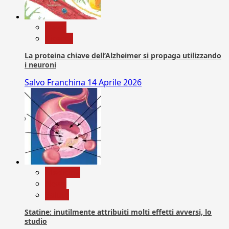
News
Ricerca
La proteina chiave dell’Alzheimer si propaga utilizzando
i neuroni
Salvo Franchina
14 Aprile 2026
Medicina
News
Salute
Statine: inutilmente attribuiti molti effetti avversi, lo
studio