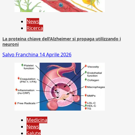
News
Ricerca
La proteina chiave dell’Alzheimer si propaga utilizzando i
neuroni
Salvo Franchina
14 Aprile 2026
Medicina
News
Salute