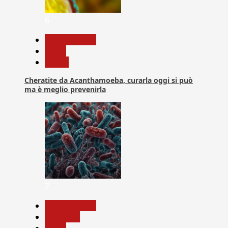
6
Com. Stampa
News
Salute
Cheratite da Acanthamoeba, curarla oggi si può
ma è meglio prevenirla
7
Com. Stampa
Medicina
News