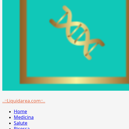
Menu
..::Liquidarea.com::..
principale
Home
Medicina
Salute
Ricerca