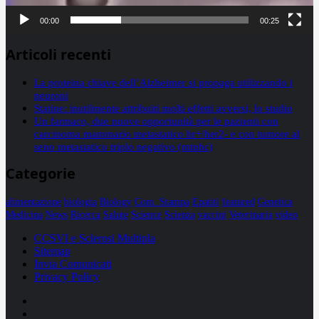
00:00
00:25
Articoli recenti
La proteina chiave dell’Alzheimer si propaga utilizzando i
neuroni
Statine: inutilmente attribuiti molti effetti avversi, lo studio
Un farmaco, due nuove opportunità per le pazienti con
carcinoma mammario metastatico hr+/her2- e con tumore al
seno metastatico triplo negativo (mtnbc)
Categorie
alimentazione
biologia
Biology
Com. Stampa
Epatiti
featured
Genetica
Medicina
News
Ricerca
Salute
Science
Scienza
vaccini
Veterinaria
video
CCSVI e Sclerosi Multipla
Sitemap
Invia Comunicati
Privacy Policy
Facebook
Linkedin