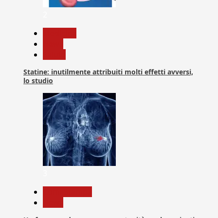
2
Medicina
News
Salute
Statine: inutilmente attribuiti molti effetti avversi,
lo studio
3
Com. Stampa
News