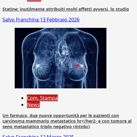
Statine: inutilmente attribuiti molti effetti avversi, lo studio
Salvo Franchina
13 Febbraio 2026
Com. Stampa
News
Un farmaco, due nuove opportunità per le pazienti con
carcinoma mammario metastatico hr+/her2- e con tumore al
seno metastatico triplo negativo (mtnbc)