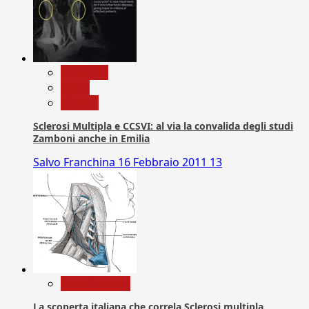
Medicina
News
Ricerca
Sclerosi Multipla e CCSVI: al via la convalida degli studi
Zamboni anche in Emilia
Salvo Franchina
16 Febbraio 2011
13
Com. Stampa
La scoperta italiana che correla Sclerosi multipla