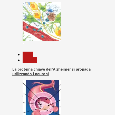
1
News
Ricerca
La proteina chiave dell’Alzheimer si propaga
utilizzando i neuroni