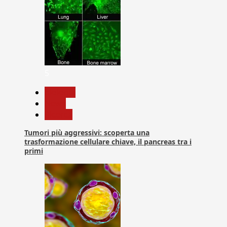
5
biologia
News
Ricerca
Tumori più aggressivi: scoperta una
trasformazione cellulare chiave, il pancreas tra i
primi