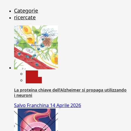
Categorie
ricercate
News
Ricerca
La proteina chiave dell’Alzheimer si propaga utilizzando
i neuroni
Salvo Franchina
14 Aprile 2026