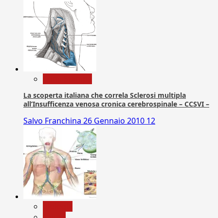
Com. Stampa
La scoperta italiana che correla Sclerosi multipla
all’Insufficenza venosa cronica cerebrospinale – CCSVI –
Salvo Franchina
26 Gennaio 2010
12
biologia
Salute