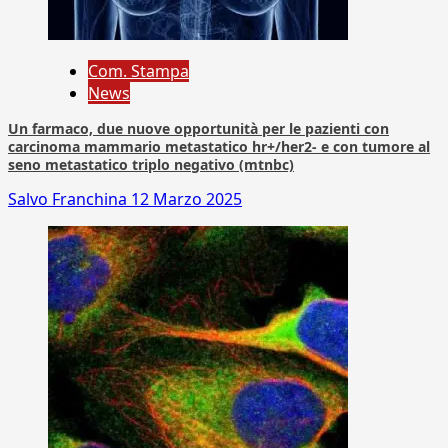
Com. Stampa
News
Un farmaco, due nuove opportunità per le pazienti con
carcinoma mammario metastatico hr+/her2- e con tumore al
seno metastatico triplo negativo (mtnbc)
Salvo Franchina
12 Marzo 2025