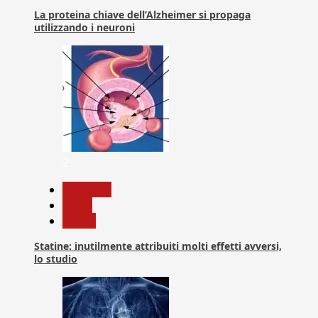
La proteina chiave dell’Alzheimer si propaga
utilizzando i neuroni
2
Medicina
News
Salute
Statine: inutilmente attribuiti molti effetti avversi,
lo studio