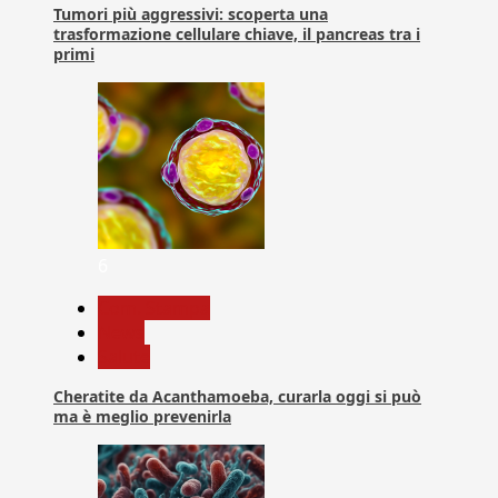
Tumori più aggressivi: scoperta una
trasformazione cellulare chiave, il pancreas tra i
primi
6
Com. Stampa
News
Salute
Cheratite da Acanthamoeba, curarla oggi si può
ma è meglio prevenirla