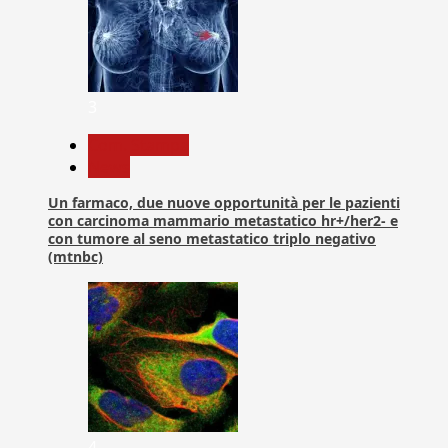
3
Com. Stampa
News
Un farmaco, due nuove opportunità per le pazienti
con carcinoma mammario metastatico hr+/her2- e
con tumore al seno metastatico triplo negativo
(mtnbc)
4