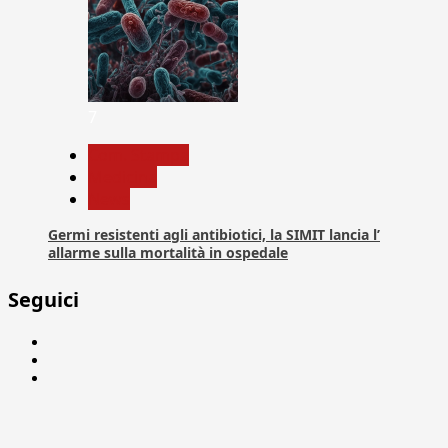
7
Com. Stampa
Medicina
News
Germi resistenti agli antibiotici, la SIMIT lancia l’
allarme sulla mortalità in ospedale
Seguici
Facebook
Linkedin
X