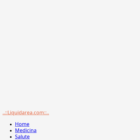
Menu
..::Liquidarea.com::..
principale
Home
Medicina
Salute