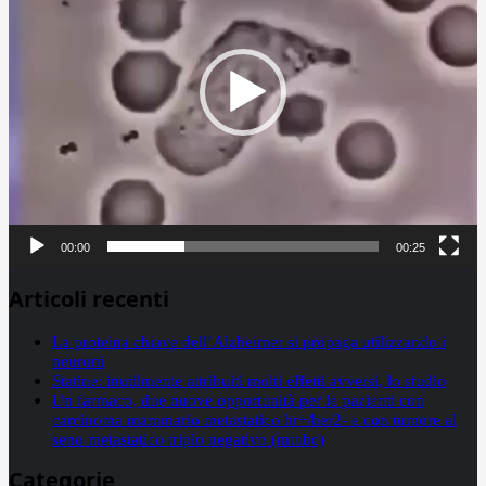
00:00
00:25
Articoli recenti
La proteina chiave dell’Alzheimer si propaga utilizzando i
neuroni
Statine: inutilmente attribuiti molti effetti avversi, lo studio
Un farmaco, due nuove opportunità per le pazienti con
carcinoma mammario metastatico hr+/her2- e con tumore al
seno metastatico triplo negativo (mtnbc)
Categorie