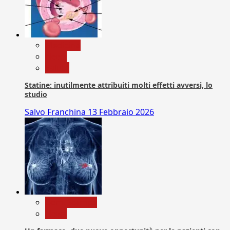
Medicina
News
Salute
Statine: inutilmente attribuiti molti effetti avversi, lo
studio
Salvo Franchina
13 Febbraio 2026
Com. Stampa
News