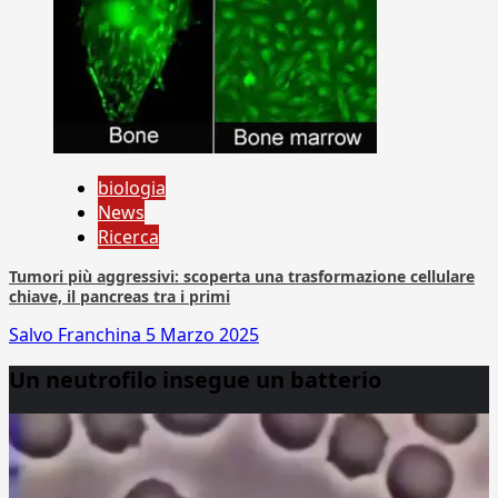
biologia
News
Ricerca
Tumori più aggressivi: scoperta una trasformazione cellulare
chiave, il pancreas tra i primi
Salvo Franchina
5 Marzo 2025
Un neutrofilo insegue un batterio
Video
Player