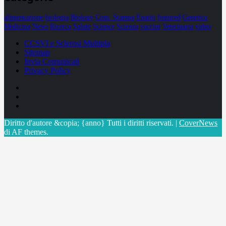
alimentazione
biologia
Biology
Com. Stampa
Epatiti
featured
Genetica
Medicina
News
Ricerca
Salute
Science
Scienza
vaccini
Veterinaria
video
CCSVI e Sclerosi Multipla
Sitemap
Invia Comunicati
Privacy Policy
Facebook
Linkedin
X
Diritto d'autore &copia; {anno} Tutti i diritti riservati.
|
CoverNews
di AF themes.