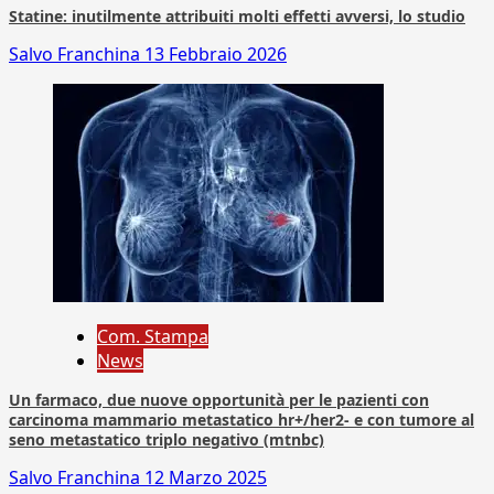
Statine: inutilmente attribuiti molti effetti avversi, lo studio
Salvo Franchina
13 Febbraio 2026
Com. Stampa
News
Un farmaco, due nuove opportunità per le pazienti con
carcinoma mammario metastatico hr+/her2- e con tumore al
seno metastatico triplo negativo (mtnbc)
Salvo Franchina
12 Marzo 2025