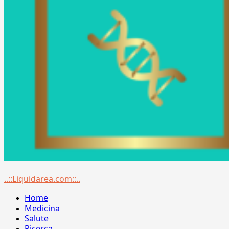
Menu
..::Liquidarea.com::..
principale
Home
Medicina
Salute
Ricerca