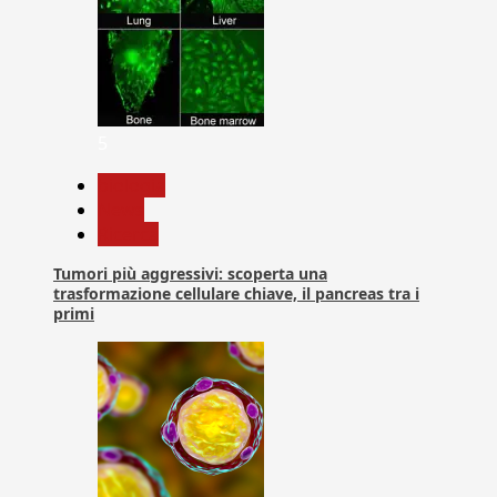
5
biologia
News
Ricerca
Tumori più aggressivi: scoperta una
trasformazione cellulare chiave, il pancreas tra i
primi