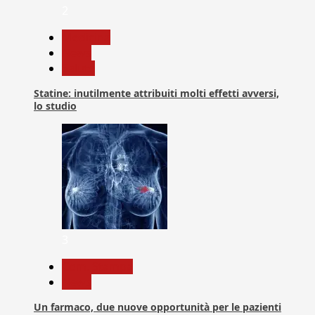
2
Medicina
News
Salute
Statine: inutilmente attribuiti molti effetti avversi,
lo studio
3
Com. Stampa
News
Un farmaco, due nuove opportunità per le pazienti