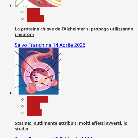
News
Ricerca
La proteina chiave dell’Alzheimer si propaga utilizzando
i neuroni
Salvo Franchina
14 Aprile 2026
Medicina
News
Salute
Statine: inutilmente attribuiti molti effetti avversi, lo
studio