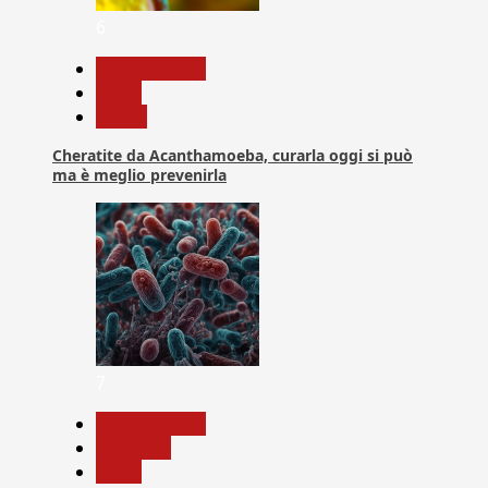
6
Com. Stampa
News
Salute
Cheratite da Acanthamoeba, curarla oggi si può
ma è meglio prevenirla
7
Com. Stampa
Medicina
News