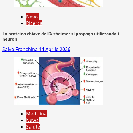
News
Ricerca
La proteina chiave dell’Alzheimer si propaga utilizzando i
neuroni
Salvo Franchina
14 Aprile 2026
Medicina
News
Salute