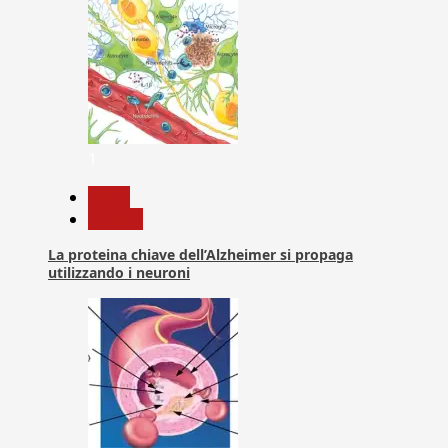
1
News
Ricerca
La proteina chiave dell’Alzheimer si propaga
utilizzando i neuroni