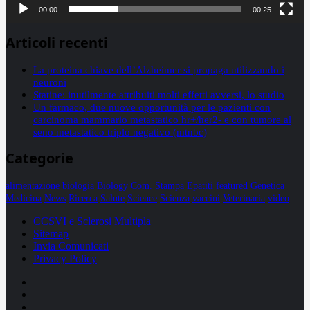
00:00
00:25
Articoli recenti
La proteina chiave dell’Alzheimer si propaga utilizzando i
neuroni
Statine: inutilmente attribuiti molti effetti avversi, lo studio
Un farmaco, due nuove opportunità per le pazienti con
carcinoma mammario metastatico hr+/her2- e con tumore al
seno metastatico triplo negativo (mtnbc)
Categorie
alimentazione
biologia
Biology
Com. Stampa
Epatiti
featured
Genetica
Medicina
News
Ricerca
Salute
Science
Scienza
vaccini
Veterinaria
video
CCSVI e Sclerosi Multipla
Sitemap
Invia Comunicati
Privacy Policy
Facebook
Linkedin
X