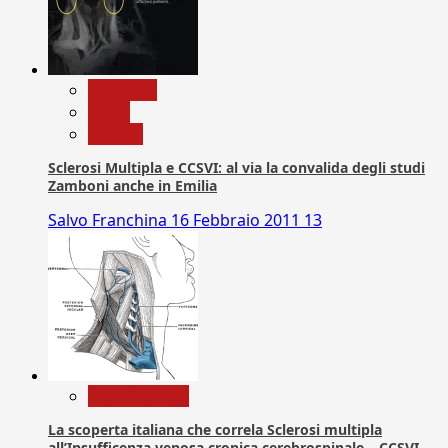
Medicina
News
Ricerca
Sclerosi Multipla e CCSVI: al via la convalida degli studi
Zamboni anche in Emilia
Salvo Franchina
16 Febbraio 2011
13
Com. Stampa
La scoperta italiana che correla Sclerosi multipla
all’Insufficenza venosa cronica cerebrospinale – CCSVI –