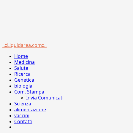
Menu
..::Liquidarea.com::..
principale
Home
Medicina
Salute
Ricerca
Genetica
biologia
Com. Stampa
Invia Comunicati
Scienza
alimentazione
vaccini
Contatti