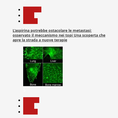
Medicina
News
Ricerca
L’aspirina potrebbe ostacolare le metastasi:
osservato il meccanismo nei topi Una scoperta che
apre la strada a nuove terapie
5
biologia
News
Ricerca