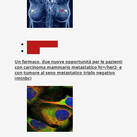
3
Com. Stampa
News
Un farmaco, due nuove opportunità per le pazienti
con carcinoma mammario metastatico hr+/her2- e
con tumore al seno metastatico triplo negativo
(mtnbc)
4