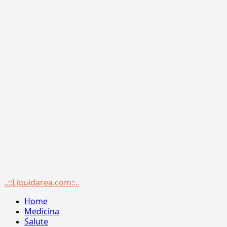
Menu
..::Liquidarea.com::..
principale
Home
Medicina
Salute