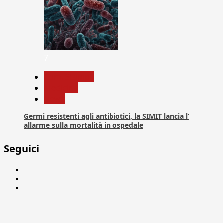
7
Com. Stampa
Medicina
News
Germi resistenti agli antibiotici, la SIMIT lancia l’
allarme sulla mortalità in ospedale
Seguici
Facebook
Linkedin
X