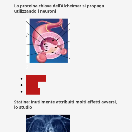
La proteina chiave dell’Alzheimer si propaga
utilizzando i neuroni
2
Medicina
News
Salute
Statine: inutilmente attribuiti molti effetti avversi,
lo studio