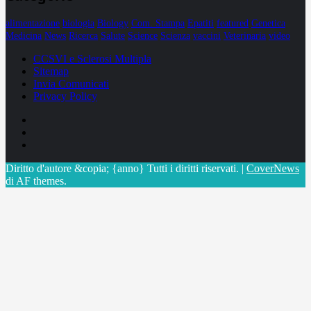
alimentazione
biologia
Biology
Com. Stampa
Epatiti
featured
Genetica
Medicina
News
Ricerca
Salute
Science
Scienza
vaccini
Veterinaria
video
CCSVI e Sclerosi Multipla
Sitemap
Invia Comunicati
Privacy Policy
Facebook
Linkedin
X
Diritto d'autore &copia; {anno} Tutti i diritti riservati.
|
CoverNews
di AF themes.