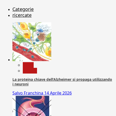
Categorie
ricercate
News
Ricerca
La proteina chiave dell’Alzheimer si propaga utilizzando
i neuroni
Salvo Franchina
14 Aprile 2026