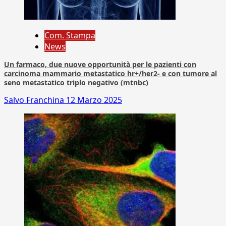
Com. Stampa
News
Un farmaco, due nuove opportunità per le pazienti con
carcinoma mammario metastatico hr+/her2- e con tumore al
seno metastatico triplo negativo (mtnbc)
Salvo Franchina
12 Marzo 2025