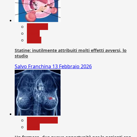
Medicina
News
Salute
Statine: inutilmente attribuiti molti effetti avversi, lo
studio
Salvo Franchina
13 Febbraio 2026
Com. Stampa
News