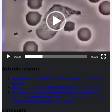
00:00
00:25
Articoli recenti
La proteina chiave dell’Alzheimer si propaga utilizzando i
neuroni
Statine: inutilmente attribuiti molti effetti avversi, lo studio
Un farmaco, due nuove opportunità per le pazienti con
carcinoma mammario metastatico hr+/her2- e con tumore al
seno metastatico triplo negativo (mtnbc)
Categorie