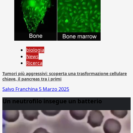
biologia
News
Ricerca
Tumori più aggressivi: scoperta una trasformazione cellulare
chiave, il pancreas tra i primi
Salvo Franchina
5 Marzo 2025
Un neutrofilo insegue un batterio
Video
Player