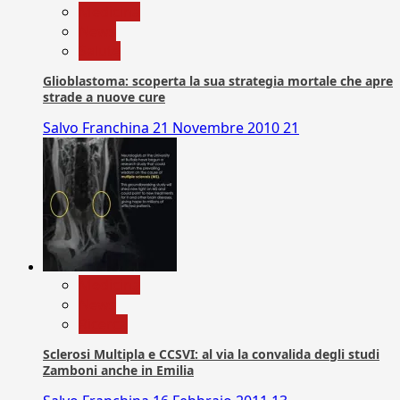
Medicina
News
Salute
Glioblastoma: scoperta la sua strategia mortale che apre
strade a nuove cure
Salvo Franchina
21 Novembre 2010
21
Medicina
News
Ricerca
Sclerosi Multipla e CCSVI: al via la convalida degli studi
Zamboni anche in Emilia