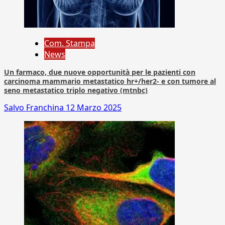
Com. Stampa
News
Un farmaco, due nuove opportunità per le pazienti con
carcinoma mammario metastatico hr+/her2- e con tumore al
seno metastatico triplo negativo (mtnbc)
Salvo Franchina
12 Marzo 2025