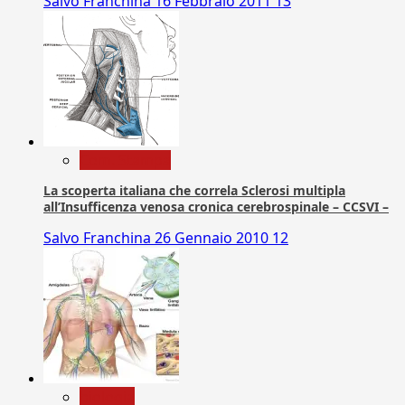
Salvo Franchina
16 Febbraio 2011
13
Com. Stampa
La scoperta italiana che correla Sclerosi multipla
all’Insufficenza venosa cronica cerebrospinale – CCSVI –
Salvo Franchina
26 Gennaio 2010
12
biologia