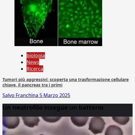
biologia
News
Ricerca
Tumori più aggressivi: scoperta una trasformazione cellulare
chiave, il pancreas tra i primi
Salvo Franchina
5 Marzo 2025
Un neutrofilo insegue un batterio
Video
Player