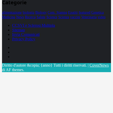
Categorie
alimentazione
biologia
Biology
Com. Stampa
Epatiti
featured
Genetica
Medicina
News
Ricerca
Salute
Science
Scienza
vaccini
Veterinaria
video
CCSVI e Sclerosi Multipla
Sitemap
Invia Comunicati
Privacy Policy
Facebook
Linkedin
X
Diritto d'autore &copia; {anno} Tutti i diritti riservati.
|
CoverNews
di AF themes.