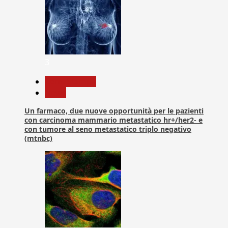
3
Com. Stampa
News
Un farmaco, due nuove opportunità per le pazienti
con carcinoma mammario metastatico hr+/her2- e
con tumore al seno metastatico triplo negativo
(mtnbc)