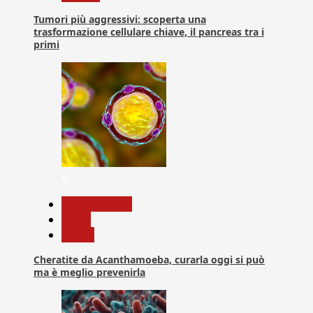
Tumori più aggressivi: scoperta una
trasformazione cellulare chiave, il pancreas tra i
primi
6
Com. Stampa
News
Salute
Cheratite da Acanthamoeba, curarla oggi si può
ma è meglio prevenirla