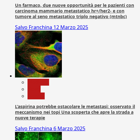
Un farmaco, due nuove opportunità per le pazienti con
carcinoma mammario metastatico hr+/her2- e con
tumore al seno metastatico triplo negativo (mtnbc)
Salvo Franchina
12 Marzo 2025
Medicina
News
Ricerca
L’aspirina potrebbe ostacolare le metastasi: osservato il
meccanismo nei topi Una scoperta che apre la strada a
nuove terapie
Salvo Franchina
6 Marzo 2025