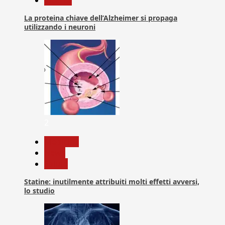
La proteina chiave dell’Alzheimer si propaga
utilizzando i neuroni
2
Medicina
News
Salute
Statine: inutilmente attribuiti molti effetti avversi,
lo studio