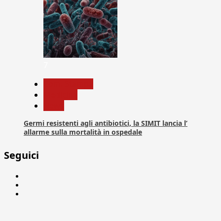
7
Com. Stampa
Medicina
News
Germi resistenti agli antibiotici, la SIMIT lancia l’
allarme sulla mortalità in ospedale
Seguici
Facebook
Linkedin
X