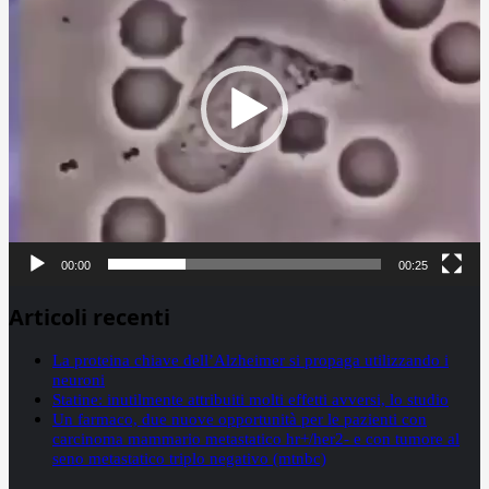
00:00
00:25
Articoli recenti
La proteina chiave dell’Alzheimer si propaga utilizzando i
neuroni
Statine: inutilmente attribuiti molti effetti avversi, lo studio
Un farmaco, due nuove opportunità per le pazienti con
carcinoma mammario metastatico hr+/her2- e con tumore al
seno metastatico triplo negativo (mtnbc)