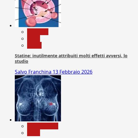
Medicina
News
Salute
Statine: inutilmente attribuiti molti effetti avversi, lo
studio
Salvo Franchina
13 Febbraio 2026
Com. Stampa
News