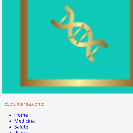
Menu
..::Liquidarea.com::..
principale
Home
Medicina
Salute
Ricerca