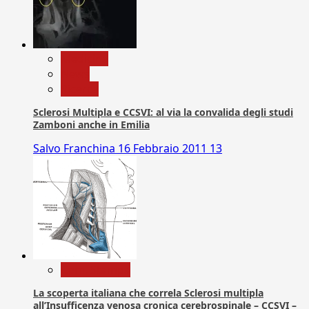
Medicina
News
Ricerca
Sclerosi Multipla e CCSVI: al via la convalida degli studi
Zamboni anche in Emilia
Salvo Franchina
16 Febbraio 2011
13
Com. Stampa
La scoperta italiana che correla Sclerosi multipla
all’Insufficenza venosa cronica cerebrospinale – CCSVI –