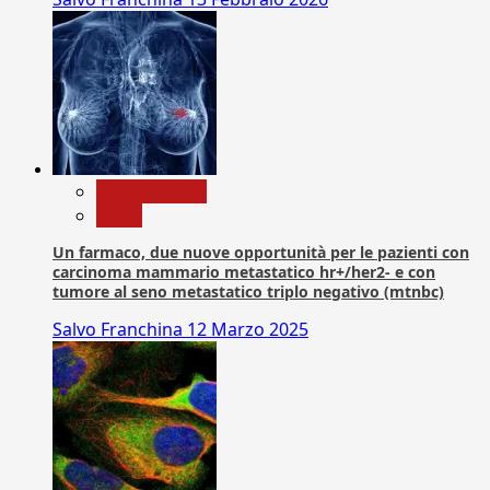
Com. Stampa
News
Un farmaco, due nuove opportunità per le pazienti con
carcinoma mammario metastatico hr+/her2- e con
tumore al seno metastatico triplo negativo (mtnbc)
Salvo Franchina
12 Marzo 2025