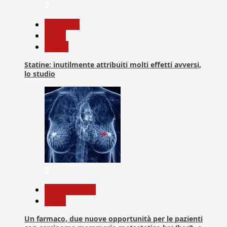
2
Medicina
News
Salute
Statine: inutilmente attribuiti molti effetti avversi,
lo studio
3
Com. Stampa
News
Un farmaco, due nuove opportunità per le pazienti