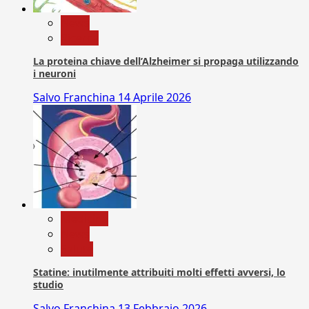
News
Ricerca
La proteina chiave dell’Alzheimer si propaga utilizzando
i neuroni
Salvo Franchina
14 Aprile 2026
Medicina
News
Salute
Statine: inutilmente attribuiti molti effetti avversi, lo
studio
Salvo Franchina
13 Febbraio 2026