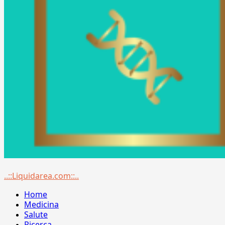
Menu
..::Liquidarea.com::..
principale
Home
Medicina
Salute
Ricerca