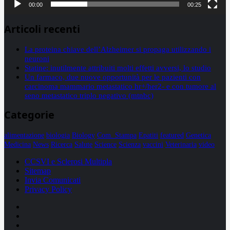
00:00
00:25
Articoli recenti
La proteina chiave dell’Alzheimer si propaga utilizzando i
neuroni
Statine: inutilmente attribuiti molti effetti avversi, lo studio
Un farmaco, due nuove opportunità per le pazienti con
carcinoma mammario metastatico hr+/her2- e con tumore al
seno metastatico triplo negativo (mtnbc)
Categorie
alimentazione
biologia
Biology
Com. Stampa
Epatiti
featured
Genetica
Medicina
News
Ricerca
Salute
Science
Scienza
vaccini
Veterinaria
video
CCSVI e Sclerosi Multipla
Sitemap
Invia Comunicati
Privacy Policy
Facebook
Linkedin
X