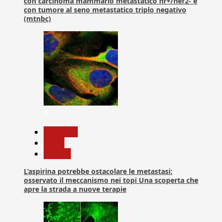
con carcinoma mammario metastatico hr+/her2- e
con tumore al seno metastatico triplo negativo
(mtnbc)
4
Medicina
News
Ricerca
L’aspirina potrebbe ostacolare le metastasi:
osservato il meccanismo nei topi Una scoperta che
apre la strada a nuove terapie