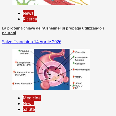
News
Ricerca
La proteina chiave dell’Alzheimer si propaga utilizzando i
neuroni
Salvo Franchina
14 Aprile 2026
Medicina
News
Salute