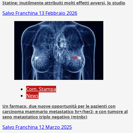
Statine: inutilmente attribuiti molti effetti avversi, lo studio
Salvo Franchina
13 Febbraio 2026
Com. Stampa
News
Un farmaco, due nuove opportunità per le pazienti con
carcinoma mammario metastatico hr+/her2- e con tumore al
seno metastatico triplo negativo (mtnbc)
Salvo Franchina
12 Marzo 2025