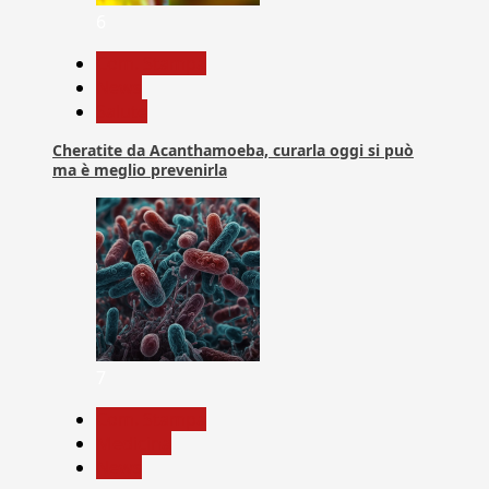
6
Com. Stampa
News
Salute
Cheratite da Acanthamoeba, curarla oggi si può
ma è meglio prevenirla
7
Com. Stampa
Medicina
News