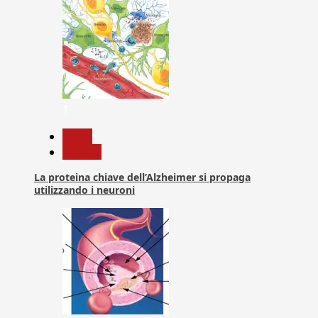
1
News
Ricerca
La proteina chiave dell’Alzheimer si propaga
utilizzando i neuroni