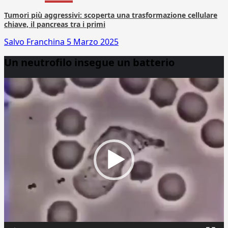
Tumori più aggressivi: scoperta una trasformazione cellulare
chiave, il pancreas tra i primi
Salvo Franchina
5 Marzo 2025
Un neutrofilo insegue un batterio
Video
Player