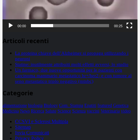
00:00
00:25
Articoli recenti
La proteina chiave dell’Alzheimer si propaga utilizzando i
neuroni
Statine: inutilmente attribuiti molti effetti avversi, lo studio
Un farmaco, due nuove opportunità per le pazienti con
carcinoma mammario metastatico hr+/her2- e con tumore al
seno metastatico triplo negativo (mtnbc)
Categorie
alimentazione
biologia
Biology
Com. Stampa
Epatiti
featured
Genetica
Medicina
News
Ricerca
Salute
Science
Scienza
vaccini
Veterinaria
video
CCSVI e Sclerosi Multipla
Sitemap
Invia Comunicati
Privacy Policy