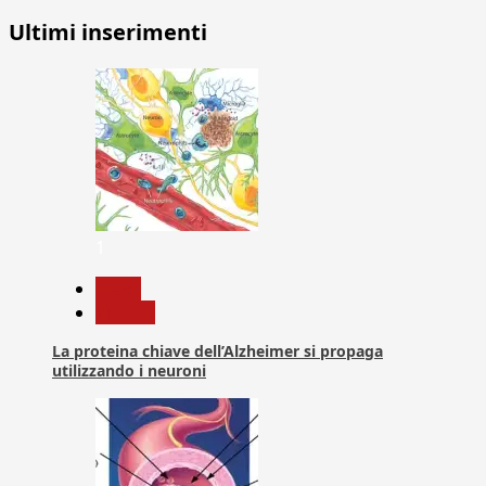
Ultimi inserimenti
1
News
Ricerca
La proteina chiave dell’Alzheimer si propaga
utilizzando i neuroni