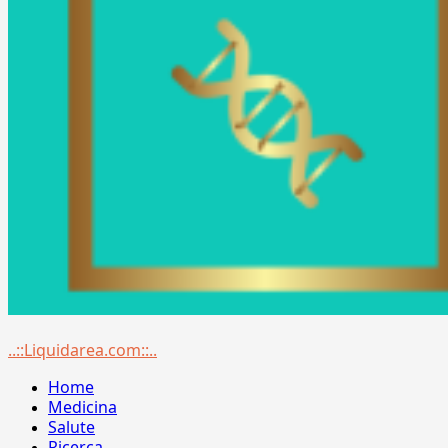
Menu
..::Liquidarea.com::..
principale
Home
Medicina
Salute
Ricerca