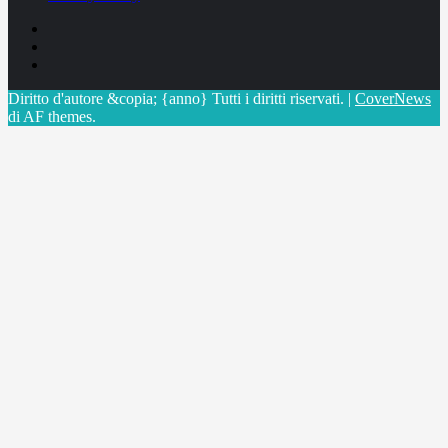
Facebook
Linkedin
X
Diritto d'autore &copia; {anno} Tutti i diritti riservati.
|
CoverNews
di AF themes.