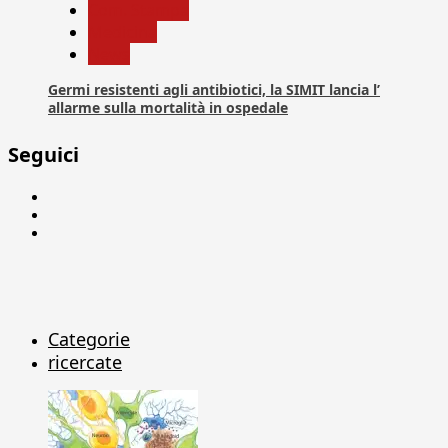
Com. Stampa
Medicina
News
Germi resistenti agli antibiotici, la SIMIT lancia l’
allarme sulla mortalità in ospedale
Seguici
Facebook
Linkedin
X
Categorie
ricercate