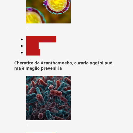
6
Com. Stampa
News
Salute
Cheratite da Acanthamoeba, curarla oggi si può
ma è meglio prevenirla
7