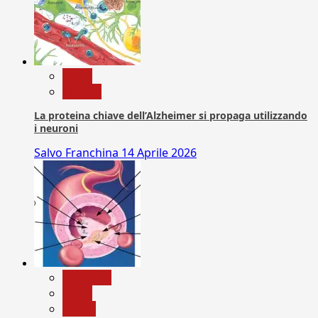
News
Ricerca
La proteina chiave dell’Alzheimer si propaga utilizzando
i neuroni
Salvo Franchina
14 Aprile 2026
Medicina
News
Salute