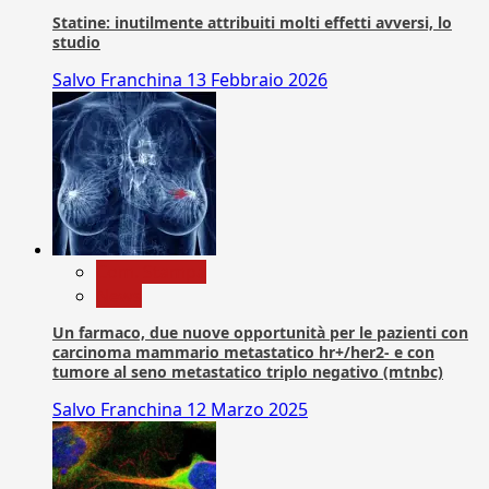
Statine: inutilmente attribuiti molti effetti avversi, lo
studio
Salvo Franchina
13 Febbraio 2026
Com. Stampa
News
Un farmaco, due nuove opportunità per le pazienti con
carcinoma mammario metastatico hr+/her2- e con
tumore al seno metastatico triplo negativo (mtnbc)
Salvo Franchina
12 Marzo 2025