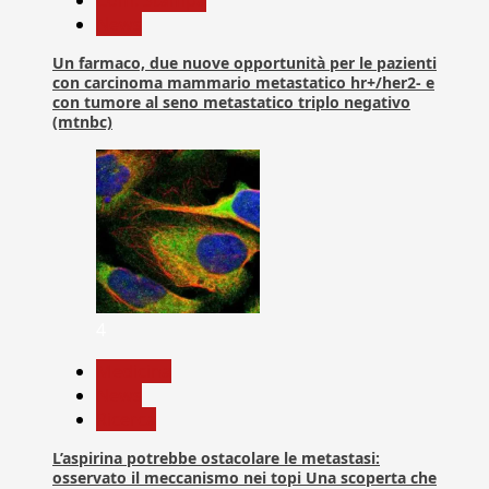
News
Un farmaco, due nuove opportunità per le pazienti
con carcinoma mammario metastatico hr+/her2- e
con tumore al seno metastatico triplo negativo
(mtnbc)
4
Medicina
News
Ricerca
L’aspirina potrebbe ostacolare le metastasi:
osservato il meccanismo nei topi Una scoperta che