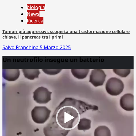
biologia
News
Ricerca
Tumori più aggressivi: scoperta una trasformazione cellulare
chiave, il pancreas tra i primi
Salvo Franchina
5 Marzo 2025
Un neutrofilo insegue un batterio
Video
Player