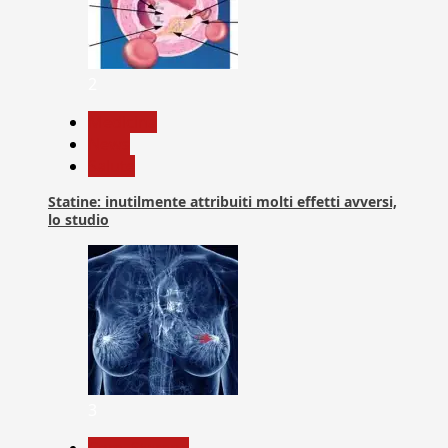
2
Medicina
News
Salute
Statine: inutilmente attribuiti molti effetti avversi,
lo studio
3
Com. Stampa