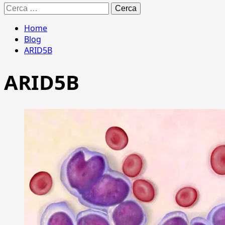
Ricerca
per:
Home
Blog
ARID5B
ARID5B