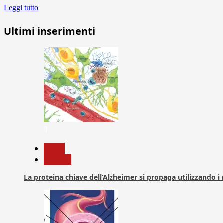
Leggi tutto
Ultimi inserimenti
1
News
Ricerca
La proteina chiave dell’Alzheimer si propaga utilizzando i