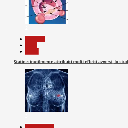
2
Medicina
News
Salute
Statine: inutilmente attribuiti molti effetti avversi, lo stu
3
Com. Stampa