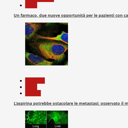
News
Un farmaco, due nuove opportunità per le pazienti con c
4
Medicina
News
Ricerca
L’aspirina potrebbe ostacolare le metastasi: osservato il