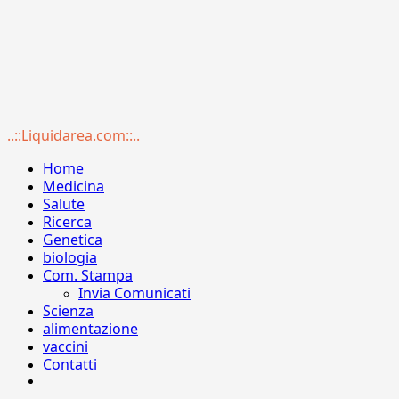
Menu
..::Liquidarea.com::..
principale
Home
Medicina
Salute
Ricerca
Genetica
biologia
Com. Stampa
Invia Comunicati
Scienza
alimentazione
vaccini
Contatti