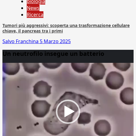
biologia
News
Ricerca
Tumori più aggressivi: scoperta una trasformazione cellulare
chiave, il pancreas tra i primi
Salvo Franchina
5 Marzo 2025
Un neutrofilo insegue un batterio
Video
Player