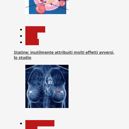
2
Medicina
News
Salute
Statine: inutilmente attribuiti molti effetti avversi,
lo studio
3
Com. Stampa