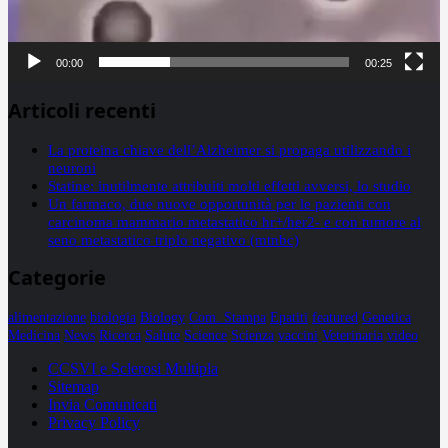
00:00
00:25
Articoli recenti
La proteina chiave dell’Alzheimer si propaga utilizzando i
neuroni
Statine: inutilmente attribuiti molti effetti avversi, lo studio
Un farmaco, due nuove opportunità per le pazienti con
carcinoma mammario metastatico hr+/her2- e con tumore al
seno metastatico triplo negativo (mtnbc)
Categorie
alimentazione
biologia
Biology
Com. Stampa
Epatiti
featured
Genetica
Medicina
News
Ricerca
Salute
Science
Scienza
vaccini
Veterinaria
video
CCSVI e Sclerosi Multipla
Sitemap
Invia Comunicati
Privacy Policy