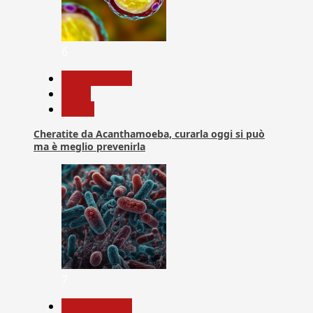
6
Com. Stampa
News
Salute
Cheratite da Acanthamoeba, curarla oggi si può
ma è meglio prevenirla
7
Com. Stampa