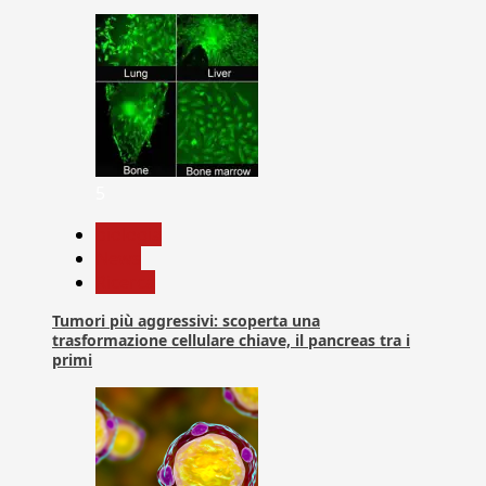
5
biologia
News
Ricerca
Tumori più aggressivi: scoperta una
trasformazione cellulare chiave, il pancreas tra i
primi