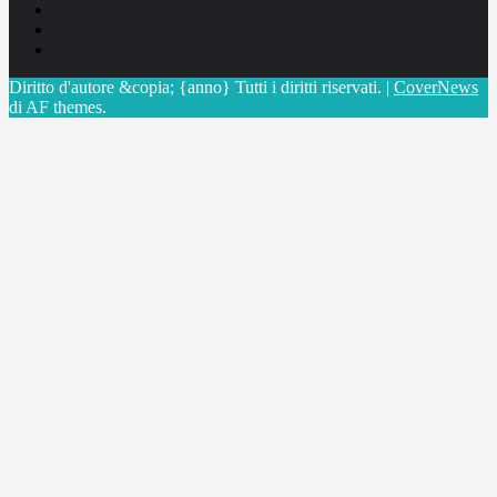
Facebook
Linkedin
X
Diritto d'autore &copia; {anno} Tutti i diritti riservati.
|
CoverNews
di AF themes.