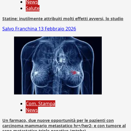
News
Salute
Statine: inutilmente attribuiti molti effetti avversi, lo studio
Salvo Franchina
13 Febbraio 2026
Com. Stampa
News
Un farmaco, due nuove opportunità per le pazienti con
carcinoma mammario metastatico hr+/her2- e con tumore al
seno metastatico triplo negativo (mtnbc)