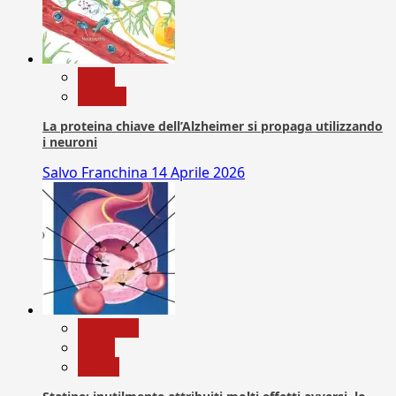
News
Ricerca
La proteina chiave dell’Alzheimer si propaga utilizzando
i neuroni
Salvo Franchina
14 Aprile 2026
Medicina
News
Salute