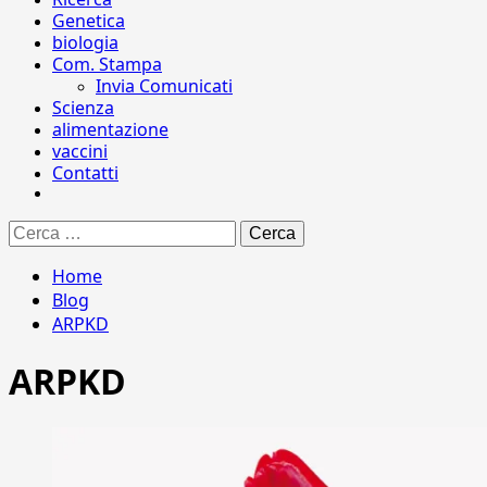
Genetica
biologia
Com. Stampa
Invia Comunicati
Scienza
alimentazione
vaccini
Contatti
Ricerca
per:
Home
Blog
ARPKD
ARPKD