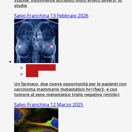
Statine: inutilmente attribuiti molti effetti avversi, lo
studio
Salvo Franchina
13 Febbraio 2026
Com. Stampa
News
Un farmaco, due nuove opportunità per le pazienti con
carcinoma mammario metastatico hr+/her2- e con
tumore al seno metastatico triplo negativo (mtnbc)
Salvo Franchina
12 Marzo 2025