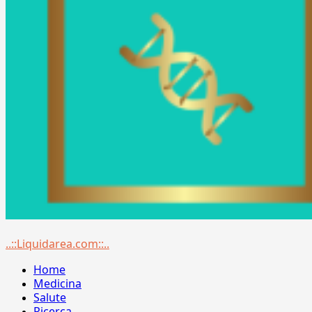
Menu
..::Liquidarea.com::..
principale
Home
Medicina
Salute
Ricerca