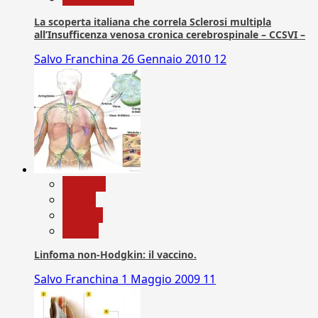
La scoperta italiana che correla Sclerosi multipla
all’Insufficenza venosa cronica cerebrospinale – CCSVI –
Salvo Franchina
26 Gennaio 2010
12
biologia
Salute
Scienza
vaccini
Linfoma non-Hodgkin: il vaccino.
Salvo Franchina
1 Maggio 2009
11