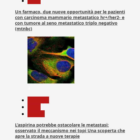
News
Un farmaco, due nuove opportunità per le pazienti
con carcinoma mammario metastatico hr+/her2- e
con tumore al seno metastatico triplo negativo
(mtnbc)
4
Medicina
News
Ricerca
L’aspirina potrebbe ostacolare le metastasi:
osservato il meccanismo nei topi Una scoperta che
apre la strada a nuove terapie