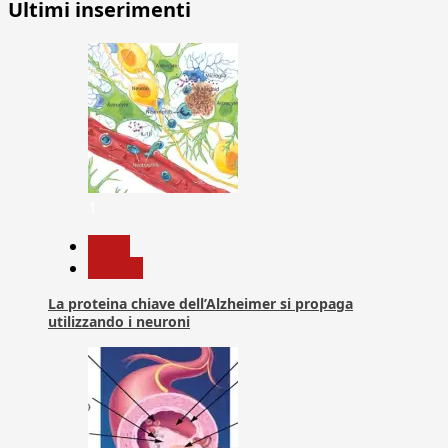
Ultimi inserimenti
1
News
Ricerca
La proteina chiave dell’Alzheimer si propaga
utilizzando i neuroni