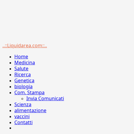
Menu
..::Liquidarea.com::..
principale
Home
Medicina
Salute
Ricerca
Genetica
biologia
Com. Stampa
Invia Comunicati
Scienza
alimentazione
vaccini
Contatti