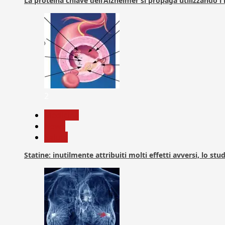
La proteina chiave dell’Alzheimer si propaga utilizzando i
2
Medicina
News
Salute
Statine: inutilmente attribuiti molti effetti avversi, lo stu