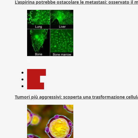
L’aspirina potrebbe ostacolare le metastasi: osservato il
5
biologia
News
Ricerca
Tumori più aggressivi: scoperta una trasformazione cellular