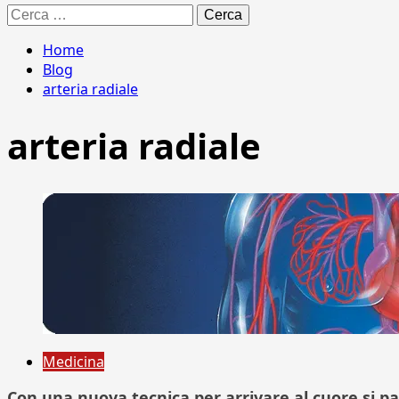
Ricerca
per:
Home
Blog
arteria radiale
arteria radiale
Medicina
Con una nuova tecnica per arrivare al cuore si pa