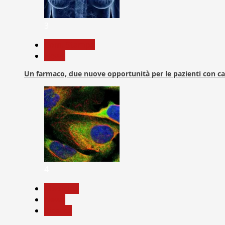
3
Com. Stampa
News
Un farmaco, due nuove opportunità per le pazienti con c
4
Medicina
News
Ricerca