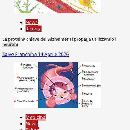
News
Ricerca
La proteina chiave dell’Alzheimer si propaga utilizzando i
neuroni
Salvo Franchina
14 Aprile 2026
Medicina
News