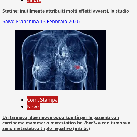
Salute
Statine: inutilmente attribuiti molti effetti avversi, lo studio
Salvo Franchina
13 Febbraio 2026
Com. Stampa
News
Un farmaco, due nuove opportunità per le pazienti con
carcinoma mammario metastatico hr+/her2- e con tumore al
seno metastatico triplo negativo (mtnbc)