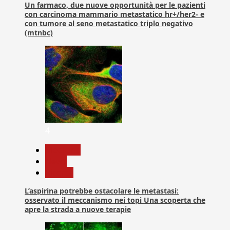
Un farmaco, due nuove opportunità per le pazienti
con carcinoma mammario metastatico hr+/her2- e
con tumore al seno metastatico triplo negativo
(mtnbc)
4
Medicina
News
Ricerca
L’aspirina potrebbe ostacolare le metastasi:
osservato il meccanismo nei topi Una scoperta che
apre la strada a nuove terapie