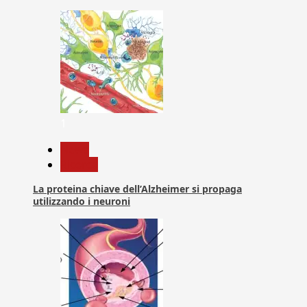
1
News
Ricerca
La proteina chiave dell’Alzheimer si propaga
utilizzando i neuroni