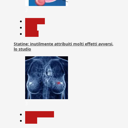
2
Medicina
News
Salute
Statine: inutilmente attribuiti molti effetti avversi,
lo studio
3
Com. Stampa
News