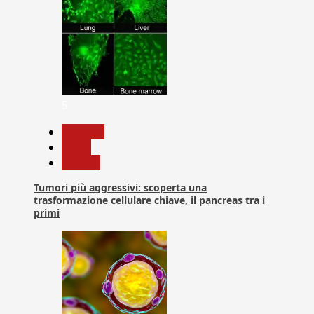
5
biologia
News
Ricerca
Tumori più aggressivi: scoperta una
trasformazione cellulare chiave, il pancreas tra i
primi