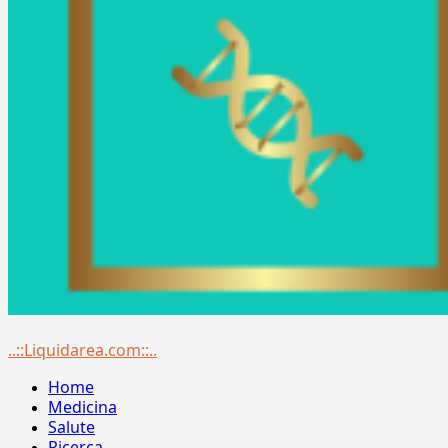
Menu
..::Liquidarea.com::..
principale
Home
Medicina
Salute
Ricerca