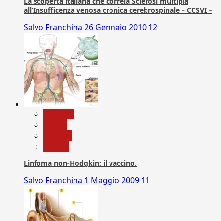
La scoperta italiana che correla Sclerosi multipla
all’Insufficenza venosa cronica cerebrospinale – CCSVI –
Salvo Franchina
26 Gennaio 2010
12
biologia
Salute
Scienza
vaccini
Linfoma non-Hodgkin: il vaccino.
Salvo Franchina
1 Maggio 2009
11