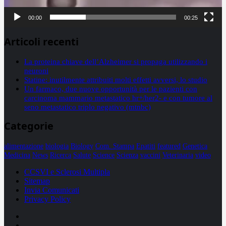
00:00
00:25
Articoli recenti
La proteina chiave dell’Alzheimer si propaga utilizzando i
neuroni
Statine: inutilmente attribuiti molti effetti avversi, lo studio
Un farmaco, due nuove opportunità per le pazienti con
carcinoma mammario metastatico hr+/her2- e con tumore al
seno metastatico triplo negativo (mtnbc)
Categorie
alimentazione
biologia
Biology
Com. Stampa
Epatiti
featured
Genetica
Medicina
News
Ricerca
Salute
Science
Scienza
vaccini
Veterinaria
video
CCSVI e Sclerosi Multipla
Sitemap
Invia Comunicati
Privacy Policy
Facebook
Linkedin