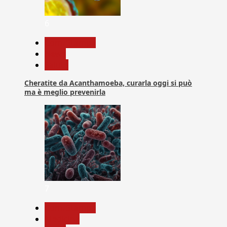
6
Com. Stampa
News
Salute
Cheratite da Acanthamoeba, curarla oggi si può
ma è meglio prevenirla
7
Com. Stampa
Medicina