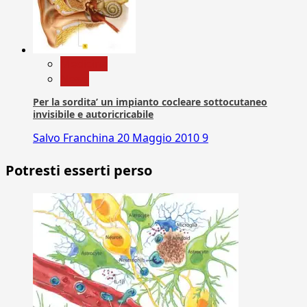
Medicina
News
Per la sordita’ un impianto cocleare sottocutaneo
invisibile e autoricricabile
Salvo Franchina
20 Maggio 2010
9
Potresti esserti perso