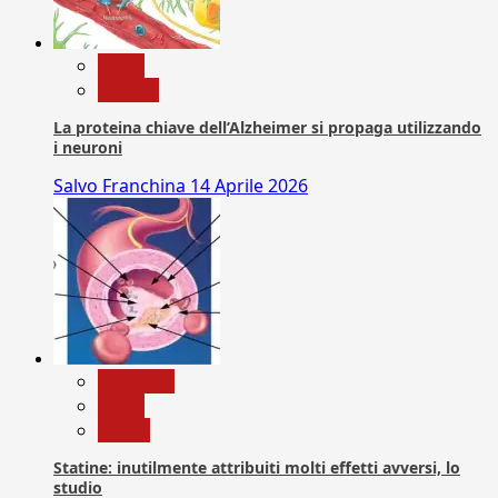
News
Ricerca
La proteina chiave dell’Alzheimer si propaga utilizzando
i neuroni
Salvo Franchina
14 Aprile 2026
Medicina
News
Salute
Statine: inutilmente attribuiti molti effetti avversi, lo
studio