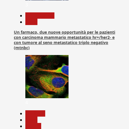
3
Com. Stampa
News
Un farmaco, due nuove opportunità per le pazienti
con carcinoma mammario metastatico hr+/her2- e
con tumore al seno metastatico triplo negativo
(mtnbc)
4
Medicina
News
Ricerca