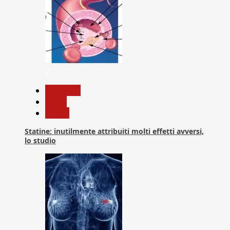
2
Medicina
News
Salute
Statine: inutilmente attribuiti molti effetti avversi,
lo studio