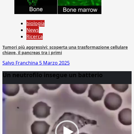
biologia
News
Ricerca
Tumori più aggressivi: scoperta una trasformazione cellulare
chiave, il pancreas tra i primi
Salvo Franchina
5 Marzo 2025
Un neutrofilo insegue un batterio
Video
Player