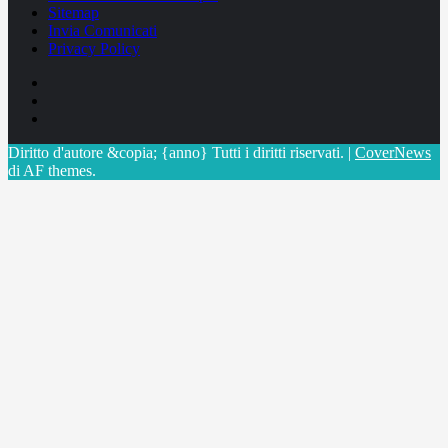
Sitemap
Invia Comunicati
Privacy Policy
Facebook
Linkedin
X
Diritto d'autore &copia; {anno} Tutti i diritti riservati.
|
CoverNews
di AF themes.