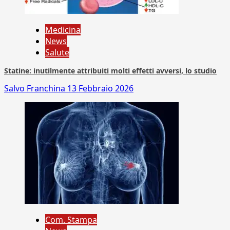
Medicina
News
Salute
Statine: inutilmente attribuiti molti effetti avversi, lo studio
Salvo Franchina
13 Febbraio 2026
Com. Stampa