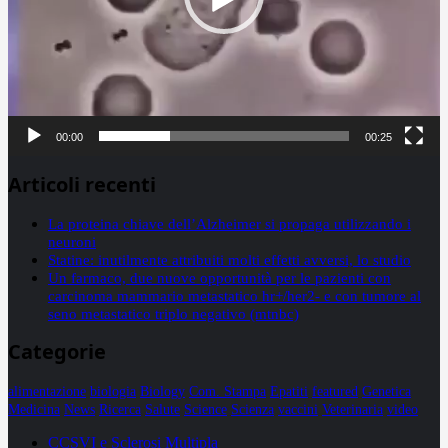
00:00
00:25
Articoli recenti
La proteina chiave dell’Alzheimer si propaga utilizzando i
neuroni
Statine: inutilmente attribuiti molti effetti avversi, lo studio
Un farmaco, due nuove opportunità per le pazienti con
carcinoma mammario metastatico hr+/her2- e con tumore al
seno metastatico triplo negativo (mtnbc)
Categorie
alimentazione
biologia
Biology
Com. Stampa
Epatiti
featured
Genetica
Medicina
News
Ricerca
Salute
Science
Scienza
vaccini
Veterinaria
video
CCSVI e Sclerosi Multipla