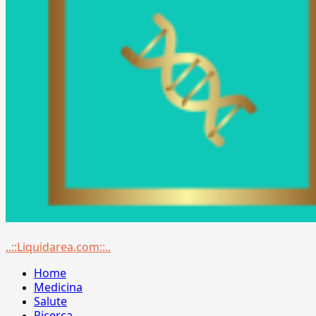
Menu
..::Liquidarea.com::..
principale
Home
Medicina
Salute
Ricerca