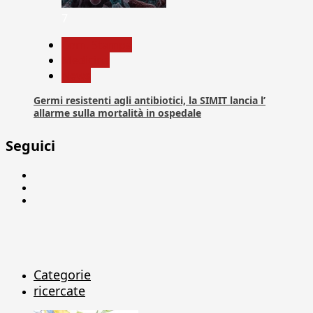
7
Com. Stampa
Medicina
News
Germi resistenti agli antibiotici, la SIMIT lancia l’
allarme sulla mortalità in ospedale
Seguici
Facebook
Linkedin
X
Categorie
ricercate