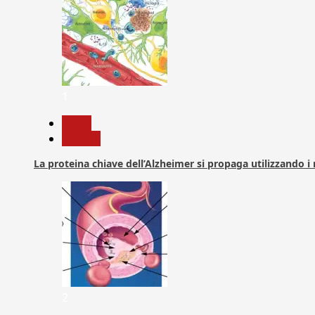
1
News
Ricerca
La proteina chiave dell’Alzheimer si propaga utilizzando i
2