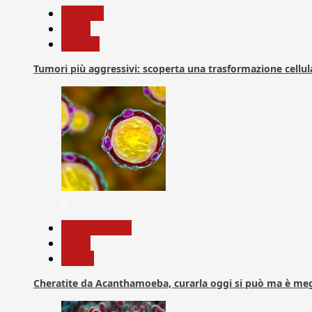
biologia
News
Ricerca
Tumori più aggressivi: scoperta una trasformazione cellular
6
Com. Stampa
News
Salute
Cheratite da Acanthamoeba, curarla oggi si può ma è meg