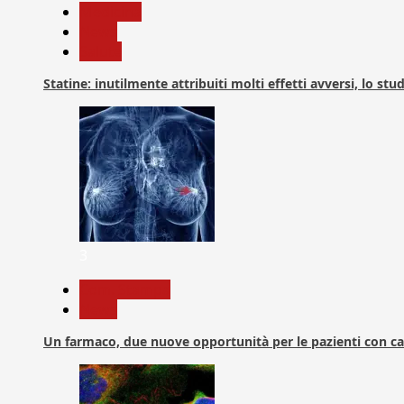
Medicina
News
Salute
Statine: inutilmente attribuiti molti effetti avversi, lo stu
3
Com. Stampa
News
Un farmaco, due nuove opportunità per le pazienti con c