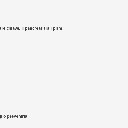
e chiave, il pancreas tra i primi
lio prevenirla