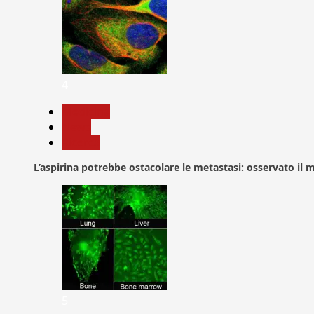
4
Medicina
News
Ricerca
L’aspirina potrebbe ostacolare le metastasi: osservato il
5