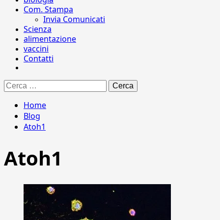
Com. Stampa
Invia Comunicati
Scienza
alimentazione
vaccini
Contatti
Ricerca
per:
Home
Blog
Atoh1
Atoh1