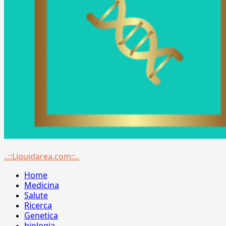
Menu
..::Liquidarea.com::..
principale
Home
Medicina
Salute
Ricerca
Genetica
biologia