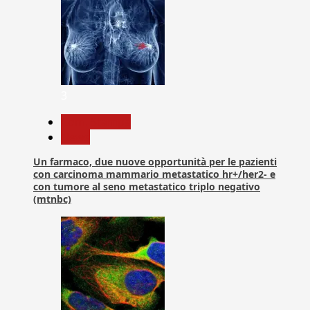
3
Com. Stampa
News
Un farmaco, due nuove opportunità per le pazienti
con carcinoma mammario metastatico hr+/her2- e
con tumore al seno metastatico triplo negativo
(mtnbc)