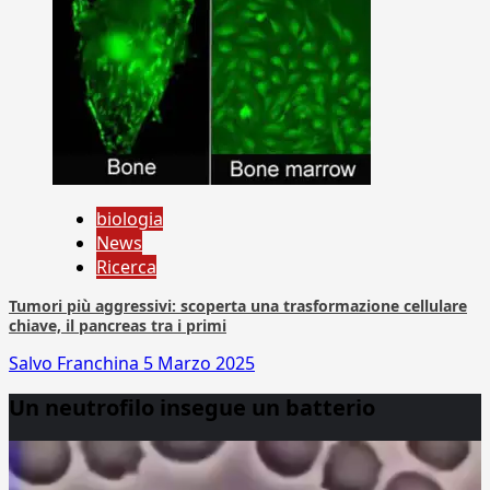
biologia
News
Ricerca
Tumori più aggressivi: scoperta una trasformazione cellulare
chiave, il pancreas tra i primi
Salvo Franchina
5 Marzo 2025
Un neutrofilo insegue un batterio
Video
Player