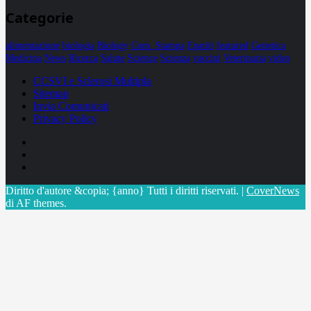
Categorie
alimentazione
biologia
Biology
Com. Stampa
Epatiti
featured
Genetica
Medicina
News
Ricerca
Salute
Science
Scienza
vaccini
Veterinaria
video
CCSVI e Sclerosi Multipla
Sitemap
Invia Comunicati
Privacy Policy
Facebook
Linkedin
X
Diritto d'autore &copia; {anno} Tutti i diritti riservati.
|
CoverNews
di AF themes.