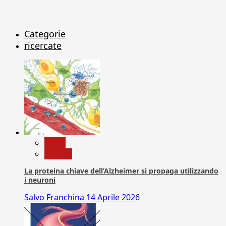
Categorie
ricercate
News
Ricerca
La proteina chiave dell’Alzheimer si propaga utilizzando
i neuroni
Salvo Franchina
14 Aprile 2026