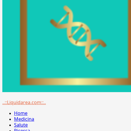
Menu
..::Liquidarea.com::..
principale
Home
Medicina
Salute
Ricerca