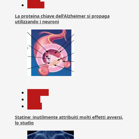
Ricerca
La proteina chiave dell’Alzheimer si propaga
utilizzando i neuroni
2
Medicina
News
Salute
Statine: inutilmente attribuiti molti effetti avversi,
lo studio