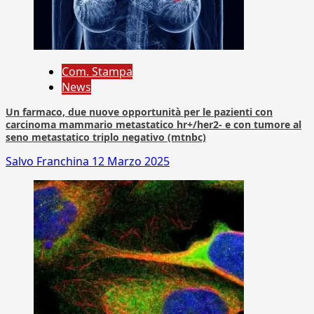
Com. Stampa
News
Un farmaco, due nuove opportunità per le pazienti con
carcinoma mammario metastatico hr+/her2- e con tumore al
seno metastatico triplo negativo (mtnbc)
Salvo Franchina
12 Marzo 2025