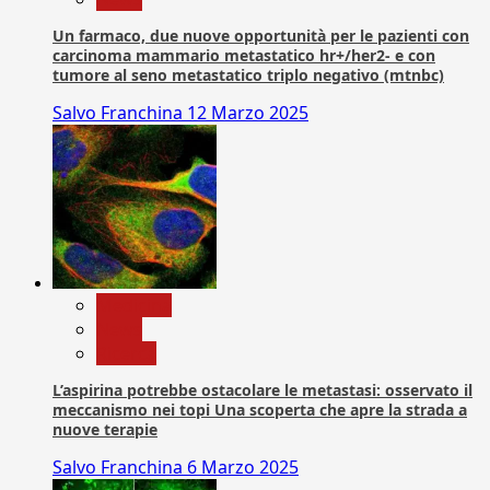
Un farmaco, due nuove opportunità per le pazienti con
carcinoma mammario metastatico hr+/her2- e con
tumore al seno metastatico triplo negativo (mtnbc)
Salvo Franchina
12 Marzo 2025
Medicina
News
Ricerca
L’aspirina potrebbe ostacolare le metastasi: osservato il
meccanismo nei topi Una scoperta che apre la strada a
nuove terapie
Salvo Franchina
6 Marzo 2025