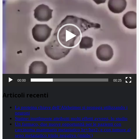
00:00
00:25
Articoli recenti
La proteina chiave dell’Alzheimer si propaga utilizzando i
neuroni
Statine: inutilmente attribuiti molti effetti avversi, lo studio
Un farmaco, due nuove opportunità per le pazienti con
carcinoma mammario metastatico hr+/her2- e con tumore al
seno metastatico triplo negativo (mtnbc)