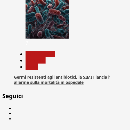
7
Com. Stampa
Medicina
News
Germi resistenti agli antibiotici, la SIMIT lancia l’
allarme sulla mortalità in ospedale
Seguici
Facebook
Linkedin
X