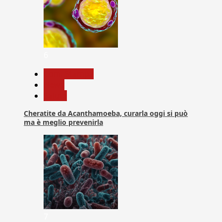
6
Com. Stampa
News
Salute
Cheratite da Acanthamoeba, curarla oggi si può
ma è meglio prevenirla
7