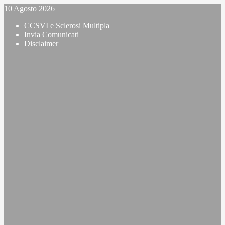
Vai
10 Agosto 2026
al
CCSVI e Sclerosi Multipla
contenuto
Invia Comunicati
Disclaimer