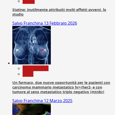
Salute
Statine: inutilmente attribuiti molti effetti avversi, lo
studio
Salvo Franchina
13 Febbraio 2026
Com. Stampa
News
Un farmaco, due nuove opportunità per le pazienti con
carcinoma mammario metastatico hr+/her2- e con
tumore al seno metastatico triplo negativo (mtnbc)
Salvo Franchina
12 Marzo 2025