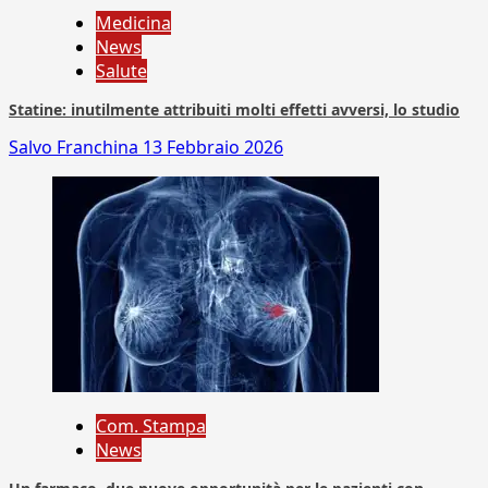
Medicina
News
Salute
Statine: inutilmente attribuiti molti effetti avversi, lo studio
Salvo Franchina
13 Febbraio 2026
Com. Stampa
News