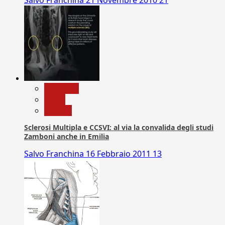
Medicina
News
Ricerca
Sclerosi Multipla e CCSVI: al via la convalida degli studi
Zamboni anche in Emilia
Salvo Franchina
16 Febbraio 2011
13