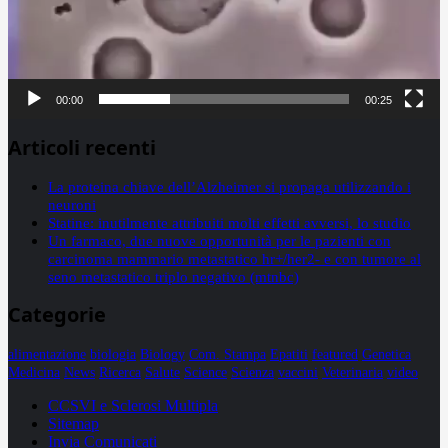
00:00
00:25
Articoli recenti
La proteina chiave dell’Alzheimer si propaga utilizzando i
neuroni
Statine: inutilmente attribuiti molti effetti avversi, lo studio
Un farmaco, due nuove opportunità per le pazienti con
carcinoma mammario metastatico hr+/her2- e con tumore al
seno metastatico triplo negativo (mtnbc)
Categorie
alimentazione
biologia
Biology
Com. Stampa
Epatiti
featured
Genetica
Medicina
News
Ricerca
Salute
Science
Scienza
vaccini
Veterinaria
video
CCSVI e Sclerosi Multipla
Sitemap
Invia Comunicati