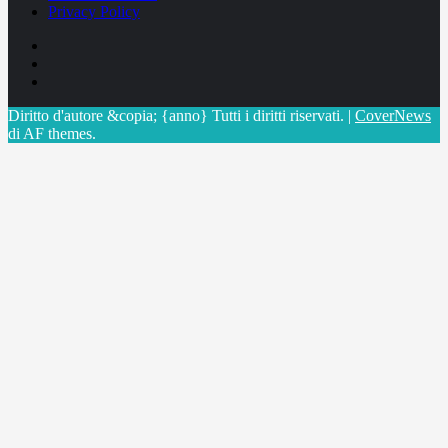
Privacy Policy
Facebook
Linkedin
X
Diritto d'autore &copia; {anno} Tutti i diritti riservati.
|
CoverNews
di AF themes.