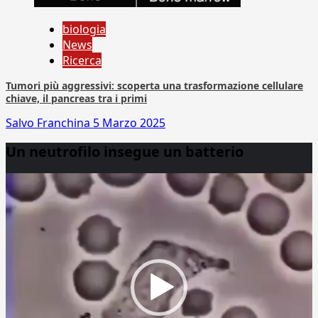
biologia
News
Ricerca
Tumori più aggressivi: scoperta una trasformazione cellulare
chiave, il pancreas tra i primi
Salvo Franchina
5 Marzo 2025
Un neutrofilo insegue un batterio
Video
Player