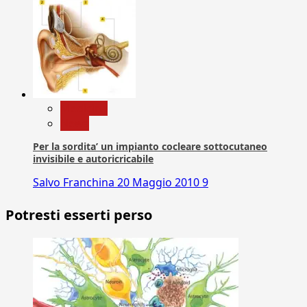
Medicina
News
Per la sordita’ un impianto cocleare sottocutaneo
invisibile e autoricricabile
Salvo Franchina
20 Maggio 2010
9
Potresti esserti perso