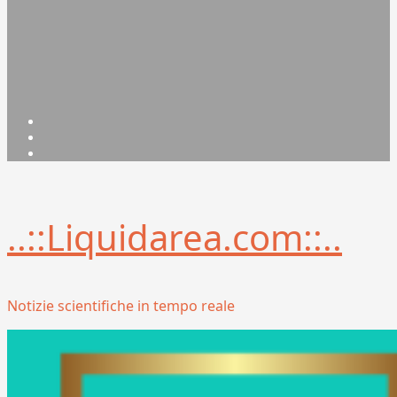
Facebook
Linkedin
X
..::Liquidarea.com::..
Notizie scientifiche in tempo reale