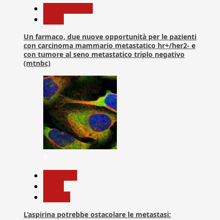
Com. Stampa
News
Un farmaco, due nuove opportunità per le pazienti
con carcinoma mammario metastatico hr+/her2- e
con tumore al seno metastatico triplo negativo
(mtnbc)
4
Medicina
News
Ricerca
L’aspirina potrebbe ostacolare le metastasi: