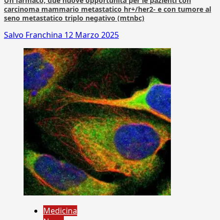
Un farmaco, due nuove opportunità per le pazienti con
carcinoma mammario metastatico hr+/her2- e con tumore al
seno metastatico triplo negativo (mtnbc)
Salvo Franchina
12 Marzo 2025
Medicina