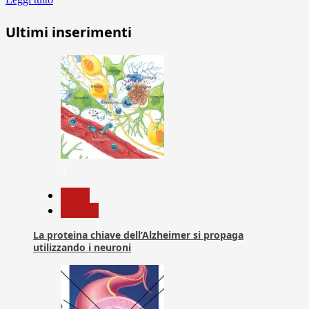
Ultimi inserimenti
1
News
Ricerca
La proteina chiave dell’Alzheimer si propaga
utilizzando i neuroni