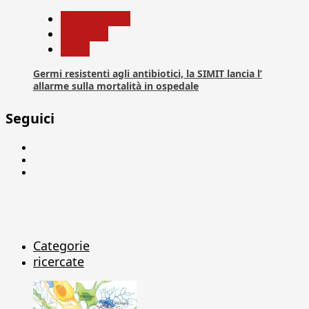
Com. Stampa
Medicina
News
Germi resistenti agli antibiotici, la SIMIT lancia l’
allarme sulla mortalità in ospedale
Seguici
Facebook
Linkedin
X
Categorie
ricercate