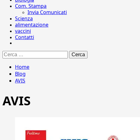
Com. Stampa
Invia Comunicati
Scienza
alimentazione
vaccini
Contatti
Ricerca
per:
Home
Blog
AVIS
AVIS