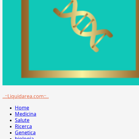
Menu
..::Liquidarea.com::..
principale
Home
Medicina
Salute
Ricerca
Genetica
biologia