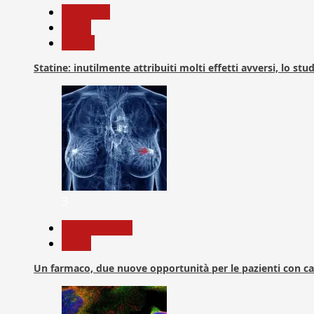
Medicina
News
Salute
Statine: inutilmente attribuiti molti effetti avversi, lo stu
3
Com. Stampa
News
Un farmaco, due nuove opportunità per le pazienti con c