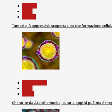
biologia
News
Ricerca
Tumori più aggressivi: scoperta una trasformazione cellular
6
Com. Stampa
News
Salute
Cheratite da Acanthamoeba, curarla oggi si può ma è meg