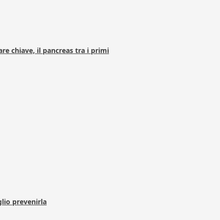
e chiave, il pancreas tra i primi
lio prevenirla