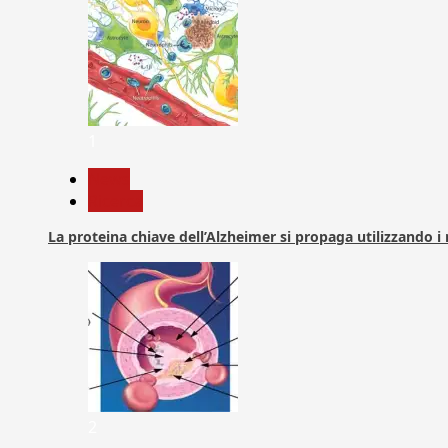
1
News
Ricerca
La proteina chiave dell’Alzheimer si propaga utilizzando i
2