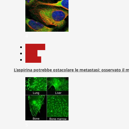
4
Medicina
News
Ricerca
L’aspirina potrebbe ostacolare le metastasi: osservato il
5