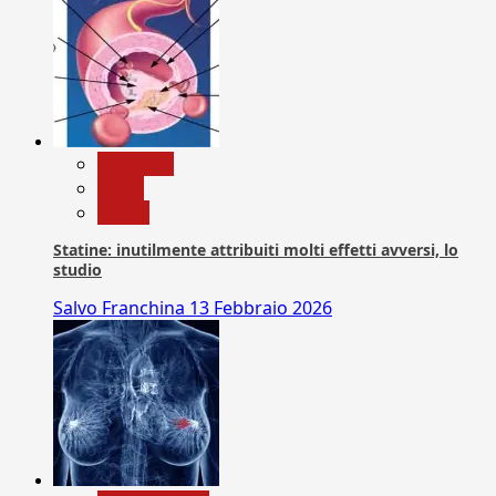
Medicina
News
Salute
Statine: inutilmente attribuiti molti effetti avversi, lo
studio
Salvo Franchina
13 Febbraio 2026