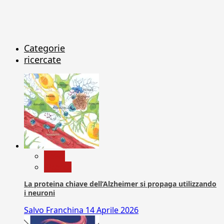
Categorie
ricercate
News
Ricerca
La proteina chiave dell’Alzheimer si propaga utilizzando
i neuroni
Salvo Franchina
14 Aprile 2026