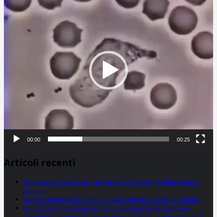
Player
00:00
00:25
Articoli recenti
La proteina chiave dell’Alzheimer si propaga utilizzando i
neuroni
Statine: inutilmente attribuiti molti effetti avversi, lo studio
Un farmaco, due nuove opportunità per le pazienti con
carcinoma mammario metastatico hr+/her2- e con tumore al