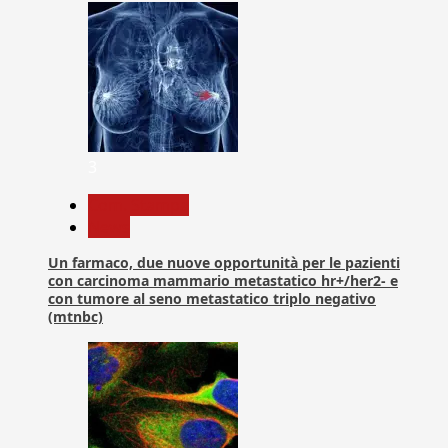
3
Com. Stampa
News
Un farmaco, due nuove opportunità per le pazienti
con carcinoma mammario metastatico hr+/her2- e
con tumore al seno metastatico triplo negativo
(mtnbc)