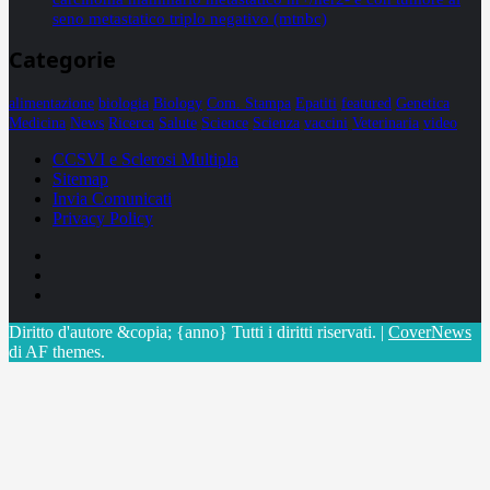
seno metastatico triplo negativo (mtnbc)
Categorie
alimentazione
biologia
Biology
Com. Stampa
Epatiti
featured
Genetica
Medicina
News
Ricerca
Salute
Science
Scienza
vaccini
Veterinaria
video
CCSVI e Sclerosi Multipla
Sitemap
Invia Comunicati
Privacy Policy
Facebook
Linkedin
X
Diritto d'autore &copia; {anno} Tutti i diritti riservati.
|
CoverNews
di AF themes.