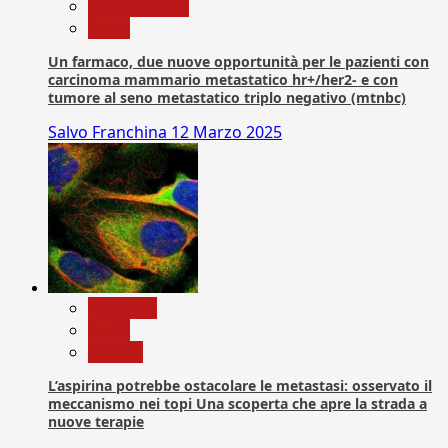
Com. Stampa
News
Un farmaco, due nuove opportunità per le pazienti con
carcinoma mammario metastatico hr+/her2- e con
tumore al seno metastatico triplo negativo (mtnbc)
Salvo Franchina
12 Marzo 2025
Medicina
News
Ricerca
L’aspirina potrebbe ostacolare le metastasi: osservato il
meccanismo nei topi Una scoperta che apre la strada a
nuove terapie