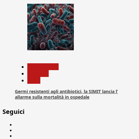
7
Com. Stampa
Medicina
News
Germi resistenti agli antibiotici, la SIMIT lancia l’
allarme sulla mortalità in ospedale
Seguici
Facebook
Linkedin
X