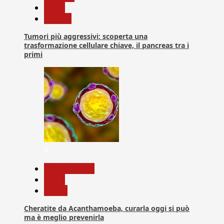
News
Ricerca
Tumori più aggressivi: scoperta una
trasformazione cellulare chiave, il pancreas tra i
primi
6
Com. Stampa
News
Salute
Cheratite da Acanthamoeba, curarla oggi si può
ma è meglio prevenirla