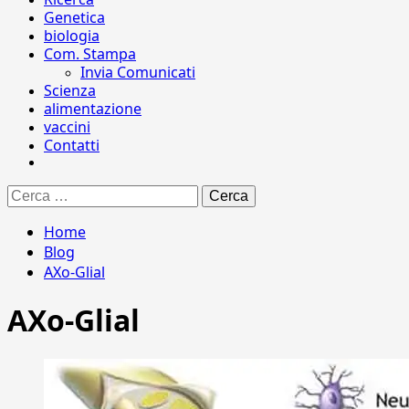
Genetica
biologia
Com. Stampa
Invia Comunicati
Scienza
alimentazione
vaccini
Contatti
Ricerca
per:
Home
Blog
AXo-Glial
AXo-Glial