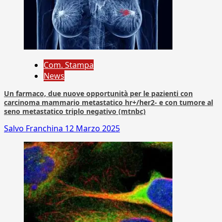
Com. Stampa
News
Un farmaco, due nuove opportunità per le pazienti con
carcinoma mammario metastatico hr+/her2- e con tumore al
seno metastatico triplo negativo (mtnbc)
Salvo Franchina
12 Marzo 2025