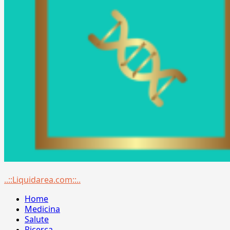
Menu
..::Liquidarea.com::..
principale
Home
Medicina
Salute
Ricerca