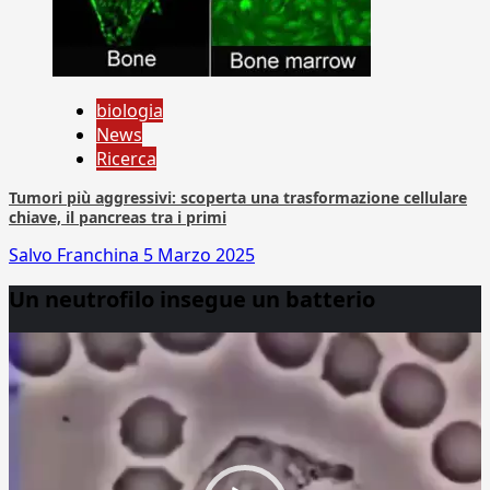
biologia
News
Ricerca
Tumori più aggressivi: scoperta una trasformazione cellulare
chiave, il pancreas tra i primi
Salvo Franchina
5 Marzo 2025
Un neutrofilo insegue un batterio
Video
Player