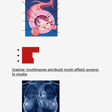
2
Medicina
News
Salute
Statine: inutilmente attribuiti molti effetti avversi,
lo studio