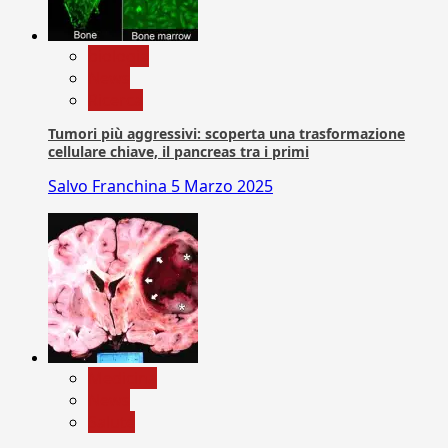
biologia
News
Ricerca
Tumori più aggressivi: scoperta una trasformazione
cellulare chiave, il pancreas tra i primi
Salvo Franchina
5 Marzo 2025
Medicina
News
Salute