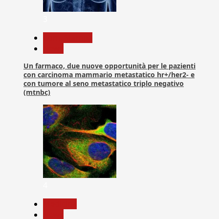
3
Com. Stampa
News
Un farmaco, due nuove opportunità per le pazienti
con carcinoma mammario metastatico hr+/her2- e
con tumore al seno metastatico triplo negativo
(mtnbc)
4
Medicina
News