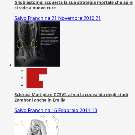
Glioblastoma: scoperta la sua strategia mortale che apre
strade a nuove cure
Salvo Franchina
21 Novembre 2010
21
Medicina
News
Ricerca
Sclerosi Multipla e CCSVI: al via la convalida degli studi
Zamboni anche in Emilia
Salvo Franchina
16 Febbraio 2011
13