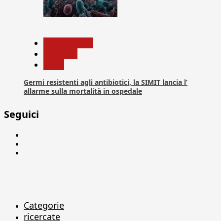
7
Com. Stampa
Medicina
News
Germi resistenti agli antibiotici, la SIMIT lancia l’
allarme sulla mortalità in ospedale
Seguici
Facebook
Linkedin
X
Categorie
ricercate