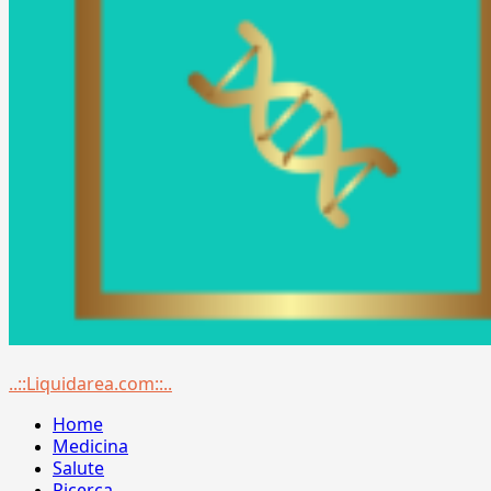
Menu
..::Liquidarea.com::..
principale
Home
Medicina
Salute
Ricerca