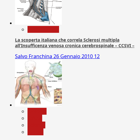
Com. Stampa
La scoperta italiana che correla Sclerosi multipla
all’Insufficenza venosa cronica cerebrospinale – CCSVI –
Salvo Franchina
26 Gennaio 2010
12
biologia
Salute
Scienza
vaccini