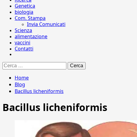
Genetica
biologia
Com. Stampa
Invia Comunicati
Scienza
alimentazione
vaccini
Contatti
Ricerca
per:
Home
Blog
Bacillus licheniformis
Bacillus licheniformis