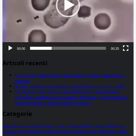
00:00
00:25
Articoli recenti
La proteina chiave dell’Alzheimer si propaga utilizzando i
neuroni
Statine: inutilmente attribuiti molti effetti avversi, lo studio
Un farmaco, due nuove opportunità per le pazienti con
carcinoma mammario metastatico hr+/her2- e con tumore al
seno metastatico triplo negativo (mtnbc)
Categorie
alimentazione
biologia
Biology
Com. Stampa
Epatiti
featured
Genetica
Medicina
News
Ricerca
Salute
Science
Scienza
vaccini
Veterinaria
video