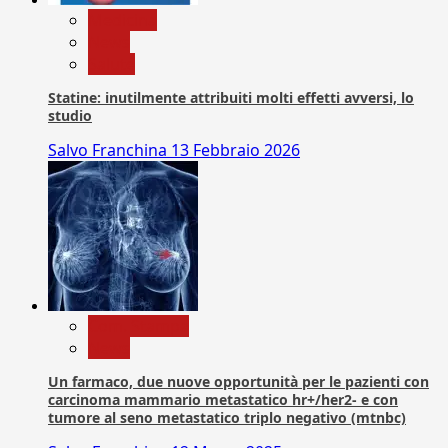
Medicina
News
Salute
Statine: inutilmente attribuiti molti effetti avversi, lo
studio
Salvo Franchina
13 Febbraio 2026
Com. Stampa
News
Un farmaco, due nuove opportunità per le pazienti con
carcinoma mammario metastatico hr+/her2- e con
tumore al seno metastatico triplo negativo (mtnbc)