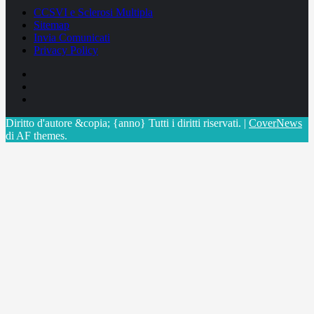
CCSVI e Sclerosi Multipla
Sitemap
Invia Comunicati
Privacy Policy
Facebook
Linkedin
X
Diritto d'autore &copia; {anno} Tutti i diritti riservati.
|
CoverNews
di AF themes.