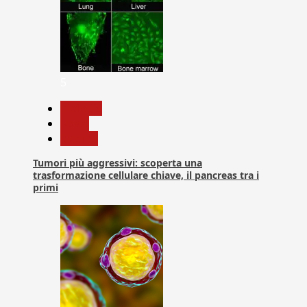
5
biologia
News
Ricerca
Tumori più aggressivi: scoperta una
trasformazione cellulare chiave, il pancreas tra i
primi