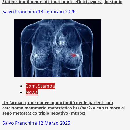
Statine: inutilmente attribuiti molti effetti avversi, lo studio
Salvo Franchina
13 Febbraio 2026
Com. Stampa
News
Un farmaco, due nuove opportunità per le pazienti con
carcinoma mammario metastatico hr+/her2- e con tumore al
seno metastatico triplo negativo (mtnbc)
Salvo Franchina
12 Marzo 2025