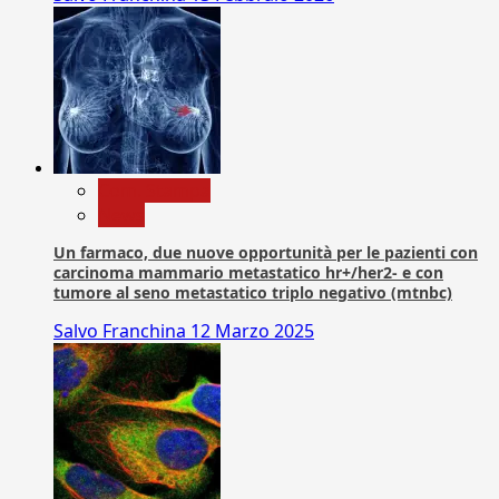
Com. Stampa
News
Un farmaco, due nuove opportunità per le pazienti con
carcinoma mammario metastatico hr+/her2- e con
tumore al seno metastatico triplo negativo (mtnbc)
Salvo Franchina
12 Marzo 2025