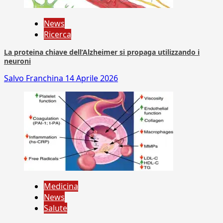
News
Ricerca
La proteina chiave dell’Alzheimer si propaga utilizzando i
neuroni
Salvo Franchina
14 Aprile 2026
Medicina
News
Salute