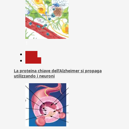
1
News
Ricerca
La proteina chiave dell’Alzheimer si propaga
utilizzando i neuroni