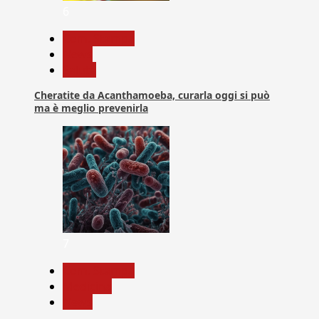
6
Com. Stampa
News
Salute
Cheratite da Acanthamoeba, curarla oggi si può
ma è meglio prevenirla
7
Com. Stampa
Medicina
News