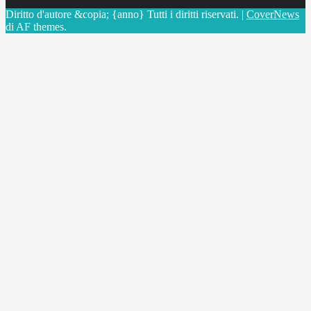
Diritto d'autore &copia; {anno} Tutti i diritti riservati.
|
CoverNews
di AF themes.