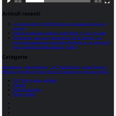
00:00
00:25
Articoli recenti
La proteina chiave dell’Alzheimer si propaga utilizzando i
neuroni
Statine: inutilmente attribuiti molti effetti avversi, lo studio
Un farmaco, due nuove opportunità per le pazienti con
carcinoma mammario metastatico hr+/her2- e con tumore al
seno metastatico triplo negativo (mtnbc)
Categorie
alimentazione
biologia
Biology
Com. Stampa
Epatiti
featured
Genetica
Medicina
News
Ricerca
Salute
Science
Scienza
vaccini
Veterinaria
video
CCSVI e Sclerosi Multipla
Sitemap
Invia Comunicati
Privacy Policy
Facebook
Linkedin
X