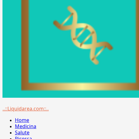
Menu
..::Liquidarea.com::..
principale
Home
Medicina
Salute
Ricerca