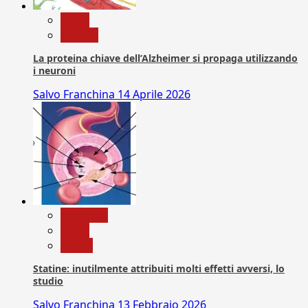
News
Ricerca
La proteina chiave dell’Alzheimer si propaga utilizzando
i neuroni
Salvo Franchina
14 Aprile 2026
Medicina
News
Salute
Statine: inutilmente attribuiti molti effetti avversi, lo
studio
Salvo Franchina
13 Febbraio 2026