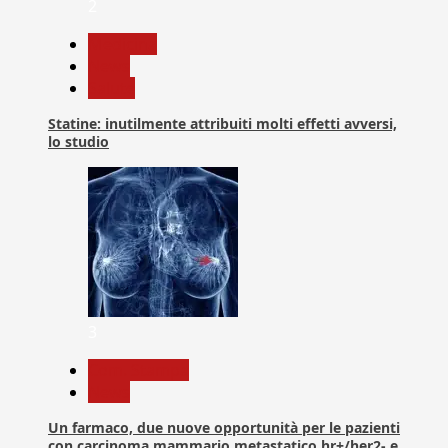
2
Medicina
News
Salute
Statine: inutilmente attribuiti molti effetti avversi,
lo studio
3
Com. Stampa
News
Un farmaco, due nuove opportunità per le pazienti
con carcinoma mammario metastatico hr+/her2- e