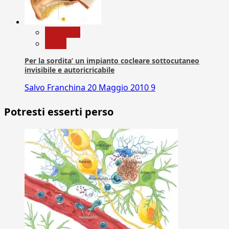
Medicina
News
Per la sordita’ un impianto cocleare sottocutaneo
invisibile e autoricricabile
Salvo Franchina
20 Maggio 2010
9
Potresti esserti perso