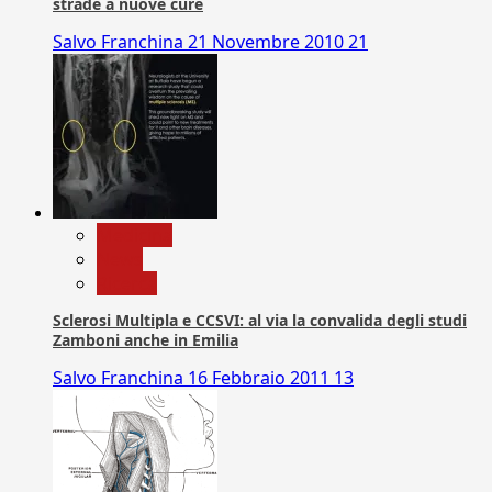
strade a nuove cure
Salvo Franchina
21 Novembre 2010
21
Medicina
News
Ricerca
Sclerosi Multipla e CCSVI: al via la convalida degli studi
Zamboni anche in Emilia
Salvo Franchina
16 Febbraio 2011
13