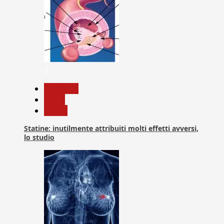
2
Medicina
News
Salute
Statine: inutilmente attribuiti molti effetti avversi,
lo studio