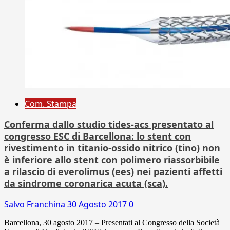
Com. Stampa
Conferma dallo studio tides-acs presentato al
congresso ESC di Barcellona: lo stent con
rivestimento in titanio-ossido nitrico (tino) non
è inferiore allo stent con polimero riassorbibile
a rilascio di everolimus (ees) nei pazienti affetti
da sindrome coronarica acuta (sca).
Salvo Franchina
30 Agosto 2017
0
Barcellona, 30 agosto 2017 – Presentati al Congresso della Società