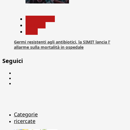
7
Com. Stampa
Medicina
News
Germi resistenti agli antibiotici, la SIMIT lancia l’
allarme sulla mortalità in ospedale
Seguici
Facebook
Linkedin
X
Categorie
ricercate