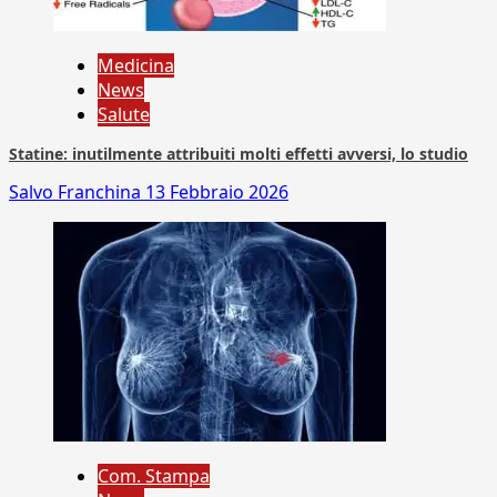
Medicina
News
Salute
Statine: inutilmente attribuiti molti effetti avversi, lo studio
Salvo Franchina
13 Febbraio 2026
Com. Stampa