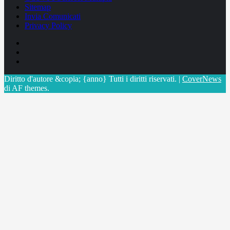
Sitemap
Invia Comunicati
Privacy Policy
Facebook
Linkedin
X
Diritto d'autore &copia; {anno} Tutti i diritti riservati.
|
CoverNews
di AF themes.