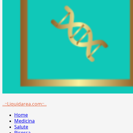
Menu
..::Liquidarea.com::..
principale
Home
Medicina
Salute
Ricerca