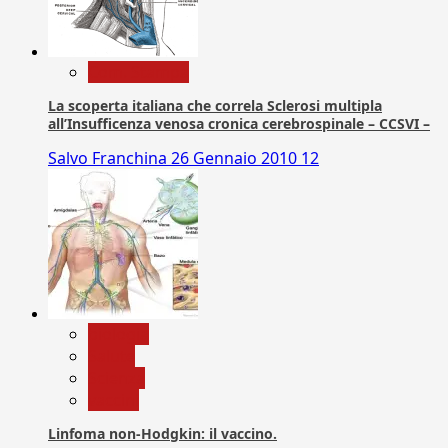
Com. Stampa
La scoperta italiana che correla Sclerosi multipla
all’Insufficenza venosa cronica cerebrospinale – CCSVI –
Salvo Franchina
26 Gennaio 2010
12
biologia
Salute
Scienza
vaccini
Linfoma non-Hodgkin: il vaccino.