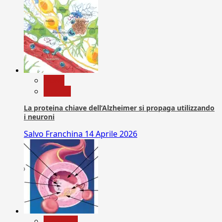
News
Ricerca
La proteina chiave dell’Alzheimer si propaga utilizzando
i neuroni
Salvo Franchina
14 Aprile 2026
Medicina