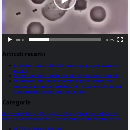
00:00
00:25
Articoli recenti
La proteina chiave dell’Alzheimer si propaga utilizzando i
neuroni
Statine: inutilmente attribuiti molti effetti avversi, lo studio
Un farmaco, due nuove opportunità per le pazienti con
carcinoma mammario metastatico hr+/her2- e con tumore al
seno metastatico triplo negativo (mtnbc)
Categorie
alimentazione
biologia
Biology
Com. Stampa
Epatiti
featured
Genetica
Medicina
News
Ricerca
Salute
Science
Scienza
vaccini
Veterinaria
video
CCSVI e Sclerosi Multipla