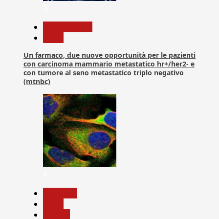
3
Com. Stampa
News
Un farmaco, due nuove opportunità per le pazienti
con carcinoma mammario metastatico hr+/her2- e
con tumore al seno metastatico triplo negativo
(mtnbc)
4
Medicina
News
Ricerca