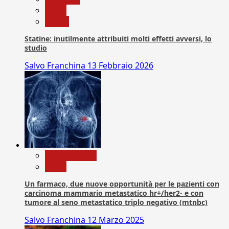
News
Salute
Statine: inutilmente attribuiti molti effetti avversi, lo
studio
Salvo Franchina
13 Febbraio 2026
Com. Stampa
News
Un farmaco, due nuove opportunità per le pazienti con
carcinoma mammario metastatico hr+/her2- e con
tumore al seno metastatico triplo negativo (mtnbc)
Salvo Franchina
12 Marzo 2025