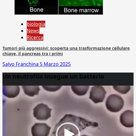
biologia
News
Ricerca
Tumori più aggressivi: scoperta una trasformazione cellulare
chiave, il pancreas tra i primi
Salvo Franchina
5 Marzo 2025
Un neutrofilo insegue un batterio
Video
Player