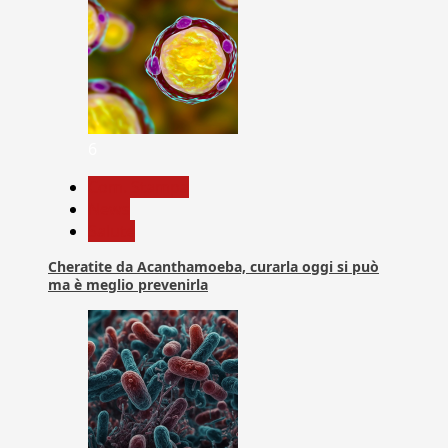
6
Com. Stampa
News
Salute
Cheratite da Acanthamoeba, curarla oggi si può
ma è meglio prevenirla