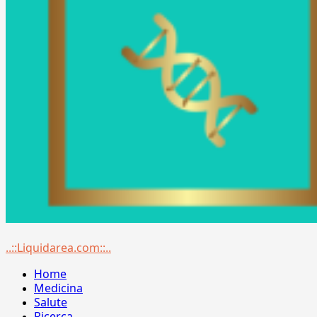
Menu
..::Liquidarea.com::..
principale
Home
Medicina
Salute
Ricerca