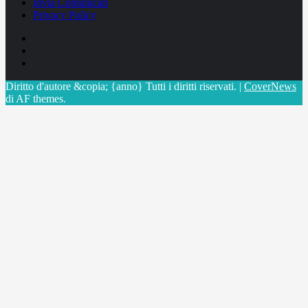
Invia Comunicati
Privacy Policy
Facebook
Linkedin
X
Diritto d'autore &copia; {anno} Tutti i diritti riservati.
|
CoverNews
di AF themes.