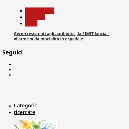
Com. Stampa
Medicina
News
Germi resistenti agli antibiotici, la SIMIT lancia l’
allarme sulla mortalità in ospedale
Seguici
Facebook
Linkedin
X
Categorie
ricercate