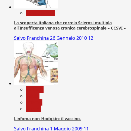
Com. Stampa
La scoperta italiana che correla Sclerosi multipla
all’Insufficenza venosa cronica cerebrospinale – CCSVI –
Salvo Franchina
26 Gennaio 2010
12
biologia
Salute
Scienza
vaccini
Linfoma non-Hodgkin: il vaccino.
Salvo Franchina
1 Maggio 2009
11