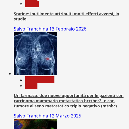
Salute
Statine: inutilmente attribuiti molti effetti avversi, lo
studio
Salvo Franchina
13 Febbraio 2026
Com. Stampa
News
Un farmaco, due nuove opportunità per le pazienti con
carcinoma mammario metastatico hr+/her2- e con
tumore al seno metastatico triplo negativo (mtnbc)
Salvo Franchina
12 Marzo 2025