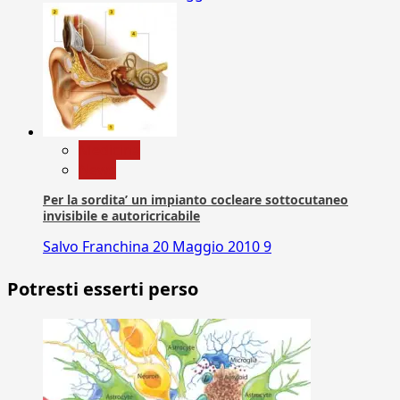
Medicina
News
Per la sordita’ un impianto cocleare sottocutaneo
invisibile e autoricricabile
Salvo Franchina
20 Maggio 2010
9
Potresti esserti perso