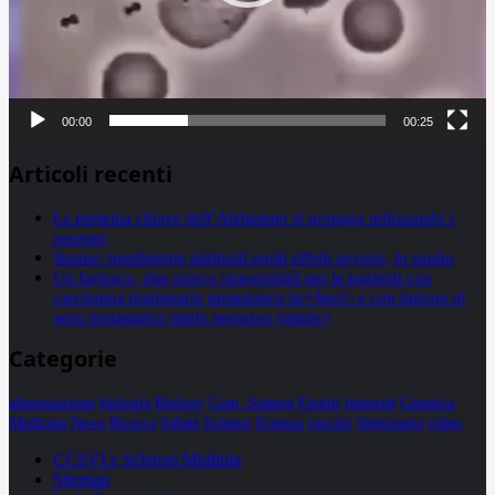
00:00
00:25
Articoli recenti
La proteina chiave dell’Alzheimer si propaga utilizzando i
neuroni
Statine: inutilmente attribuiti molti effetti avversi, lo studio
Un farmaco, due nuove opportunità per le pazienti con
carcinoma mammario metastatico hr+/her2- e con tumore al
seno metastatico triplo negativo (mtnbc)
Categorie
alimentazione
biologia
Biology
Com. Stampa
Epatiti
featured
Genetica
Medicina
News
Ricerca
Salute
Science
Scienza
vaccini
Veterinaria
video
CCSVI e Sclerosi Multipla
Sitemap