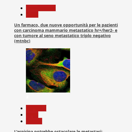
Com. Stampa
News
Un farmaco, due nuove opportunità per le pazienti
con carcinoma mammario metastatico hr+/her2- e
con tumore al seno metastatico triplo negativo
(mtnbc)
4
Medicina
News
Ricerca
L’aspirina potrebbe ostacolare le metastasi: