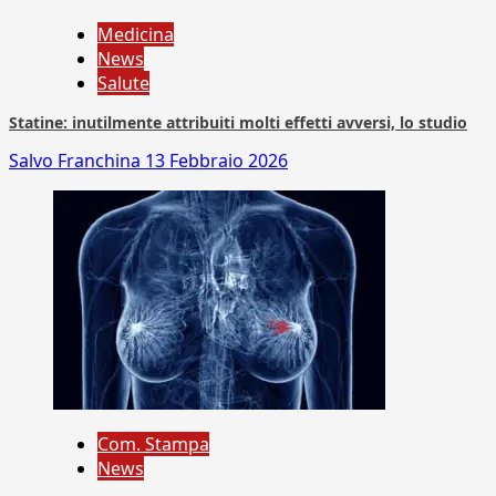
Medicina
News
Salute
Statine: inutilmente attribuiti molti effetti avversi, lo studio
Salvo Franchina
13 Febbraio 2026
Com. Stampa
News