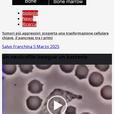
biologia
News
Ricerca
Tumori più aggressivi: scoperta una trasformazione cellulare
chiave, il pancreas tra i primi
Salvo Franchina
5 Marzo 2025
Un neutrofilo insegue un batterio
Video
Player