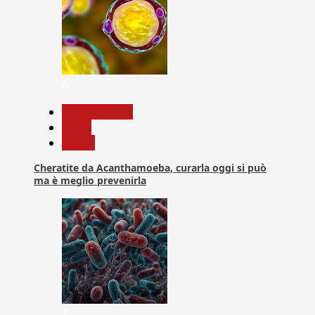
6
Com. Stampa
News
Salute
Cheratite da Acanthamoeba, curarla oggi si può
ma è meglio prevenirla
7