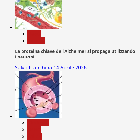
News
Ricerca
La proteina chiave dell’Alzheimer si propaga utilizzando
i neuroni
Salvo Franchina
14 Aprile 2026
Medicina
News
Salute