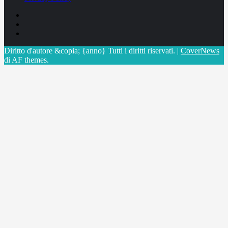
Facebook
Linkedin
X
Diritto d'autore &copia; {anno} Tutti i diritti riservati.
|
CoverNews
di AF themes.