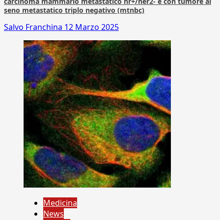
carcinoma mammario metastatico hr+/her2- e con tumore al
seno metastatico triplo negativo (mtnbc)
Salvo Franchina
12 Marzo 2025
Medicina
News