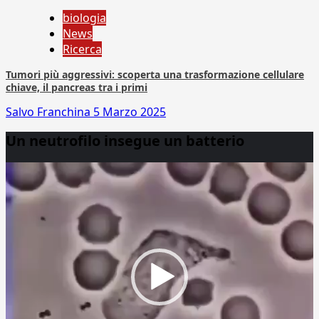
biologia
News
Ricerca
Tumori più aggressivi: scoperta una trasformazione cellulare
chiave, il pancreas tra i primi
Salvo Franchina
5 Marzo 2025
Un neutrofilo insegue un batterio
Video
Player