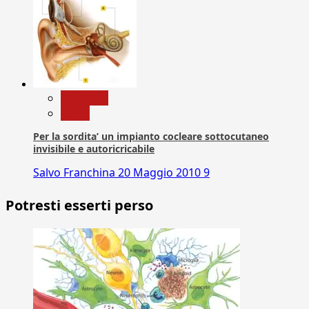
Medicina
News
Per la sordita’ un impianto cocleare sottocutaneo
invisibile e autoricricabile
Salvo Franchina
20 Maggio 2010
9
Potresti esserti perso