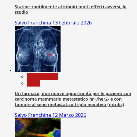
Statine: inutilmente attribuiti molti effetti avversi, lo
studio
Salvo Franchina
13 Febbraio 2026
Com. Stampa
News
Un farmaco, due nuove opportunità per le pazienti con
carcinoma mammario metastatico hr+/her2- e con
tumore al seno metastatico triplo negativo (mtnbc)
Salvo Franchina
12 Marzo 2025