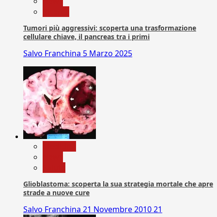
News
Ricerca
Tumori più aggressivi: scoperta una trasformazione
cellulare chiave, il pancreas tra i primi
Salvo Franchina
5 Marzo 2025
Medicina
News
Salute
Glioblastoma: scoperta la sua strategia mortale che apre
strade a nuove cure
Salvo Franchina
21 Novembre 2010
21