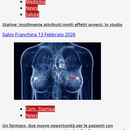
Medicina
News
Salute
Statine: inutilmente attribuiti molti effetti avversi, lo studio
Salvo Franchina
13 Febbraio 2026
Com. Stampa
News
Un farmaco, due nuove opportunità per le pazienti con