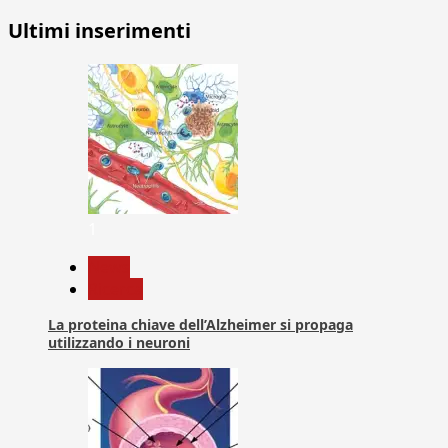
Ultimi inserimenti
1
News
Ricerca
La proteina chiave dell’Alzheimer si propaga
utilizzando i neuroni