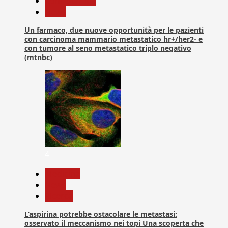
Com. Stampa
News
Un farmaco, due nuove opportunità per le pazienti
con carcinoma mammario metastatico hr+/her2- e
con tumore al seno metastatico triplo negativo
(mtnbc)
4
Medicina
News
Ricerca
L’aspirina potrebbe ostacolare le metastasi:
osservato il meccanismo nei topi Una scoperta che