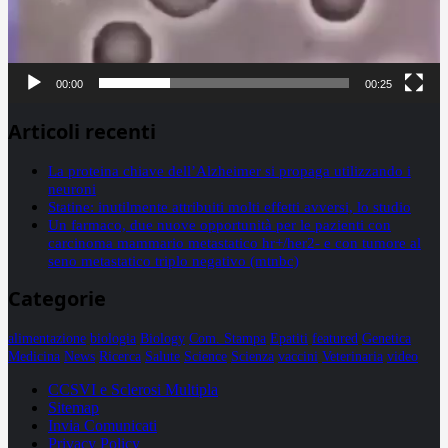
00:00
00:25
Articoli recenti
La proteina chiave dell’Alzheimer si propaga utilizzando i
neuroni
Statine: inutilmente attribuiti molti effetti avversi, lo studio
Un farmaco, due nuove opportunità per le pazienti con
carcinoma mammario metastatico hr+/her2- e con tumore al
seno metastatico triplo negativo (mtnbc)
Categorie
alimentazione
biologia
Biology
Com. Stampa
Epatiti
featured
Genetica
Medicina
News
Ricerca
Salute
Science
Scienza
vaccini
Veterinaria
video
CCSVI e Sclerosi Multipla
Sitemap
Invia Comunicati
Privacy Policy