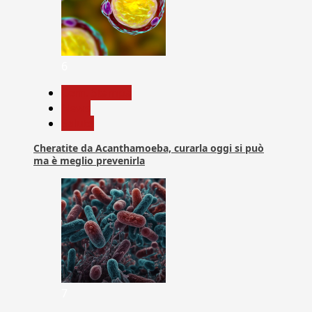
6
Com. Stampa
News
Salute
Cheratite da Acanthamoeba, curarla oggi si può
ma è meglio prevenirla
7