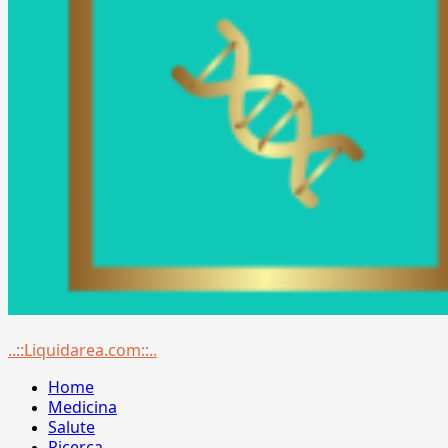
Menu
..::Liquidarea.com::..
principale
Home
Medicina
Salute
Ricerca