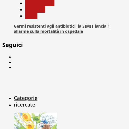
Com. Stampa
Medicina
News
Germi resistenti agli antibiotici, la SIMIT lancia l’
allarme sulla mortalità in ospedale
Seguici
Facebook
Linkedin
X
Categorie
ricercate